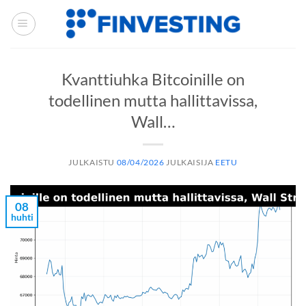
Siirry
sisältöön
Kvanttiuhka Bitcoinille on
todellinen mutta hallittavissa,
Wall…
JULKAISTU
08/04/2026
JULKAISIJA
EETU
08
huhti