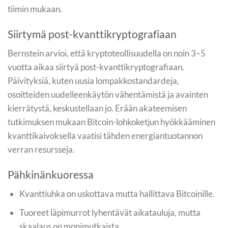
tiimin mukaan.
Siirtymä post-kvanttikryptografiaan
Bernstein arvioi, että kryptoteollisuudella on noin 3–5
vuotta aikaa siirtyä post-kvanttikryptografiaan.
Päivityksiä, kuten uusia lompakkostandardeja,
osoitteiden uudelleenkäytön vähentämistä ja avainten
kierrätystä, keskustellaan jo. Erään akateemisen
tutkimuksen mukaan Bitcoin-lohkoketjun hyökkääminen
kvanttikaivoksella vaatisi tähden energiantuotannon
verran resursseja.
Pähkinänkuoressa
Kvanttiuhka on uskottava mutta hallittava Bitcoinille.
Tuoreet läpimurrot lyhentävät aikatauluja, mutta
skaalaus on monimutkaista.