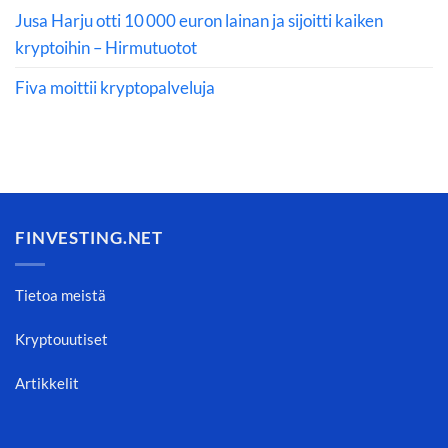
Jusa Harju otti 10 000 euron lainan ja sijoitti kaiken
kryptoihin – Hirmutuotot
Fiva moittii kryptopalveluja
FINVESTING.NET
Tietoa meistä
Kryptouutiset
Artikkelit