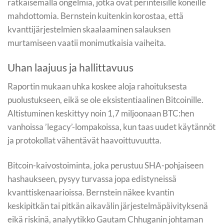
ratkaisemalla ongelmia, jotka ovat perinteisille koneille
mahdottomia. Bernstein kuitenkin korostaa, että
kvanttijärjestelmien skaalaaminen salauksen
murtamiseen vaatii monimutkaisia vaiheita.
Uhan laajuus ja hallittavuus
Raportin mukaan uhka koskee aloja rahoituksesta
puolustukseen, eikä se ole eksistentiaalinen Bitcoinille.
Altistuminen keskittyy noin 1,7 miljoonaan BTC:hen
vanhoissa ’legacy’-lompakoissa, kun taas uudet käytännöt
ja protokollat vähentävät haavoittuvuutta.
Bitcoin-kaivostoiminta, joka perustuu SHA-pohjaiseen
hashaukseen, pysyy turvassa jopa edistyneissä
kvanttiskenaarioissa. Bernstein näkee kvantin
keskipitkän tai pitkän aikavälin järjestelmäpäivityksenä
eikä riskinä, analyytikko Gautam Chhuganin johtaman