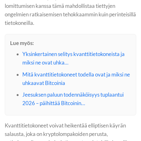
lomittumisen kanssa tämä mahdollistaa tiettyjen
ongelmien ratkaisemisen tehokkaammin kuin perinteisillä
tietokoneilla.
Lue myös:
Yksinkertainen selitys kvanttitietokoneista ja
miksi ne ovat uhka…
Mitä kvanttitietokoneet todella ovat ja miksi ne
uhkaavat Bitcoinia
Jeesuksen paluun todennäköisyys tuplaantui
2026 – päihittää Bitcoinin…
Kvanttitietokoneet voivat heikentää elliptisen käyrän
salausta, joka on kryptolompakoiden perusta,