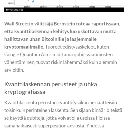
Wall Streetin välittäjä Bernstein toteaa raportissaan,
että kvanttilaskennan kehitys luo uskottavan mutta
hallittavan uhan Bitcoinille ja laajemmalle
kryptomaailmalle.
Tuoreet edistysaskeleet, kuten
Google Quantum AI:n ilmoittama qubit-vaatimusten
vähentäminen, tuovat riskin lähemmäksi kuin aiemmin
arvioitiin.
Kvanttilaskennan perusteet ja uhka
kryptografiassa
Kvanttilaskenta perustuu kvanttifysiikan periaatteisiin
toisin kuin perinteinen laskenta. Sen sijaan binääribiteistä
se käyttää qubiteja, jotka voivat olla useissa tiloissa
samanaikaisesti superposition ansiosta. Yhdessä