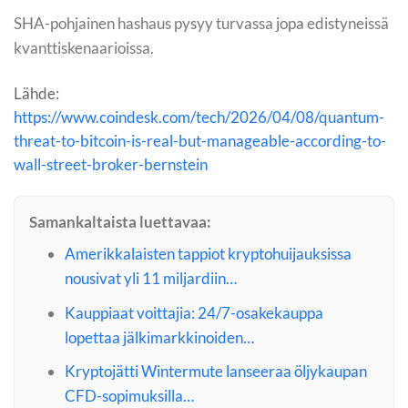
SHA-pohjainen hashaus pysyy turvassa jopa edistyneissä
kvanttiskenaarioissa.
Lähde:
https://www.coindesk.com/tech/2026/04/08/quantum-
threat-to-bitcoin-is-real-but-manageable-according-to-
wall-street-broker-bernstein
Samankaltaista luettavaa:
Amerikkalaisten tappiot kryptohuijauksissa
nousivat yli 11 miljardiin…
Kauppiaat voittajia: 24/7-osakekauppa
lopettaa jälkimarkkinoiden…
Kryptojätti Wintermute lanseeraa öljykaupan
CFD-sopimuksilla…