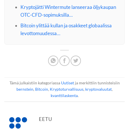
Kryptojätti Wintermute lanseeraa öljykaupan
OTC-CFD-sopimuksilla…
Bitcoin ylittää kullan ja osakkeet globaalissa
levottomuudessa…
Tämä julkaistiin kategoriassa
Uutiset
ja merkittiin tunnisteisiin
bernstein
,
Bitcoin
,
Kryptoturvallisuus
,
kryptovaluutat
,
kvanttilaskenta
.
EETU