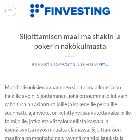
Siirry
sisältöön
Sijoittamisen maailma shakin ja
pokerin näkökulmasta
JULKAISTU
12/09/2023
JULKAISIJA
EETU
Mahdollisuuksien avaaminen sijoitusmaailmassa on
kaikille avoin. Sijoittaminen, joka on aiemmin ollut vain
rahoitusalan asiantuntijoille ja kokeneille pelaajille
suunnattu ajanviete, on kehittynyt saavutettavaksi niille
toimijoille, jotka etsivät taloudellista kasvua ja
itsenäisyyttä myös muualta elämässä. Sijoittamisen
maailma on monitahoinen, täynnä mahdollisuuksia ja