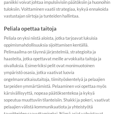
paniikki voivat johtaa impulsiivisiin päätöksiin ja huonoihin
tuloksiin. Voittaminen vaatii strategiaa, kykyä ennakoida
vastustajan siirtoja ja tunteiden hallintaa.
Peliala opettaa taitoja
Peliala on yksi niistä aloista, jotka tarjoavat lukuisia
oppimismahdollisuuksia sijoittamisen kentällä.
Pelimaailma on täynnä järjestelmiä, strategioita ja
haasteita, jotka opettavat meille arvokkaita taitoja ja
oivalluksia. Esimerkiksi pelit ovat monimuotoinen
ympäristö osasia, jotka
vaativat luovia
ongelmanratkaisutaitoja
, tiimityöskentelyä ja pelaajien
tarpeiden ymmärtämistä. Pelaaminen voi opettaa myös
kärsivällisyyttä, nopeaa päätöksentekoa ja kykyä
sopeutua muuttuviin tilanteisiin. Shakki ja pokeri, vaativat
pelaajien välistä kommunikaatiota ja yhteistyötä
tavoitteiden saavuttamiseksi. Nämä asiat vahvistavat