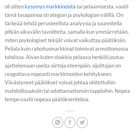
oli sitten
kysymys markkinoista
tai pelaamisesta, vaatii
tämä tasapainoa strategian ja psykologian välillä. On
tärkeää tehdä perusteellista analyysia ja suunnitella
pitkän aikavälin tavoitteita, samalla kun ymmärretään,
miten psykologiset tekijät voivat vaikuttaa päätöksiin.
Peliala kuin rahoitusmarkkinat toimivat armottomassa
tahdissa. Aivan kuten shakkia pelaava henkilö joutuu
ajattelemaan useita siirtoja eteenpäin, sijoittajan on
reagoitava nopeasti markkinoiden kehitykseen.
Viivästyneet päätökset voivat johtaa ohitettuihin
mahdollisuuksiin tai odottamattomiin tappioihin. Nopea
tempo vaatii nopeaa päätöksentekoa.