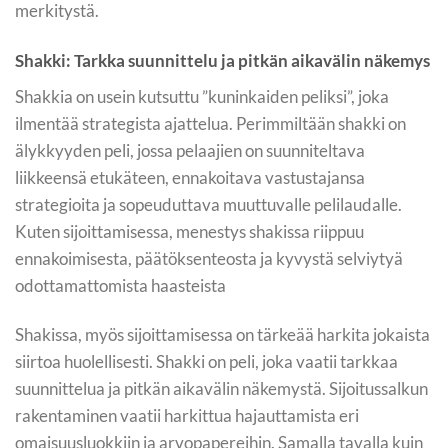
merkitystä.
Shakki: Tarkka suunnittelu ja pitkän aikavälin näkemys
Shakkia on usein kutsuttu ”kuninkaiden peliksi”, joka
ilmentää strategista ajattelua. Perimmiltään shakki on
älykkyyden peli, jossa pelaajien on suunniteltava
liikkeensä etukäteen, ennakoitava vastustajansa
strategioita ja sopeuduttava muuttuvalle pelilaudalle.
Kuten sijoittamisessa, menestys shakissa riippuu
ennakoimisesta, päätöksenteosta ja kyvystä selviytyä
odottamattomista haasteista
Shakissa, myös sijoittamisessa on tärkeää harkita jokaista
siirtoa huolellisesti. Shakki on peli, joka vaatii tarkkaa
suunnittelua ja pitkän aikavälin näkemystä. Sijoitussalkun
rakentaminen vaatii harkittua hajauttamista eri
omaisuusluokkiin ja arvopapereihin. Samalla tavalla kuin