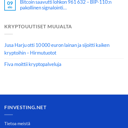
Bitcoin saavutti lohkon 961 632 – BIP-110:n
09
pakollinen signalointi…
elo
KRYPTOUUTISET MUUALTA
Jusa Harju otti 10 000 euron lainan ja sijoitti kaiken
kryptoihin – Hirmutuotot
Fiva moittii kryptopalveluja
FINVESTING.NET
Tietoa meistä