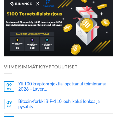
VIIMEISIMMÄT KRYPTOUUTISET
Yli 100 kryptoprojektia lopettanut toimintansa
09
2026 – Layer…
elo
Bitcoin-forkki BIP-110 louhi kaksi lohkoa ja
09
pysähtyi
elo