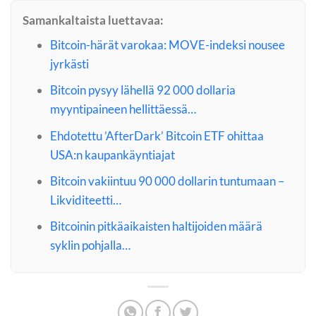
Samankaltaista luettavaa:
Bitcoin-härät varokaa: MOVE-indeksi nousee
jyrkästi
Bitcoin pysyy lähellä 92 000 dollaria
myyntipaineen hellittäessä…
Ehdotettu ’AfterDark’ Bitcoin ETF ohittaa
USA:n kaupankäyntiajat
Bitcoin vakiintuu 90 000 dollarin tuntumaan –
Likviditeetti…
Bitcoinin pitkäaikaisten haltijoiden määrä
syklin pohjalla…