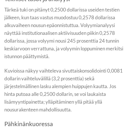
Tärkeä tuki on pitänyt 0,2500 dollarissa useiden testien
jälkeen, kun taas vastus muodostuu 0,2578 dollarissa
alkuvaiheen nousun epäonnistuttua. Volyymianalyysi
näyttää institutionaalisen aktiivisuuden piikin 0,2578
dollarissa, jossa volyymi nousi 245 prosenttia 24 tunnin
keskiarvoon verrattuna, ja volyymin loppuminen merkitsi
istunnon päättymistä.
Kuvioissa näkyy vaihteleva sivuttaiskonsolidointi 0,0081
dollarin vaihteluvälillä (3,2 prosenttia) sekä
järjestelmällinen lasku alempien huippujen kautta. Jos
hinta putoaa alle 0,2500 dollarin, se voi laukaista
lisämyyntipainetta; ylläpitäminen yllä pitää yllä
nousurakenteen mahdollisuutta.
Pähkinänkuoressa