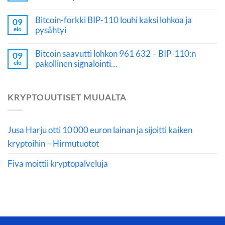
Bitcoin-forkki BIP-110 louhi kaksi lohkoa ja
09
pysähtyi
elo
Bitcoin saavutti lohkon 961 632 – BIP-110:n
09
pakollinen signalointi…
elo
KRYPTOUUTISET MUUALTA
Jusa Harju otti 10 000 euron lainan ja sijoitti kaiken
kryptoihin – Hirmutuotot
Fiva moittii kryptopalveluja