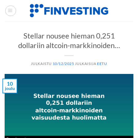
Siirry
sisältöön
Stellar nousee hieman 0,251
dollariin altcoin-markkinoiden…
JULKAISTU
10/12/2025
JULKAISIJA
EETU
10
joulu