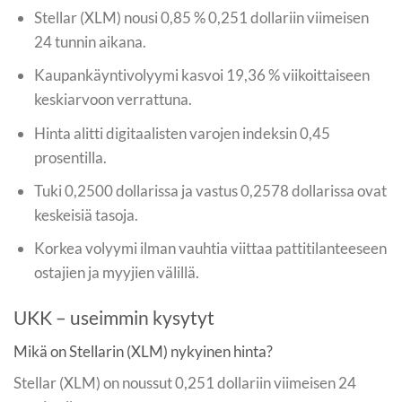
Stellar (XLM) nousi 0,85 % 0,251 dollariin viimeisen
24 tunnin aikana.
Kaupankäyntivolyymi kasvoi 19,36 % viikoittaiseen
keskiarvoon verrattuna.
Hinta alitti digitaalisten varojen indeksin 0,45
prosentilla.
Tuki 0,2500 dollarissa ja vastus 0,2578 dollarissa ovat
keskeisiä tasoja.
Korkea volyymi ilman vauhtia viittaa pattitilanteeseen
ostajien ja myyjien välillä.
UKK – useimmin kysytyt
Mikä on Stellarin (XLM) nykyinen hinta?
Stellar (XLM) on noussut 0,251 dollariin viimeisen 24