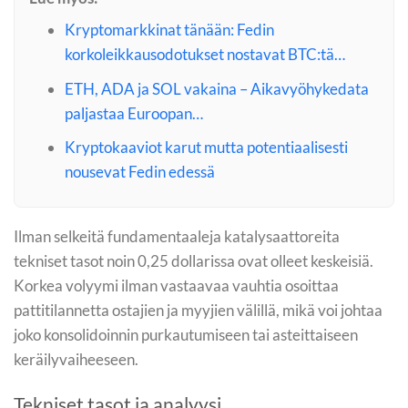
Kryptomarkkinat tänään: Fedin
korkoleikkausodotukset nostavat BTC:tä…
ETH, ADA ja SOL vakaina – Aikavyöhykedata
paljastaa Euroopan…
Kryptokaaviot karut mutta potentiaalisesti
nousevat Fedin edessä
Ilman selkeitä fundamentaaleja katalysaattoreita
tekniset tasot noin 0,25 dollarissa ovat olleet keskeisiä.
Korkea volyymi ilman vastaavaa vauhtia osoittaa
pattitilannetta ostajien ja myyjien välillä, mikä voi johtaa
joko konsolidoinnin purkautumiseen tai asteittaiseen
keräilyvaiheeseen.
Tekniset tasot ja analyysi