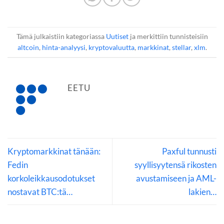
Tämä julkaistiin kategoriassa
Uutiset
ja merkittiin tunnisteisiin
altcoin
,
hinta-analyysi
,
kryptovaluutta
,
markkinat
,
stellar
,
xlm
.
EETU
Kryptomarkkinat tänään:
Paxful tunnusti
Fedin
syyllisyytensä rikosten
korkoleikkausodotukset
avustamiseen ja AML-
nostavat BTC:tä…
lakien…