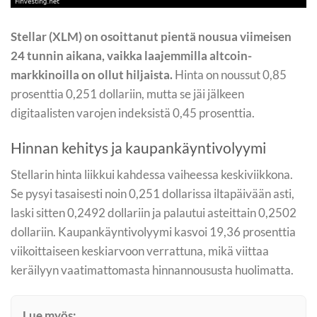
Stellar (XLM) on osoittanut pientä nousua viimeisen
24 tunnin aikana, vaikka laajemmilla altcoin-
markkinoilla on ollut hiljaista.
Hinta on noussut 0,85
prosenttia 0,251 dollariin, mutta se jäi jälkeen
digitaalisten varojen indeksistä 0,45 prosenttia.
Hinnan kehitys ja kaupankäyntivolyymi
Stellarin hinta liikkui kahdessa vaiheessa keskiviikkona.
Se pysyi tasaisesti noin 0,251 dollarissa iltapäivään asti,
laski sitten 0,2492 dollariin ja palautui asteittain 0,2502
dollariin. Kaupankäyntivolyymi kasvoi 19,36 prosenttia
viikoittaiseen keskiarvoon verrattuna, mikä viittaa
keräilyyn vaatimattomasta hinnannoususta huolimatta.
Lue myös: