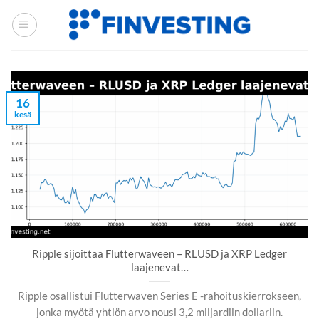
Siirry
sisältöön
16
kesä
Ripple sijoittaa Flutterwaveen – RLUSD ja XRP Ledger
laajenevat…
Ripple osallistui Flutterwaven Series E -rahoituskierrokseen,
jonka myötä yhtiön arvo nousi 3,2 miljardiin dollariin.