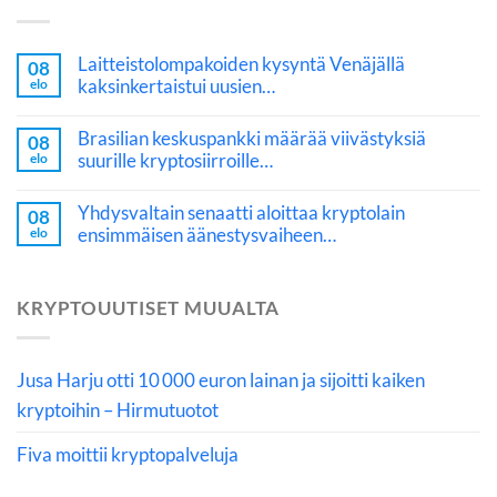
Laitteistolompakoiden kysyntä Venäjällä
08
kaksinkertaistui uusien…
elo
Brasilian keskuspankki määrää viivästyksiä
08
suurille kryptosiirroille…
elo
Yhdysvaltain senaatti aloittaa kryptolain
08
ensimmäisen äänestysvaiheen…
elo
KRYPTOUUTISET MUUALTA
Jusa Harju otti 10 000 euron lainan ja sijoitti kaiken
kryptoihin – Hirmutuotot
Fiva moittii kryptopalveluja