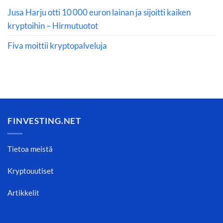
Jusa Harju otti 10 000 euron lainan ja sijoitti kaiken
kryptoihin – Hirmutuotot
Fiva moittii kryptopalveluja
FINVESTING.NET
Tietoa meistä
Kryptouutiset
Artikkelit