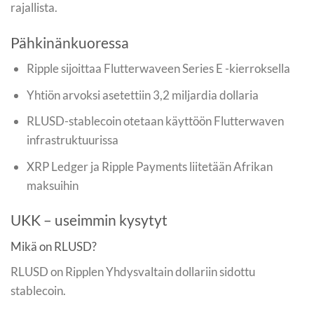
rajallista.
Pähkinänkuoressa
Ripple sijoittaa Flutterwaveen Series E -kierroksella
Yhtiön arvoksi asetettiin 3,2 miljardia dollaria
RLUSD-stablecoin otetaan käyttöön Flutterwaven
infrastruktuurissa
XRP Ledger ja Ripple Payments liitetään Afrikan
maksuihin
UKK – useimmin kysytyt
Mikä on RLUSD?
RLUSD on Ripplen Yhdysvaltain dollariin sidottu
stablecoin.