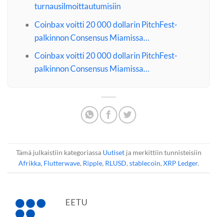
turnausilmoittautumisiin
Coinbax voitti 20 000 dollarin PitchFest-
palkinnon Consensus Miamissa…
Coinbax voitti 20 000 dollarin PitchFest-
palkinnon Consensus Miamissa…
Tämä julkaistiin kategoriassa
Uutiset
ja merkittiin tunnisteisiin
Afrikka
,
Flutterwave
,
Ripple
,
RLUSD
,
stablecoin
,
XRP Ledger
.
EETU