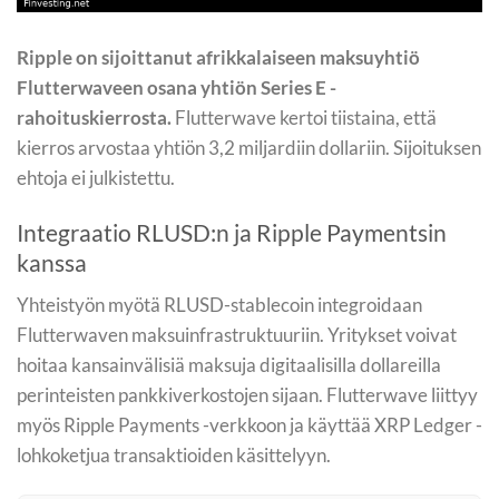
Ripple on sijoittanut afrikkalaiseen maksuyhtiö
Flutterwaveen osana yhtiön Series E -
rahoituskierrosta.
Flutterwave kertoi tiistaina, että
kierros arvostaa yhtiön 3,2 miljardiin dollariin. Sijoituksen
ehtoja ei julkistettu.
Integraatio RLUSD:n ja Ripple Paymentsin
kanssa
Yhteistyön myötä RLUSD-stablecoin integroidaan
Flutterwaven maksuinfrastruktuuriin. Yritykset voivat
hoitaa kansainvälisiä maksuja digitaalisilla dollareilla
perinteisten pankkiverkostojen sijaan. Flutterwave liittyy
myös Ripple Payments -verkkoon ja käyttää XRP Ledger -
lohkoketjua transaktioiden käsittelyyn.