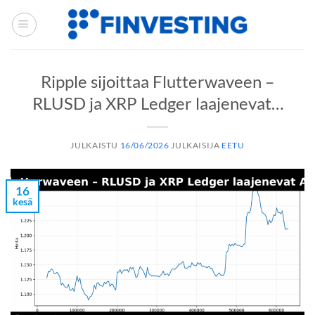
Siirry
sisältöön
Ripple sijoittaa Flutterwaveen –
RLUSD ja XRP Ledger laajenevat…
JULKAISTU
16/06/2026
JULKAISIJA
EETU
16
kesä