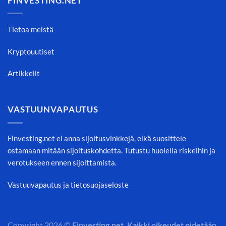
FINVESTING.NET
Tietoa meistä
Kryptouutiset
Artikkelit
VASTUUNVAPAUTUS
Finvesting.net ei anna sijoitusvinkkejä, eikä suosittele
ostamaan mitään sijoituskohdetta. Tutustu huolella riskeihin ja
verotukseen ennen sijoittamista.
Vastuuvapautus ja tietosuojaseloste
Copyright 2026 ©
Finvesting.net. Kaikki oikeudet pidetään.