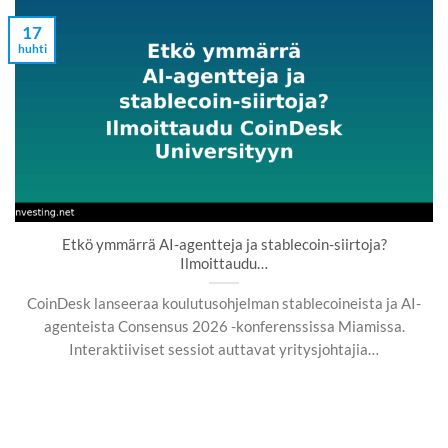
17
huhti
Etkö ymmärrä AI-agentteja ja stablecoin-siirtoja?
Ilmoittaudu…
CoinDesk lanseeraa koulutusohjelman stablecoineista ja AI-
agenteista Consensus 2026 -konferenssissa Miamissa.
Interaktiiviset sessiot auttavat yritysjohtajia…