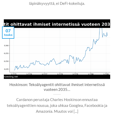
läpinäkyvyyttä, ei DeFi-kokeiluja.
07
touko
Hoskinson: Tekoälyagentit ohittavat ihmiset internetissä
vuoteen 2035…
Cardanon perustaja Charles Hoskinson ennustaa
tekoälyagenttien nousua, joka uhkaa Googlea, Facebookia ja
Amazonia. Muutos voi [...]