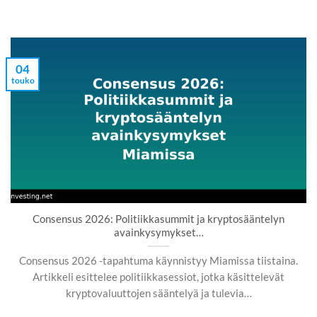
04
touko
Consensus 2026: Politiikkasummit ja kryptosääntelyn
avainkysymykset…
Consensus 2026 -tapahtuma käynnistyy Miamissa tiistaina.
Artikkeli esittelee politiikkasessiot, jotka käsittelevät
kryptovaluuttojen sääntelyä ja tulevia…