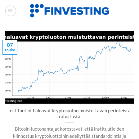
Siirry
sisältöön
07
touko
Instituutiot haluavat kryptoluoton muistuttavan perinteistä
rahoitusta
Bitcoin-luotonantajat korostavat, että instituutioiden
kiinnostus kryptoluottoihin edellyttää standardointia ja