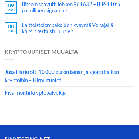
Bitcoin saavutti lohkon 961632 – BIP-110:n
09
pakollinen signalointi…
elo
Laitteistolompakoiden kysyntä Venäjällä
08
kaksinkertaistui uusien…
elo
KRYPTOUUTISET MUUALTA
Jusa Harju otti 10 000 euron lainan ja sijoitti kaiken
kryptoihin – Hirmutuotot
Fiva moittii kryptopalveluja