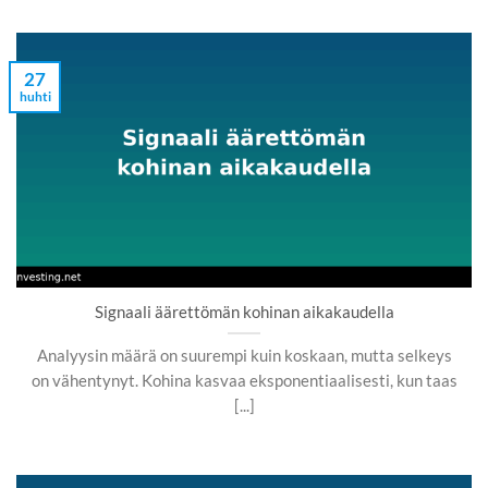
27
huhti
Signaali äärettömän kohinan aikakaudella
Analyysin määrä on suurempi kuin koskaan, mutta selkeys
on vähentynyt. Kohina kasvaa eksponentiaalisesti, kun taas
[...]