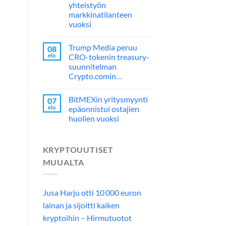
yhteistyön
markkinatilanteen
vuoksi
Trump Media peruu
08
elo
CRO-tokenin treasury-
suunnitelman
Crypto.comin…
BitMEXin yritysmyynti
07
elo
epäonnistui ostajien
huolien vuoksi
KRYPTOUUTISET
MUUALTA
Jusa Harju otti 10 000 euron
lainan ja sijoitti kaiken
kryptoihin – Hirmutuotot