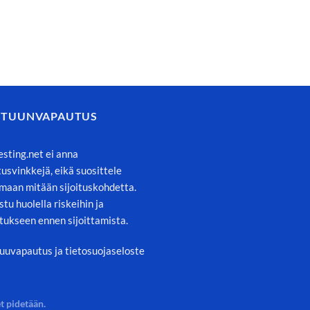
STUUNVAPAUTUS
esting.net ei anna
itusvinkkejä, eikä suosittele
maan mitään sijoituskohdetta.
stu huolella riskeihin ja
tukseen ennen sijoittamista.
uuvapautus ja tietosuojaseloste
t pidetään.