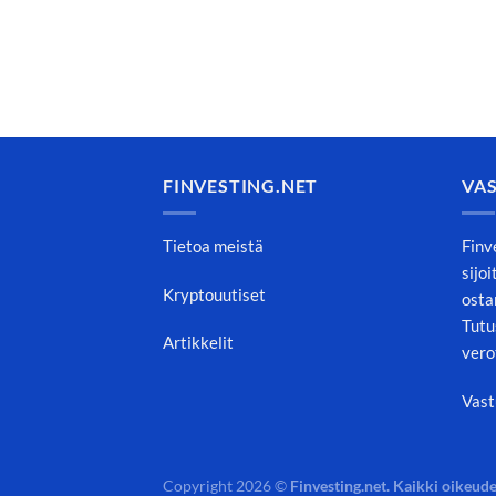
FINVESTING.NET
VA
Tietoa meistä
Finv
sijo
Kryptouutiset
osta
Tutu
Artikkelit
vero
Vast
Copyright 2026 ©
Finvesting.net. Kaikki oikeude