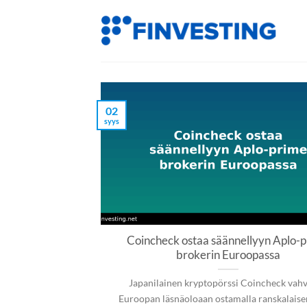
Siirry
sisältöön
02
syys
Coincheck ostaa säännellyyn Aplo-
brokerin Euroopassa
Japanilainen kryptopörssi Coincheck vahv
Euroopan läsnäoloaan ostamalla ranskalaise