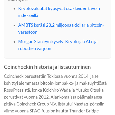
Kryptovaluutat kypsyvät osakkeiden tavoin
indekseillä
AMBTS keräsi 23,2 miljoonaa dollaria bitcoin-
varastoon
Morgan Stanleyn kysely: Krypto jää AI:n ja
robottien varjoon
Coincheckin historia ja listautuminen
Coincheck perustettiin Tokiossa vuonna 2014, ja se
kehittyi aiemmasta bitcoin-lompakko- ja maksuyhtiöstä
ResuPressistä, jonka Koichiro Wada ja Yusuke Otsuka
perustivat vuonna 2012. Alankomaissa päämajaansa
pitävä Coincheck Group N.V. listautui Nasdaq-pörssiin
viime vuonna SPAC-fuusion kautta Thunder Bridge