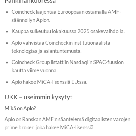
Pähkinänkuoressa
Coincheck laajentaa Eurooppaan ostamalla AMF-
säännellyn Aplon.
Kauppa sulkeutuu lokakuussa 2025 osakevaihdolla.
Aplo vahvistaa Coincheckin institutionaalista
teknologiaa ja asiantuntemusta.
Coincheck Group listattiin Nasdaqiin SPAC-fuusion
kautta viime vuonna.
Aplo hakee MiCA-lisenssiä EU:ssa.
UKK – useimmin kysytyt
Mikä on Aplo?
Aplo on Ranskan AMF:n sääntelemä digitaalisten varojen
prime broker, joka hakee MiCA-lisenssiä.