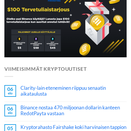
VIIMEISIMMÄT KRYPTOUUTISET
Clarity-lain eteneminen riippuu senaatin
06
aikataulusta
elo
Binance nostaa 470 miljoonan dollarin kanteen
06
RedotPayta vastaan
elo
Kryptorahasto Fairshake koki harvinaisen tappion
05