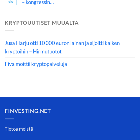
– kongressin…
elo
KRYPTOUUTISET MUUALTA
Jusa Harju otti 10 000 euron lainan ja sijoitti kaiken
kryptoihin – Hirmutuotot
Fiva moittii kryptopalveluja
FINVESTING.NET
Tietoa meistä