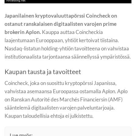
Japanilainen kryptovaluuttapörssi Coincheck on
ostanut ranskalaisen digitaalisten varojen prime
brokerin Aplon.
Kauppa auttaa Coincheckia
laajentumaan Eurooppaan, yhtiöt kertoivat tiistaina.
Nasdaq-listatun holding-yhtiön tavoitteena on vahvistaa
institutionaalista tarjontaansa säännellyssä ympäristössä.
Kaupan tausta ja tavoitteet
Coincheck, joka on suosittu kryptopörssi Japanissa,
vahvistaa asemaansa Euroopassa ostamalla Aplon. Aplo
on Ranskan Autorité des Marchés Financiersin (AMF)
sääntelemä digitaalisten varojen palveluntarjoaja.
Kaupan taloudellisia ehtoja ei julkistettu.
Lue myös: