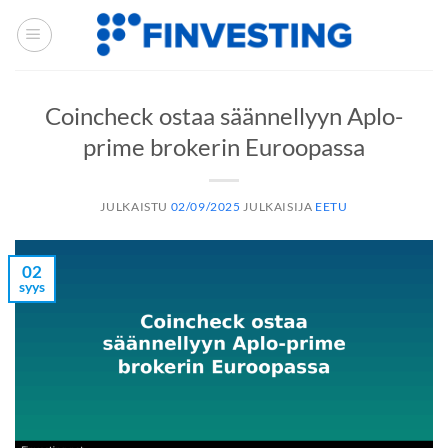
Siirry
sisältöön
Coincheck ostaa säännellyyn Aplo-
prime brokerin Euroopassa
JULKAISTU
02/09/2025
JULKAISIJA
EETU
02
syys