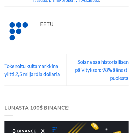
Nasdaq
,
prime-broker
,
yrityskauppa
.
EETU
Solana saa historiallisen
Tokenoitu kultamarkkina
päivityksen: 98% äänesti
ylitti 2,5 miljardia dollaria
puolesta
LUNASTA 100$ BINANCE!