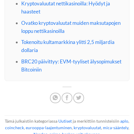
Kryptovaluutat nettikasinoilla: Hyödyt ja
haasteet
Ovatko kryptovaluutat muiden maksutapojen
loppu nettikasinoilla
Tokenoitu kultamarkkina ylitti 2,5 miljardia
dollaria
BRC20 päivittyy: EVM-tyyliset älysopimukset
Bitcoiniin
Tämä julkaistiin kategoriassa
Uutiset
ja merkittiin tunnisteisiin
aplo
,
coincheck
,
eurooppa-laajentuminen
,
kryptovaluutat
,
mica-sääntely
,