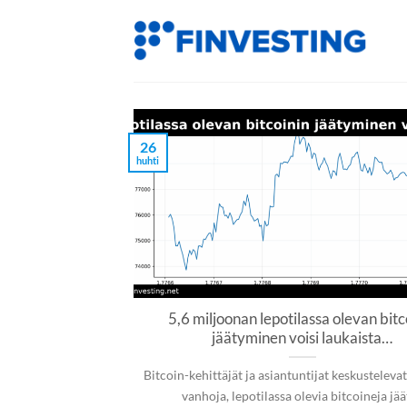
Siirry
sisältöön
26
huhti
5,6 miljoonan lepotilassa olevan bitc
jäätyminen voisi laukaista…
Bitcoin-kehittäjät ja asiantuntijat keskustelevat
vanhoja, lepotilassa olevia bitcoineja jää