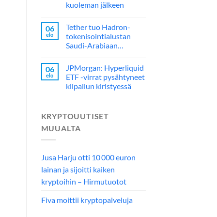
kuoleman jälkeen
Tether tuo Hadron-
06
elo
tokenisointialustan
Saudi-Arabiaan…
JPMorgan: Hyperliquid
06
elo
ETF -virrat pysähtyneet
kilpailun kiristyessä
KRYPTOUUTISET
MUUALTA
Jusa Harju otti 10 000 euron
lainan ja sijoitti kaiken
kryptoihin – Hirmutuotot
Fiva moittii kryptopalveluja