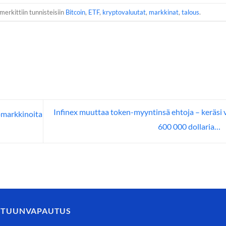
merkittiin tunnisteisiin
Bitcoin
,
ETF
,
kryptovaluutat
,
markkinat
,
talous
.
Infinex muuttaa token-myyntinsä ehtoja – keräsi 
omarkkinoita
600 000 dollaria…
STUUNVAPAUTUS