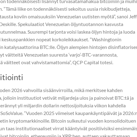
 on todennäköisesti lisännyt turvasatamahakua bitcoiniin ja muih
. “Tämä liike on todennäköisesti sekoitus uusia riskibudjetteja,
rtausta koviin omaisuuksiin Venezuelan uutisten myötä”, sanoi Jeff
nDeskille. Spekulaatiot Venezuelan öljyntuotannon kasvusta
tunnelmaa. Suurempi tarjonta voisi laskea öljyn hintoja ja luoda
isi keskuspankkien nopeat korkoleikkaukset. “Washingtonin
n katalysaattorina BTC:lle. Öljyn alempien hintojen disinflatorise
yt väitteitä Venezuelan suuresta ‘varjo’-BTC-varannosta,
ä väitteet ovat vahvistamattomia”, QCP Capital totesi.
itiointi
oden 2026 vahvoilla sisäänvirroilla, mikä merkitsee kahden
olloin instituutiot vetivät miljardeja ulos ja painoivat BTC:tä ja
ännyt yli miljardin dollarin nettosijoituksia viikon kahdella
 SoSoValue. “Vuoden 2025 viimeiset kaupankäyntipäivät ja 2026:
etin kryptomarkkinoille. Bitcoin sulkeutui vuoden konsolidoituen
un taas institutionaaliset virrat kääntyivät positiivisiksi ensimmäi
asivat bitcoiniin, ethereumiin ja XRP:hen, auttaen vakauttamaan