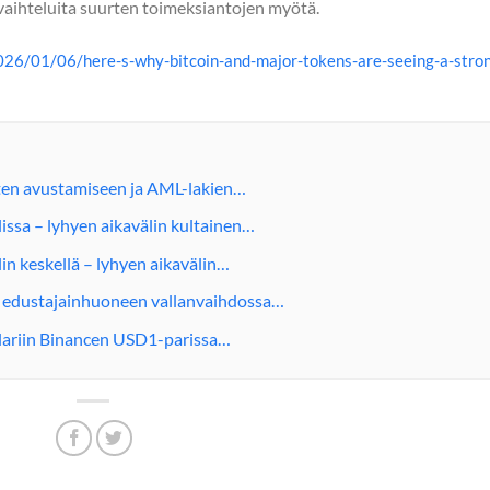
avaihteluita suurten toimeksiantojen myötä.
26/01/06/here-s-why-bitcoin-and-major-tokens-are-seeing-a-stro
sten avustamiseen ja AML-lakien…
ssa – lyhyen aikavälin kultainen…
n keskellä – lyhyen aikavälin…
n edustajainhuoneen vallanvaihdossa…
ollariin Binancen USD1-parissa…