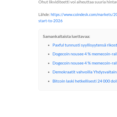
Ohut likviditeetti voi aiheuttaa suuria hint
Lähde:
https://www.coindesk.com/markets/20
start-to-2026
Samankaltaista luettavaa:
Paxful tunnusti syyllisyytensä riko
Dogecoin nousee 4 % memecoin-ralli
Dogecoin nousee 4 % memecoin-ralli
Demokraatit vahvoilla Yhdysvaltai
Bitcoin laski hetkellisesti 24 000 d