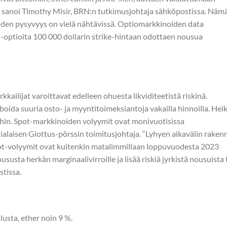
”, sanoi Timothy Misir, BRN:n tutkimusjohtaja sähköpostissa. Näm
iden pysyvyys on vielä nähtävissä. Optiomarkkinoiden data
l-optioita 100 000 dollarin strike-hintaan odottaen nousua
kkailijat varoittavat edelleen ohuesta likviditeetistä riskinä.
boida suuria osto- ja myyntitoimeksiantoja vakailla hinnoilla. Hei
luihin. Spot-markkinoiden volyymit ovat monivuotisissa
ialaisen Giottus-pörssin toimitusjohtaja. “Lyhyen aikavälin raken
t-volyymit ovat kuitenkin matalimmillaan loppuvuodesta 2023
susta herkän marginaalivirroille ja lisää riskiä jyrkistä nousuista 
stissa.
usta, ether noin 9 %.