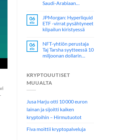
Saudi-Arabiaan…
JPMorgan: Hyperliquid
06
elo
ETF -virrat pysähtyneet
kilpailun kiristyessä
NFT-yhtiön perustaja
06
elo
Taj Tarsha syytteessä 10
miljoonan dollarin…
KRYPTOUUTISET
MUUALTA
vi
r
Jusa Harju otti 10 000 euron
lainan ja sijoitti kaiken
kryptoihin – Hirmutuotot
Fiva moittii kryptopalveluja