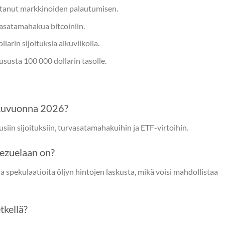
tanut markkinoiden palautumisen.
vasatamahakua bitcoiniin.
larin sijoituksia alkuviikolla.
susta 100 000 dollarin tasolle.
lkuvuonna 2026?
siin sijoituksiin, turvasatamahakuihin ja ETF-virtoihin.
nezuelaan on?
a spekulaatioita öljyn hintojen laskusta, mikä voisi mahdollistaa
tkellä?