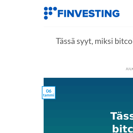
Siirry
sisältöön
Tässä syyt, miksi bitc
JUL
06
tammi