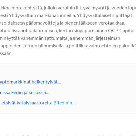
koa hintakehitystä, jolloin veroihin liittyvä myynti ja vuoden lo
sesti Yhdysvaltain markkinatunneilla. Yhdysvaltalaiset sijoittajat
ensoidakseen pääomavoittoja ja pienentääkseen verotaakkaa.
 mahdollistanut palautumisen, kertoo singaporelainen QCP Capital.
iin näyttää vähemmän sattumalta ja enemmän järjestelmän
ppioiden keruun hiipumisella ja politiikkavaihtoehtojen paluulla”
ssaan.
 kryptomarkkinat heikentyivät…
missa Fedin jälkeisessä…
etsivät katalysaattoreita Bitcoinin…