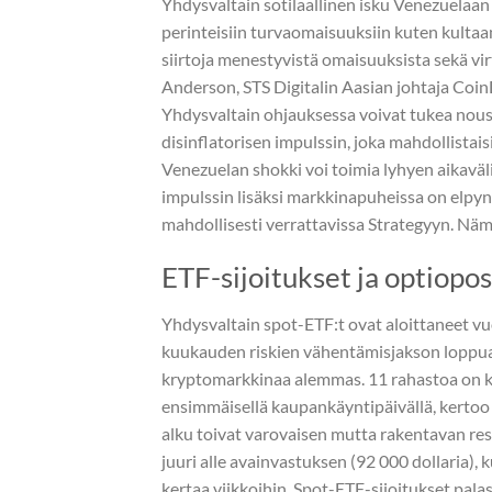
Yhdysvaltain sotilaallinen isku Venezuelaan
perinteisiin turvaomaisuuksiin kuten kultaan
siirtoja menestyvistä omaisuuksista sekä vi
Anderson, STS Digitalin Aasian johtaja Coi
Yhdysvaltain ohjauksessa voivat tukea nousu
disinflatorisen impulssin, joka mahdollista
Venezuelan shokki voi toimia lyhyen aikaväli
impulssin lisäksi markkinapuheissa on elpyn
mahdollisesti verrattavissa Strategyyn. Näm
ETF-sijoitukset ja optiopos
Yhdysvaltain spot-ETF:t ovat aloittaneet vu
kuukauden riskien vähentämisjakson loppua, j
kryptomarkkinaa alemmas. 11 rahastoa on ker
ensimmäisellä kaupankäyntipäivällä, kertoo
alku toivat varovaisen mutta rakentavan res
juuri alle avainvastuksen (92 000 dollaria), k
kertaa viikkoihin. Spot-ETF-sijoitukset pal