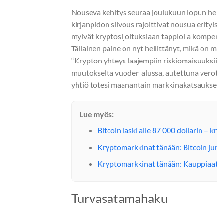
Nouseva kehitys seuraa joulukuun lopun heik
kirjanpidon siivous rajoittivat nousua erityi
myivät kryptosijoituksiaan tappiolla komp
Tällainen paine on nyt hellittänyt, mikä on
“Krypton yhteys laajempiin riskiomaisuuks
muutokselta vuoden alussa, autettuna verota
yhtiö totesi maanantain markkinakatsaukse
Lue myös:
Bitcoin laski alle 87 000 dollarin –
Kryptomarkkinat tänään: Bitcoin ju
Kryptomarkkinat tänään: Kauppiaat 
Turvasatamahaku