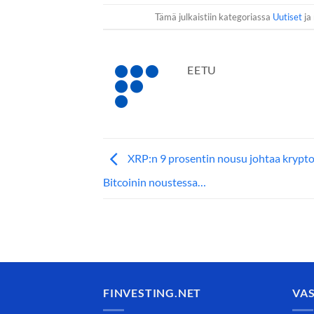
Tämä julkaistiin kategoriassa
Uutiset
ja 
EETU
XRP:n 9 prosentin nousu johtaa krypt
Bitcoinin noustessa…
FINVESTING.NET
VA