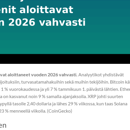
ovat aloittaneet vuoden 2026 vahvasti.
Analyytikot yhdistävät
joituksiin, turvasatamahakuihin sekä muihin tekijöihin. Bitcoin kä
in 1 % vuorokaudessa ja yli 7 % tammikuun 1. päivästä lähtien. Ethe
 ja on kasvanut noin 9 % samalla ajanjaksolla. XRP johti suurten
pyllä tasolle 2,40 dollaria ja lähes 29 % viikossa, kun taas Solana
3 % menneellä viikolla. (CoinGecko)
en