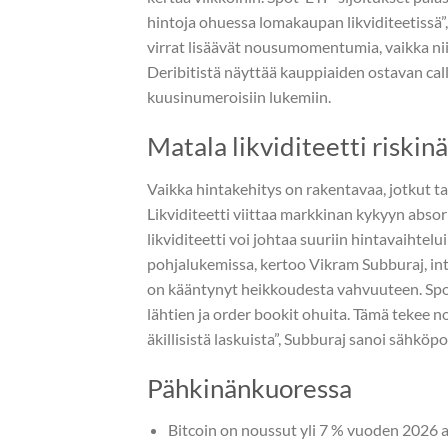
hintoja ohuessa lomakaupan likviditeetissä
virrat lisäävät nousumomentumia, vaikka ni
Deribitistä näyttää kauppiaiden ostavan cal
kuusinumeroisiin lukemiin.
Matala likviditeetti riskinä
Vaikka hintakehitys on rakentavaa, jotkut tar
Likviditeetti viittaa markkinan kykyyn absor
likviditeetti voi johtaa suuriin hintavaihte
pohjalukemissa, kertoo Vikram Subburaj, int
on kääntynyt heikkoudesta vahvuuteen. Spo
lähtien ja order bookit ohuita. Tämä tekee nou
äkillisistä laskuista”, Subburaj sanoi sähköpo
Pähkinänkuoressa
Bitcoin on noussut yli 7 % vuoden 2026 al