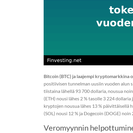
Bitcoin (BTC) ja laajempi kryptomarkkina 
positiivisen tunnelman uusiin vuoden alun si
tiistaina lähellä 93 700 dollaria, nousua no
(ETH) nousi lähes 2 % tasolle 3 224 dollaria
kryptojen nousua lähes 13 % päivittäisellä hy
(SOL) nousi 12 % ja Dogecoin (DOGE) noin 2
Veromyynnin helpottumin