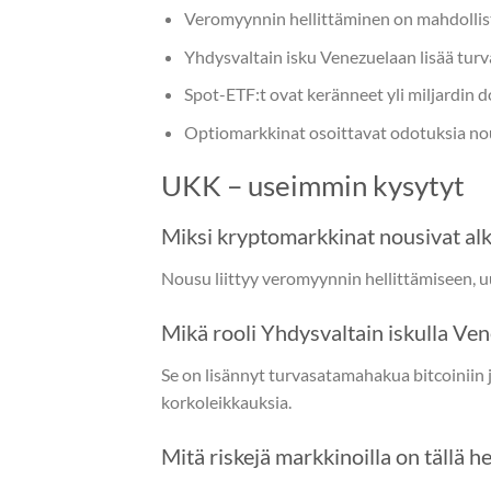
Veromyynnin hellittäminen on mahdollis
Yhdysvaltain isku Venezuelaan lisää tur
Spot-ETF:t ovat keränneet yli miljardin dol
Optiomarkkinat osoittavat odotuksia nou
UKK – useimmin kysytyt
Miksi kryptomarkkinat nousivat a
Nousu liittyy veromyynnin hellittämiseen, uu
Mikä rooli Yhdysvaltain iskulla Ve
Se on lisännyt turvasatamahakua bitcoiniin j
korkoleikkauksia.
Mitä riskejä markkinoilla on tällä he