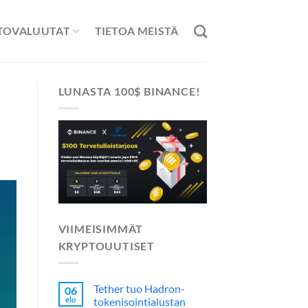
TOVALUUTAT
TIETOA MEISTÄ
LUNASTA 100$ BINANCE!
VIIMEISIMMÄT
KRYPTOUUTISET
Tether tuo Hadron-
06
elo
tokenisointialustan