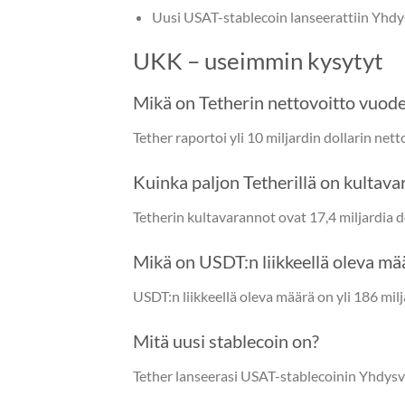
Uusi USAT-stablecoin lanseerattiin Yhdys
UKK – useimmin kysytyt
Mikä on Tetherin nettovoitto vuod
Tether raportoi yli 10 miljardin dollarin ne
Kuinka paljon Tetherillä on kultava
Tetherin kultavarannot ovat 17,4 miljardia do
Mikä on USDT:n liikkeellä oleva mä
USDT:n liikkeellä oleva määrä on yli 186 milja
Mitä uusi stablecoin on?
Tether lanseerasi USAT-stablecoinin Yhdysva