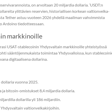
reservivarannoista, on arvoltaan 20 miljardia dollaria. ’USDT:n
llareita ylittävien reservien, historiallisen korkean valtionvelka-
iosta Tether astuu vuoteen 2026 yhdellä maailman vahvimmista
olo Ardoino tiedotteessaan.
in markkinoille
rasi USAT-stablecoinin Yhdysvaltain markkinoille yhteistyössä
ohti sääntöjenmukaista toimintaa Yhdysvalloissa, kun stablecoini
ana digitaalisena dollarina.
a dollaria vuonna 2025.
 ja bitcoin-omistukset 8,4 miljardia dollaria.
jardilla dollarilla yli 186 miljardiin.
s Yhdysvaltain valtionvelkakirjoihin.