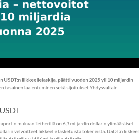
 USDT:n liikkeellelaskija, päätti vuoden 2025 yli 10 miljardin
n tasainen laajentuminen sekä sijoitukset Yhdysvaltain
a USDT
portin mukaan Tetherillä on 6,3 miljardin dollarin ylimääräiset
ollarin velvoitteet liikkeelle lasketuista tokeneista. USDT:n liikkeel
a dollarilla yli 186 miljardiin dollariin.