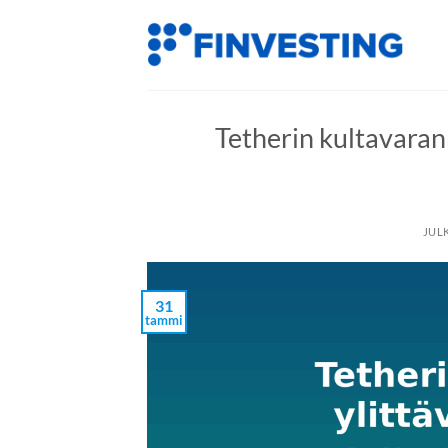
Siirry
sisältöön
Tetherin kultavarann
JUL
31
tammi