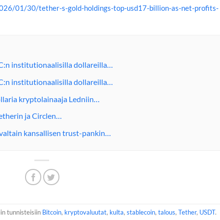
26/01/30/tether-s-gold-holdings-top-usd17-billion-as-net-profits-
 institutionaalisilla dollareilla…
 institutionaalisilla dollareilla…
llaria kryptolainaaja Ledniin…
therin ja Circlen…
altain kansallisen trust-pankin…
in tunnisteisiin
Bitcoin
,
kryptovaluutat
,
kulta
,
stablecoin
,
talous
,
Tether
,
USDT
.