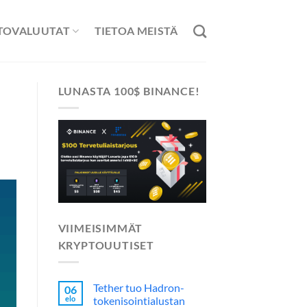
TOVALUUTAT
TIETOA MEISTÄ
LUNASTA 100$ BINANCE!
VIIMEISIMMÄT
KRYPTOUUTISET
Tether tuo Hadron-
06
elo
tokenisointialustan