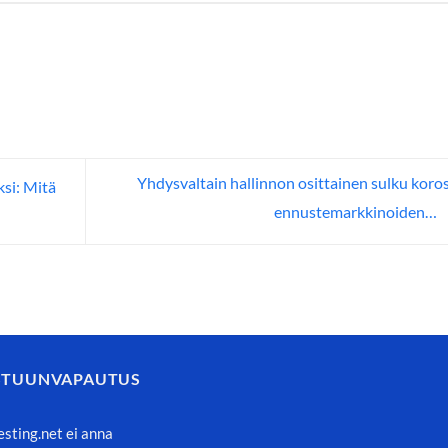
Yhdysvaltain hallinnon osittainen sulku koro
si: Mitä
ennustemarkkinoiden…
STUUNVAPAUTUS
esting.net ei anna