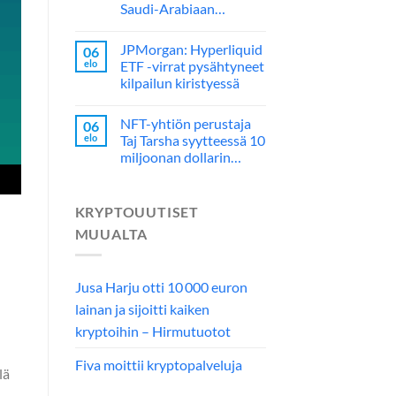
Saudi-Arabiaan…
JPMorgan: Hyperliquid
06
elo
ETF -virrat pysähtyneet
kilpailun kiristyessä
NFT-yhtiön perustaja
06
elo
Taj Tarsha syytteessä 10
miljoonan dollarin…
KRYPTOUUTISET
MUUALTA
Jusa Harju otti 10 000 euron
lainan ja sijoitti kaiken
kryptoihin – Hirmutuotot
Fiva moittii kryptopalveluja
lä