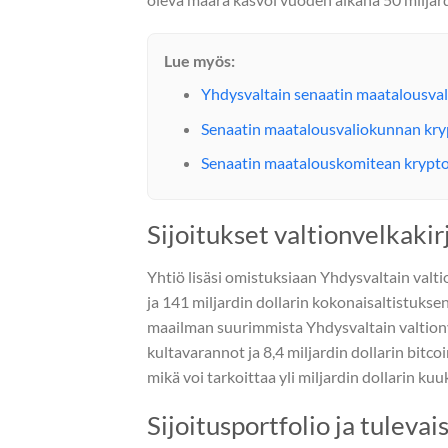
Lue myös:
Yhdysvaltain senaatin maatalousva
Senaatin maatalousvaliokunnan kr
Senaatin maatalouskomitean krypt
Sijoitukset valtionvelkakirj
Yhtiö lisäsi omistuksiaan Yhdysvaltain valti
ja 141 miljardin dollarin kokonaisaltistukse
maailman suurimmista Yhdysvaltain valtionvel
kultavarannot ja 8,4 miljardin dollarin bitco
mikä voi tarkoittaa yli miljardin dollarin kuu
Sijoitusportfolio ja tulev