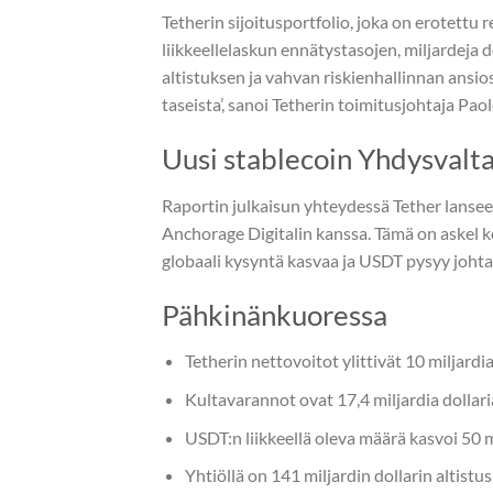
Tetherin sijoitusportfolio, joka on erotettu 
liikkeellelaskun ennätystasojen, miljardeja do
altistuksen ja vahvan riskienhallinnan ans
taseista’, sanoi Tetherin toimitusjohtaja Pa
Uusi stablecoin Yhdysvalta
Raportin julkaisun yhteydessä Tether lansee
Anchorage Digitalin kanssa. Tämä on askel k
globaali kysyntä kasvaa ja USDT pysyy johtav
Pähkinänkuoressa
Tetherin nettovoitot ylittivät 10 miljardi
Kultavarannot ovat 17,4 miljardia dollaria
USDT:n liikkeellä oleva määrä kasvoi 50 mil
Yhtiöllä on 141 miljardin dollarin altistu