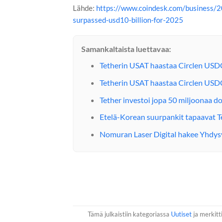
Lähde:
https://www.coindesk.com/business/20
surpassed-usd10-billion-for-2025
Samankaltaista luettavaa:
Tetherin USAT haastaa Circlen USDC:n
Tetherin USAT haastaa Circlen USDC:n
Tether investoi jopa 50 miljoonaa do
Etelä-Korean suurpankit tapaavat Te
Nomuran Laser Digital hakee Yhdysv
Tämä julkaistiin kategoriassa
Uutiset
ja merkitti