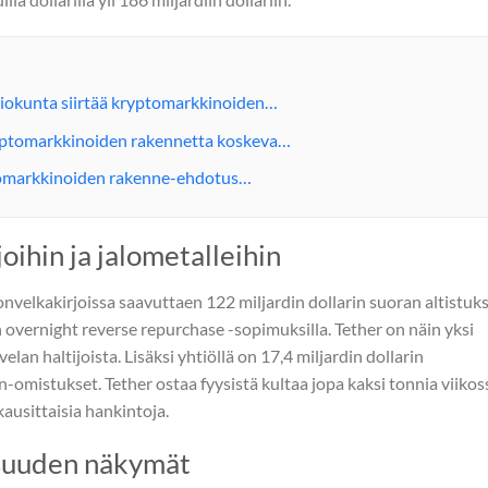
liokunta siirtää kryptomarkkinoiden…
yptomarkkinoiden rakennetta koskeva…
omarkkinoiden rakenne-ehdotus…
oihin ja jalometalleihin
onvelkakirjoissa saavuttaen 122 miljardin dollarin suoran altistuk
n overnight reverse repurchase -sopimuksilla. Tether on näin yksi
an haltijoista. Lisäksi yhtiöllä on 17,4 miljardin dollarin
in-omistukset. Tether ostaa fyysistä kultaa jopa kaksi tonnia viikos
kausittaisia hankintoja.
aisuuden näkymät