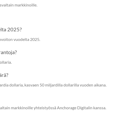
valtain markkinoille.
elta 2025?
ttovoiton vuodelta 2025.
rantoja?
llaria.
ärä?
rdia dollaria, kasvaen 50 miljardilla dollarilla vuoden aikana.
ltain markkinoille yhteistyössä Anchorage Digitalin kanssa.