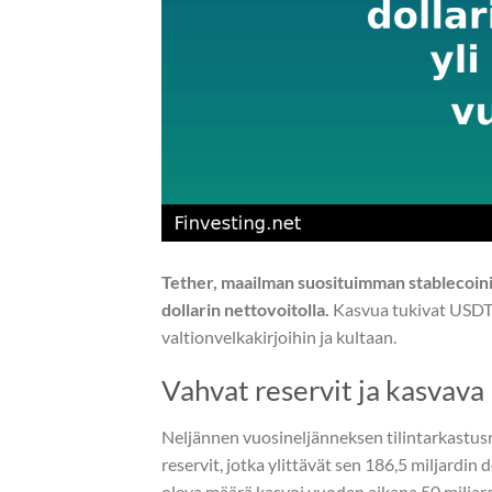
Tether, maailman suosituimman stablecoinin
dollarin nettovoitolla.
Kasvua tukivat USDT:
valtionvelkakirjoihin ja kultaan.
Vahvat reservit ja kasvav
Neljännen vuosineljänneksen tilintarkastusra
reservit, jotka ylittävät sen 186,5 miljardin d
oleva määrä kasvoi vuoden aikana 50 miljardill