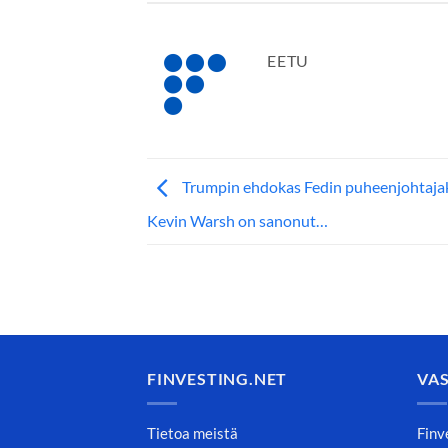
EETU
Trumpin ehdokas Fedin puheenjohtajak
Kevin Warsh on sanonut…
FINVESTING.NET
VA
Tietoa meistä
Finv