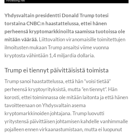
Yhdysvaltain presidentti Donald Trump totesi
torstaina CNBC:n haastattelussa, ettei hänen
perheensä kryptomarkkinoilta saamissa tuotoissa ole
mitään väärää.
Liittovaltion viranomaisille toimitettujen
ilmoitusten mukaan Trump ansaitsi viime vuonna
kryptosta vähintään 1,4 miljardia dollaria.
Trump ei tiennyt päivittäisistä toimista
Trump sanoi haastattelussa, että hän ”voisi tietää”
perheensä kryptoyrityksistä, mutta ”en tiennyt”. Hän
korosti, ettei toiminnassa ole mitään laitonta ja että hänen
tavoitteenaan on Yhdysvaltain asema
kryptomarkkinoiden johtajana. Trump luovutti
yritystensä päivittäisen johtamisen kahdelle vanhimmalle
pojalleen ennen virkaanastumistaan, mutta ei luopunut