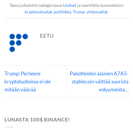
Tämä julkaistiin kategoriassa
Uutiset
ja merkittiin tunnisteisiin
kryptovaluutat
,
politiikka
,
Trump
,
yhdysvallat
.
EETU
Trump: Perheeni
Pakotteiden alainen A7A5-
kryptotuotoissa ei ole
stablecoin väittää suurista
mitään väärää
volyymeista…
LUNASTA 100$ BINANCE!