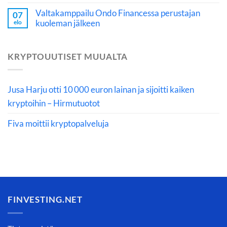
Valtakamppailu Ondo Financessa perustajan
07
kuoleman jälkeen
elo
KRYPTOUUTISET MUUALTA
Jusa Harju otti 10 000 euron lainan ja sijoitti kaiken
kryptoihin – Hirmutuotot
Fiva moittii kryptopalveluja
FINVESTING.NET