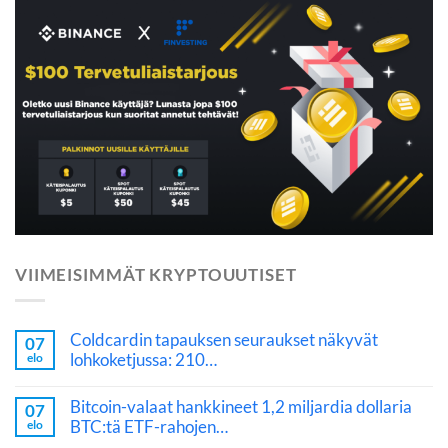
VIIMEISIMMÄT KRYPTOUUTISET
Coldcardin tapauksen seuraukset näkyvät
07
lohkoketjussa: 210…
elo
Bitcoin-valaat hankkineet 1,2 miljardia dollaria
07
BTC:tä ETF-rahojen…
elo