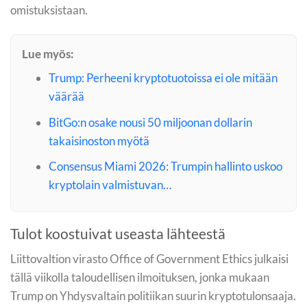
omistuksistaan.
Lue myös:
Trump: Perheeni kryptotuotoissa ei ole mitään
väärää
BitGo:n osake nousi 50 miljoonan dollarin
takaisinoston myötä
Consensus Miami 2026: Trumpin hallinto uskoo
kryptolain valmistuvan…
Tulot koostuivat useasta lähteestä
Liittovaltion virasto Office of Government Ethics julkaisi
tällä viikolla taloudellisen ilmoituksen, jonka mukaan
Trump on Yhdysvaltain politiikan suurin kryptotulonsaaja.