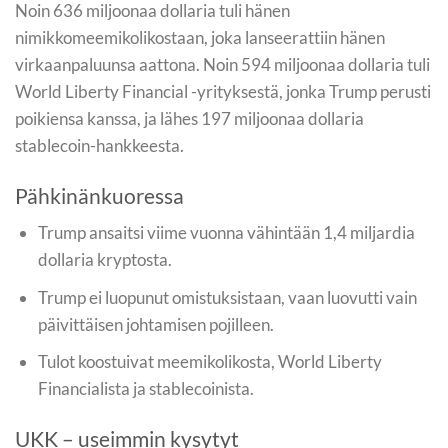
Noin 636 miljoonaa dollaria tuli hänen
nimikkomeemikolikostaan, joka lanseerattiin hänen
virkaanpaluunsa aattona. Noin 594 miljoonaa dollaria tuli
World Liberty Financial -yrityksestä, jonka Trump perusti
poikiensa kanssa, ja lähes 197 miljoonaa dollaria
stablecoin-hankkeesta.
Pähkinänkuoressa
Trump ansaitsi viime vuonna vähintään 1,4 miljardia
dollaria kryptosta.
Trump ei luopunut omistuksistaan, vaan luovutti vain
päivittäisen johtamisen pojilleen.
Tulot koostuivat meemikolikosta, World Liberty
Financialista ja stablecoinista.
UKK – useimmin kysytyt