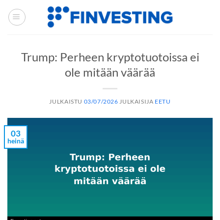
Siirry
sisältöön
Trump: Perheen kryptotuotoissa ei
ole mitään väärää
JULKAISTU
03/07/2026
JULKAISIJA
EETU
03
heinä