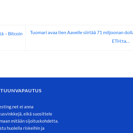
Tuomari avaa tien Aavelle siirtää 71 miljoonan doll
ä – Bitcoin
ETH:ta…
STUUNVAPAUTUS
esting.net ei anna
itusvinkkejä, eikä suosittele
maan mitään sijoituskohdetta.
stu huolella riskeihin ja