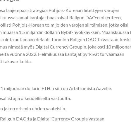
sa laajempaa strategiaa Pohjois-Koreaan liitettyjen varojen
mikuussa samat kantajat haastoivat Railgun DAO:n oikeuteen,
llisti Pohjois-Korean toimijoiden varojen siirtämisen, jotka olisi
n muassa 1,5 miljardin dollarin Bybit-hyökkäyksen. Maaliskuussa 
istuinta antamaan default-tuomion Railgun DAO:ta vastaan, kosk
mus nimeää myös Digital Currency Groupin, joka osti 10 miljoona
eneita vuonna 2022. Helmikuussa kantajat pyrkivät turvaamaan
ti takavarikoida.
 miljoonan dollarin ETH:n siirron Arbitrumista Aavelle.
llistujia oikeudelliselta vastuulta.
n ja terrorismin uhrien vaateisiin.
 Railgun DAO:ta ja Digital Currency Groupia vastaan.