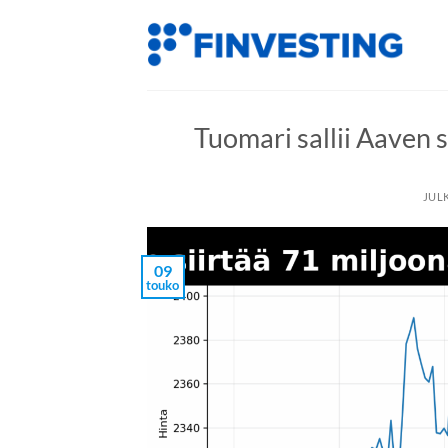
Siirry
sisältöön
Tuomari sallii Aaven 
JUL
09
touko