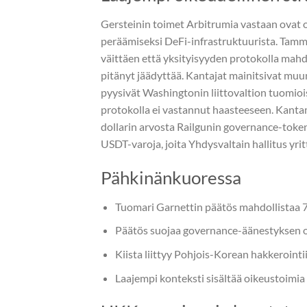
Gersteinin toimet Arbitrumia vastaan ovat o
peräämiseksi DeFi-infrastruktuurista. Tam
väittäen että yksityisyyden protokolla mahdo
pitänyt jäädyttää. Kantajat mainitsivat muu
pyysivät Washingtonin liittovaltion tuomio
protokolla ei vastannut haasteeseen. Kanta
dollarin arvosta Railgunin governance-tok
USDT-varoja, joita Yhdysvaltain hallitus yrit
Pähkinänkuoressa
Tuomari Garnettin päätös mahdollistaa 71
Päätös suojaa governance-äänestyksen osa
Kiista liittyy Pohjois-Korean hakkerointii
Laajempi konteksti sisältää oikeustoimia