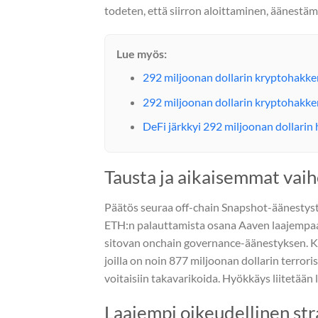
todeten, että siirron aloittaminen, äänestämi
Lue myös:
292 miljoonan dollarin kryptohakker
292 miljoonan dollarin kryptohakke
DeFi järkkyi 292 miljoonan dollarin
Tausta ja aikaisemmat vai
Päätös seuraa off-chain Snapshot-äänestystä
ETH:n palauttamista osana Aaven laajempaa p
sitovan onchain governance-äänestyksen. Kii
joilla on noin 877 miljoonan dollarin terror
voitaisiin takavarikoida. Hyökkäys liitetään
Laajempi oikeudellinen str