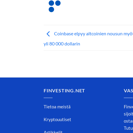
Coinbase elpyy altcoinien nousun myöt
yli 80 000 dollarin
FINVESTING.NET
VA
Tietoa meistä
Finv
sijo
Kryptouutiset
osta
Tutu
Artikkelit