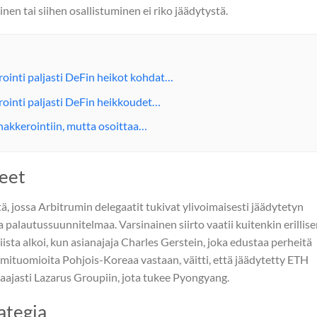
nen tai siihen osallistuminen ei riko jäädytystä.
ointi paljasti DeFin heikot kohdat…
rointi paljasti DeFin heikkoudet…
 hakkerointiin, mutta osoittaa…
heet
, jossa Arbitrumin delegaatit tukivat ylivoimaisesti jäädytetyn
alautussuunnitelmaa. Varsinainen siirto vaatii kuitenkin erillis
sta alkoi, kun asianajaja Charles Gerstein, joka edustaa perheitä
ismituomioita Pohjois-Koreaa vastaan, väitti, että jäädytetty ETH
 laajasti Lazarus Groupiin, jota tukee Pyongyang.
ategia