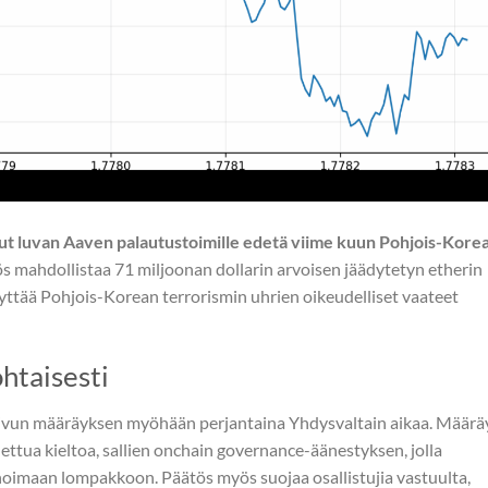
nut luvan Aaven palautustoimille edetä viime kuun Pohjois-Kore
s mahdollistaa 71 miljoonan dollarin arvoisen jäädytetyn etherin
lyttää Pohjois-Korean terrorismin uhrien oikeudelliset vaateet
htaisesti
sivun määräyksen myöhään perjantaina Yhdysvaltain aikaa. Määrä
tua kieltoa, sallien onchain governance-äänestyksen, jolla
noimaan lompakkoon. Päätös myös suojaa osallistujia vastuulta,