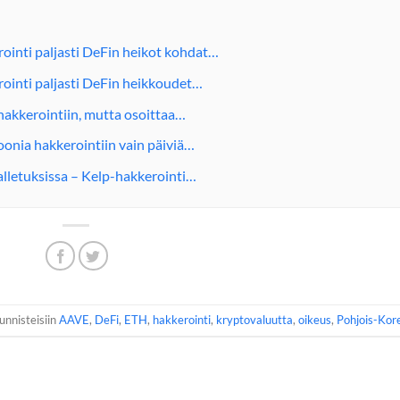
ointi paljasti DeFin heikot kohdat…
rointi paljasti DeFin heikkoudet…
 hakkerointiin, mutta osoittaa…
onia hakkerointiin vain päiviä…
talletuksissa – Kelp-hakkerointi…
tunnisteisiin
AAVE
,
DeFi
,
ETH
,
hakkerointi
,
kryptovaluutta
,
oikeus
,
Pohjois-Kor