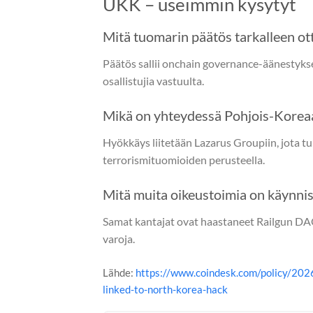
UKK – useimmin kysytyt
Mitä tuomarin päätös tarkalleen ott
Päätös sallii onchain governance-äänestykse
osallistujia vastuulta.
Mikä on yhteydessä Pohjois-Korea
Hyökkäys liitetään Lazarus Groupiin, jota tu
terrorismituomioiden perusteella.
Mitä muita oikeustoimia on käynni
Samat kantajat ovat haastaneet Railgun DAO
varoja.
Lähde:
https://www.coindesk.com/policy/2026
linked-to-north-korea-hack