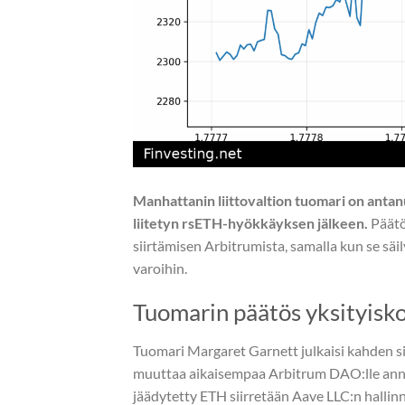
Manhattanin liittovaltion tuomari on anta
liitetyn rsETH-hyökkäyksen jälkeen.
Päätö
siirtämisen Arbitrumista, samalla kun se säi
varoihin.
Tuomarin päätös yksityisko
Tuomari Margaret Garnett julkaisi kahden 
muuttaa aikaisempaa Arbitrum DAO:lle annet
jäädytetty ETH siirretään Aave LLC:n hallin