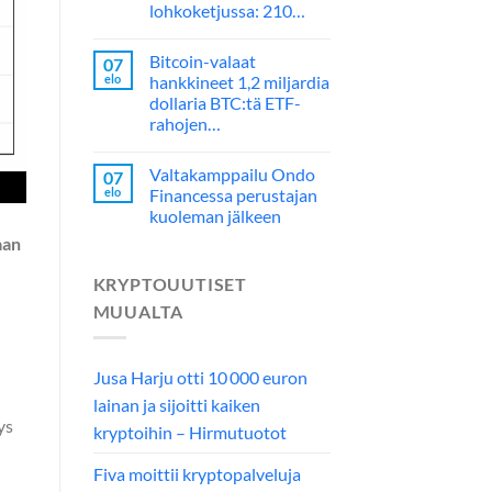
lohkoketjussa: 210…
Bitcoin-valaat
07
elo
hankkineet 1,2 miljardia
dollaria BTC:tä ETF-
rahojen…
Valtakamppailu Ondo
07
elo
Financessa perustajan
kuoleman jälkeen
aan
KRYPTOUUTISET
MUUALTA
Jusa Harju otti 10 000 euron
lainan ja sijoitti kaiken
ys
kryptoihin – Hirmutuotot
Fiva moittii kryptopalveluja