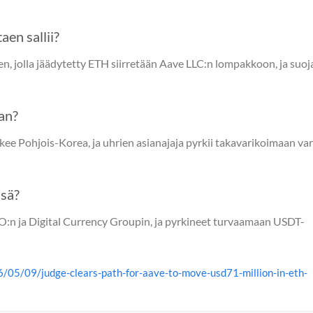
aen sallii?
n, jolla jäädytetty ETH siirretään Aave LLC:n lompakkoon, ja suoj
an?
kee Pohjois-Korea, ja uhrien asianajaja pyrkii takavarikoimaan va
ssä?
:n ja Digital Currency Groupin, ja pyrkineet turvaamaan USDT-
/05/09/judge-clears-path-for-aave-to-move-usd71-million-in-eth-