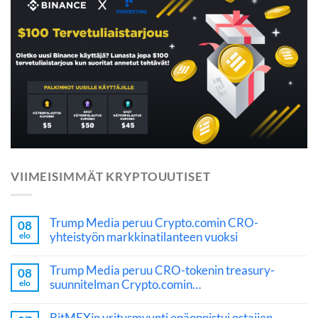
VIIMEISIMMÄT KRYPTOUUTISET
Trump Media peruu Crypto.comin CRO-
08
yhteistyön markkinatilanteen vuoksi
elo
Trump Media peruu CRO-tokenin treasury-
08
suunnitelman Crypto.comin…
elo
BitMEXin yritysmyynti epäonnistui ostajien