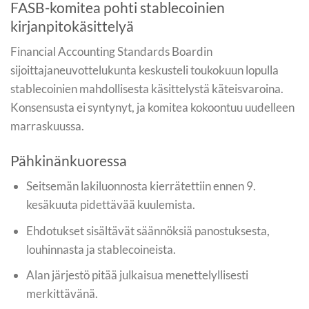
FASB-komitea pohti stablecoinien
kirjanpitokäsittelyä
Financial Accounting Standards Boardin
sijoittajaneuvottelukunta keskusteli toukokuun lopulla
stablecoinien mahdollisesta käsittelystä käteisvaroina.
Konsensusta ei syntynyt, ja komitea kokoontuu uudelleen
marraskuussa.
Pähkinänkuoressa
Seitsemän lakiluonnosta kierrätettiin ennen 9.
kesäkuuta pidettävää kuulemista.
Ehdotukset sisältävät säännöksiä panostuksesta,
louhinnasta ja stablecoineista.
Alan järjestö pitää julkaisua menettelyllisesti
merkittävänä.