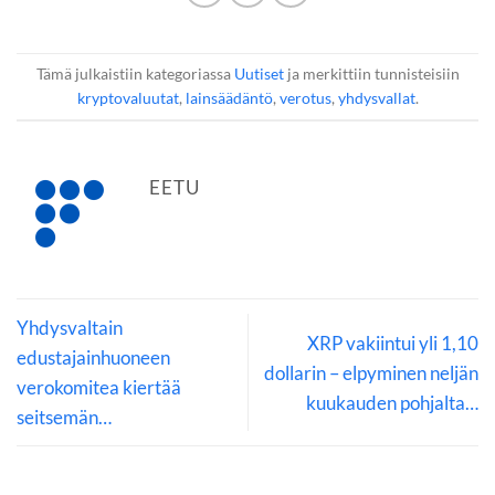
Tämä julkaistiin kategoriassa
Uutiset
ja merkittiin tunnisteisiin
kryptovaluutat
,
lainsäädäntö
,
verotus
,
yhdysvallat
.
EETU
Yhdysvaltain
XRP vakiintui yli 1,10
edustajainhuoneen
dollarin – elpyminen neljän
verokomitea kiertää
kuukauden pohjalta…
seitsemän…