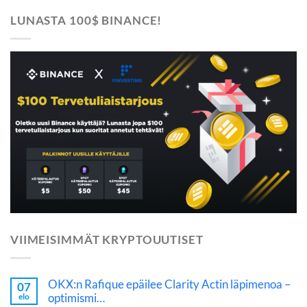
LUNASTA 100$ BINANCE!
VIIMEISIMMÄT KRYPTOUUTISET
OKX:n Rafique epäilee Clarity Actin läpimenoa –
07
optimismi…
elo