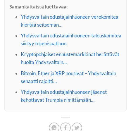
Samankaltaista luettavaa:
Yhdysvaltain edustajainhuoneen verokomitea
kiertää seitsemän…
Yhdysvaltain edustajainhuoneen talouskomitea
siirtyy tokenisaatioon
Kryptopohjaiset ennustemarkkinat herättävät
huolta Yhdysvaltain…
Bitcoin, Ether ja XRP nousivat – Yhdysvaltain
senaatti rajoitti…
Yhdysvaltain edustajainhuoneen jäsenet
kehottavat Trumpia nimittämään…