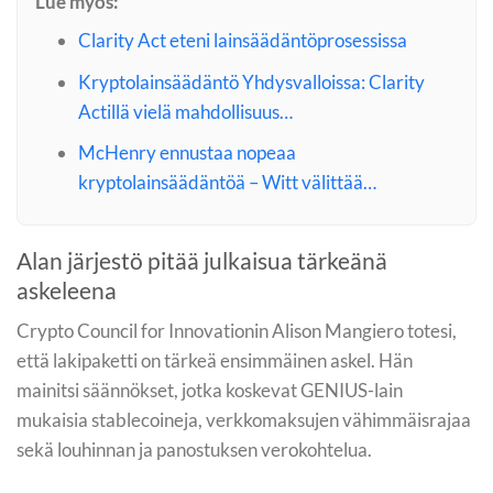
Lue myös:
Clarity Act eteni lainsäädäntöprosessissa
Kryptolainsäädäntö Yhdysvalloissa: Clarity
Actillä vielä mahdollisuus…
McHenry ennustaa nopeaa
kryptolainsäädäntöä – Witt välittää…
Alan järjestö pitää julkaisua tärkeänä
askeleena
Crypto Council for Innovationin Alison Mangiero totesi,
että lakipaketti on tärkeä ensimmäinen askel. Hän
mainitsi säännökset, jotka koskevat GENIUS-lain
mukaisia stablecoineja, verkkomaksujen vähimmäisrajaa
sekä louhinnan ja panostuksen verokohtelua.