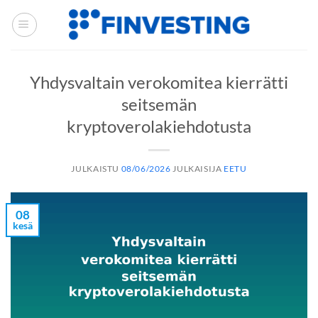
Siirry
sisältöön
Yhdysvaltain verokomitea kierrätti
seitsemän
kryptoverolakiehdotusta
JULKAISTU
08/06/2026
JULKAISIJA
EETU
08
kesä