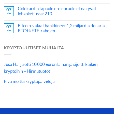
Coldcardin tapauksen seuraukset näkyvät
07
lohkoketjussa: 210…
elo
Bitcoin-valaat hankkineet 1,2 miljardia dollaria
07
BTC:tä ETF-rahojen…
elo
KRYPTOUUTISET MUUALTA
Jusa Harju otti 10 000 euron lainan ja sijoitti kaiken
kryptoihin – Hirmutuotot
Fiva moittii kryptopalveluja