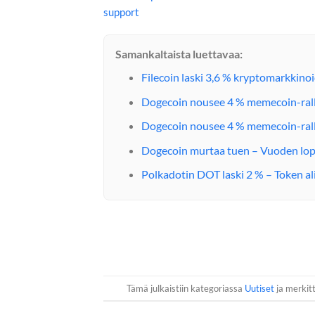
support
Samankaltaista luettavaa:
Filecoin laski 3,6 % kryptomarkkino
Dogecoin nousee 4 % memecoin-ralli
Dogecoin nousee 4 % memecoin-ralli
Dogecoin murtaa tuen – Vuoden lo
Polkadotin DOT laski 2 % – Token al
Tämä julkaistiin kategoriassa
Uutiset
ja merkitt