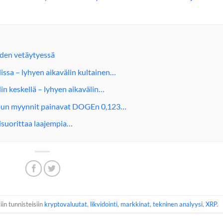
iden vetäytyessä
ssa – lyhyen aikavälin kultainen…
n keskellä – lyhyen aikavälin…
pun myynnit painavat DOGEn 0,123…
isuorittaa laajempia…
iin tunnisteisiin
kryptovaluutat
,
likvidointi
,
markkinat
,
tekninen analyysi
,
XRP
.