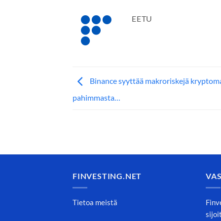
EETU
Binance syyttää makroriskejä kryptom
pahimmasta…
FINVESTING.NET
VA
Tietoa meistä
Finv
sijo