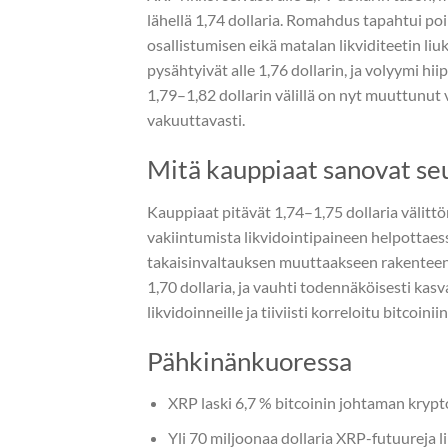
lähellä 1,74 dollaria. Romahdus tapahtui poi
osallistumisen eikä matalan likviditeetin li
pysähtyivät alle 1,76 dollarin, ja volyymi hi
1,79–1,82 dollarin välillä on nyt muuttunut v
vakuuttavasti.
Mitä kauppiaat sanovat se
Kauppiaat pitävät 1,74–1,75 dollaria välittö
vakiintumista likvidointipaineen helpottaessa
takaisinvaltauksen muuttaakseen rakenteen ne
1,70 dollaria, ja vauhti todennäköisesti kasv
likvidoinneille ja tiiviisti korreloitu bitcoin
Pähkinänkuoressa
XRP laski 6,7 % bitcoinin johtaman kry
Yli 70 miljoonaa dollaria XRP-futuureja li