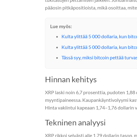
pääosin pitkäpositioista, mikä osoittaa, mit
Lue myös:
Kulta ylittää 5 000 dollaria, kun bit
Kulta ylittää 5 000 dollaria, kun bit
Tässä syy, miksi bitcoin pettää tur
Hinnan kehitys
XRP laski noin 6,7 prosenttia, pudoten 1,88 do
myyntipaineessa. Kaupankäyntivolyymi kasvo
Hinta vakiintui kapeaan 1,74–1,76 dollarin v
Tekninen analyysi
XRP rikkoi selvästi alle 1,79 dollarin tason,