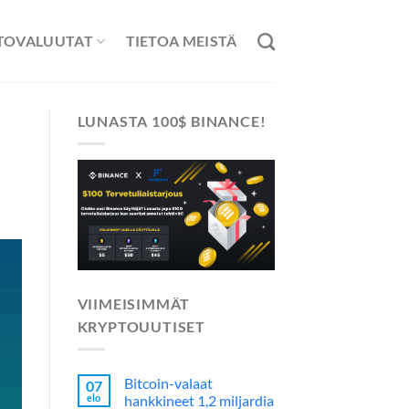
TOVALUUTAT
TIETOA MEISTÄ
LUNASTA 100$ BINANCE!
VIIMEISIMMÄT
KRYPTOUUTISET
Bitcoin-valaat
07
elo
hankkineet 1,2 miljardia