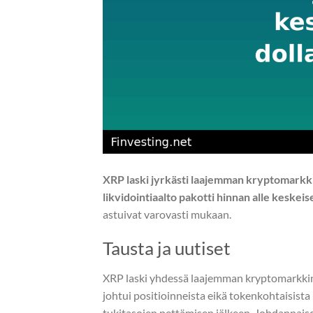
XRP laski jyrkästi laajemman kryptomarkk
likvidointiaalto pakotti hinnan alle keskeis
astuivat varovasti mukaan.
Tausta ja uutiset
XRP laski yhdessä laajemman kryptomarkkino
johtui positioinneista eikä tokenkohtaisista 
tukitasojen pettämisen jälkeen. Johdannaisd