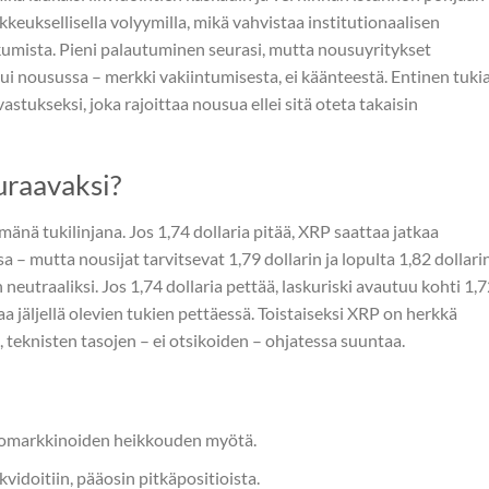
kkeuksellisella volyymilla, mikä vahvistaa institutionaalisen
ukumista. Pieni palautuminen seurasi, mutta nousuyritykset
ipui nousussa – merkki vakiintumisesta, ei käänteestä. Entinen tuki
astukseksi, joka rajoittaa nousua ellei sitä oteta takaisin
uraavaksi?
mänä tukilinjana. Jos 1,74 dollaria pitää, XRP saattaa jatkaa
 – mutta nousijat tarvitsevat 1,79 dollarin ja lopulta 1,82 dollari
utraaliksi. Jos 1,74 dollaria pettää, laskuriski avautuu kohti 1,7
aa jäljellä olevien tukien pettäessä. Toistaiseksi XRP on herkkä
iin, teknisten tasojen – ei otsikoiden – ohjatessa suuntaa.
ptomarkkinoiden heikkouden myötä.
kvidoitiin, pääosin pitkäpositioista.