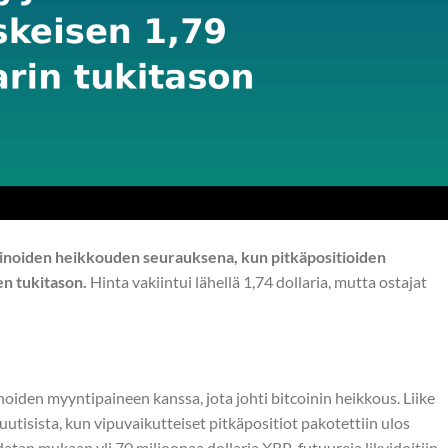
inoiden heikkouden seurauksena, kun pitkäpositioiden
en tukitason.
Hinta vakiintui lähellä 1,74 dollaria, mutta ostajat
iden myyntipaineen kanssa, jota johti bitcoinin heikkous. Liike
uutisista, kun vipuvaikutteiset pitkäpositiot pakotettiin ulos
atan mukaan yli 70 miljoonaa dollaria XRP-futuureja likvidoitiin,