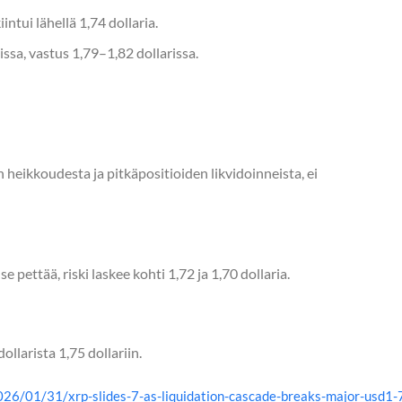
intui lähellä 1,74 dollaria.
rissa, vastus 1,79–1,82 dollarissa.
eikkoudesta ja pitkäpositioiden likvidoinneista, ei
e pettää, riski laskee kohti 1,72 ja 1,70 dollaria.
ollarista 1,75 dollariin.
26/01/31/xrp-slides-7-as-liquidation-cascade-breaks-major-usd1-