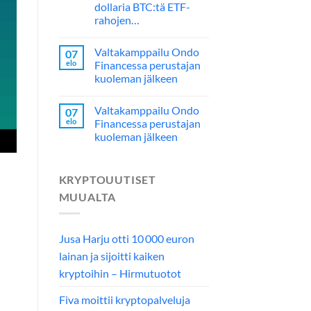
dollaria BTC:tä ETF-
rahojen…
Valtakamppailu Ondo
07
elo
Financessa perustajan
kuoleman jälkeen
Valtakamppailu Ondo
07
elo
Financessa perustajan
kuoleman jälkeen
KRYPTOUUTISET
MUUALTA
Jusa Harju otti 10 000 euron
lainan ja sijoitti kaiken
kryptoihin – Hirmutuotot
Fiva moittii kryptopalveluja