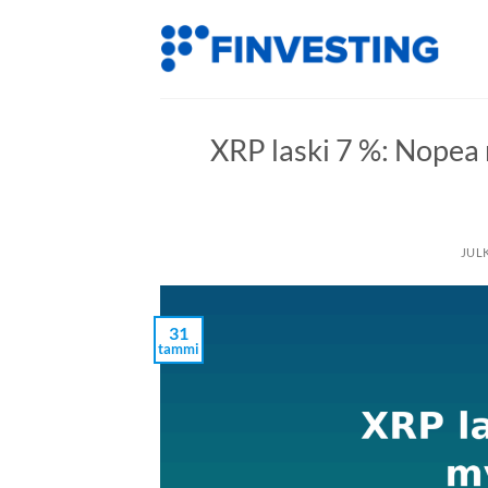
Siirry
sisältöön
XRP laski 7 %: Nopea 
JUL
31
tammi