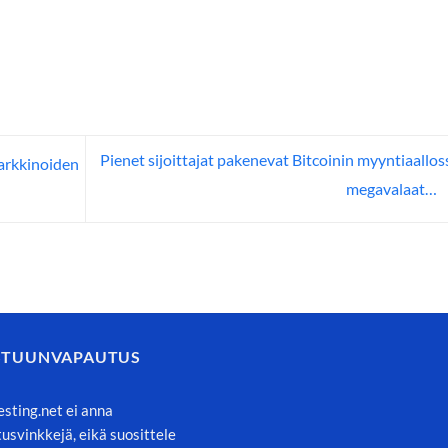
Pienet sijoittajat pakenevat Bitcoinin myyntiaallos
arkkinoiden
megavalaat…
STUUNVAPAUTUS
esting.net ei anna
itusvinkkejä, eikä suosittele