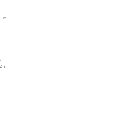
alue
n
2 ja