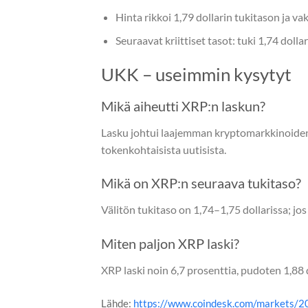
Hinta rikkoi 1,79 dollarin tukitason ja vaki
Seuraavat kriittiset tasot: tuki 1,74 dolla
UKK – useimmin kysytyt
Mikä aiheutti XRP:n laskun?
Lasku johtui laajemman kryptomarkkinoiden h
tokenkohtaisista uutisista.
Mikä on XRP:n seuraava tukitaso?
Välitön tukitaso on 1,74–1,75 dollarissa; jos s
Miten paljon XRP laski?
XRP laski noin 6,7 prosenttia, pudoten 1,88 d
Lähde:
https://www.coindesk.com/markets/20