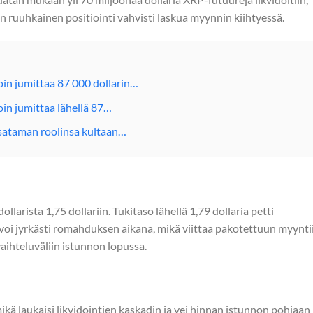
en ruuhkainen positiointi vahvisti laskua myynnin kiihtyessä.
coin jumittaa 87 000 dollarin…
coin jumittaa lähellä 87…
vasataman roolinsa kultaan…
llarista 1,75 dollariin. Tukitaso lähellä 1,79 dollaria petti
i jyrkästi romahduksen aikana, mikä viittaa pakotettuun myyntii
aihteluväliin istunnon lopussa.
 mikä laukaisi likvidointien kaskadin ja vei hinnan istunnon pohjaan