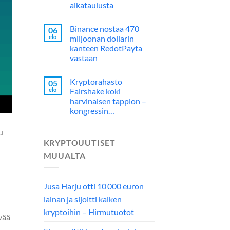
aikataulusta
Binance nostaa 470
06
elo
miljoonan dollarin
kanteen RedotPayta
vastaan
Kryptorahasto
05
elo
Fairshake koki
harvinaisen tappion –
kongressin…
u
KRYPTOUUTISET
MUUALTA
Jusa Harju otti 10 000 euron
lainan ja sijoitti kaiken
kryptoihin – Hirmutuotot
vää