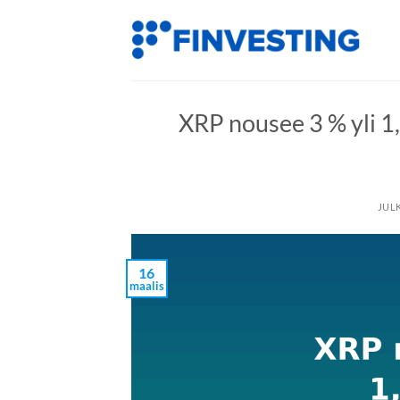
Siirry
sisältöön
XRP nousee 3 % yli 1
JUL
16
maalis