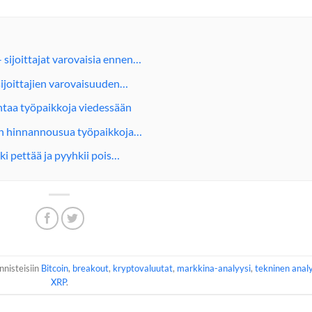
– sijoittajat varovaisia ennen…
 sijoittajien varovaisuuden…
intaa työpaikkoja viedessään
nin hinnannousua työpaikkoja…
ki pettää ja pyyhkii pois…
nnisteisiin
Bitcoin
,
breakout
,
kryptovaluutat
,
markkina-analyysi
,
tekninen anal
XRP
.