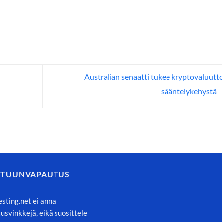
Australian senaatti tukee kryptovaluutt
sääntelykehystä
STUUNVAPAUTUS
esting.net ei anna
itusvinkkejä, eikä suosittele