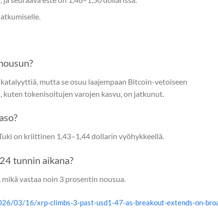
jatkumiselle.
 nousun?
katalyyttiä, mutta se osuu laajempaan Bitcoin-vetoiseen
 kuten tokenisoitujen varojen kasvu, on jatkunut.
aso?
Tuki on kriittinen 1,43–1,44 dollarin vyöhykkeellä.
 24 tunnin aikana?
n, mikä vastaa noin 3 prosentin nousua.
026/03/16/xrp-climbs-3-past-usd1-47-as-breakout-extends-on-bro