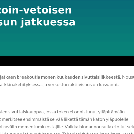
 jatkaen breakoutia monen kuukauden sivuttaisliikkeestä.
Nous
rkkinakehityksessä, ja verkoston aktiivisuus on kasvanut.
sien sivuttaiskauppaa, jossa token ei onnistunut ylläpitämään
ut merkitsee ensimmäistä selvää liikettä tämän katon yläpuolelle
aikavälin momentumin ostajille. Vaikka hinnannousulla ei ollut sel
tiivisuus on jatkunut kasvussa. Tokenisoidut reaalimaailman varat