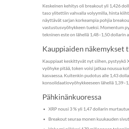
Keskeinen kehitys oli breakout yli 1,426 dol
taso ylitettiin vahvalla volyymilla, hinta kii
näyttävät sarjan korkeampia pohjia breakouti
vastustusvyöhykkeen tueksi. Momentum pysy
tekninen este on lähellä 1,48–1,50 dollarin
Kauppiaiden näkemykset t
Kauppiaat keskittyvät nyt siihen, pystyykö 
vyöhyke pitää, token voisi jatkaa nousua koh
kasvaessa. Kuitenkin pudotus alle 1,43 dolla
konsolidaatiovyöhykkeeseen lähellä 1,39–1,4
Pähkinänkuoressa
XRP nousi 3 % yli 1,47 dollarin murtautue
Breakout seuraa monen kuukauden sivutta
Volyymi piikkasi 170 miljoonaan tokeniin,