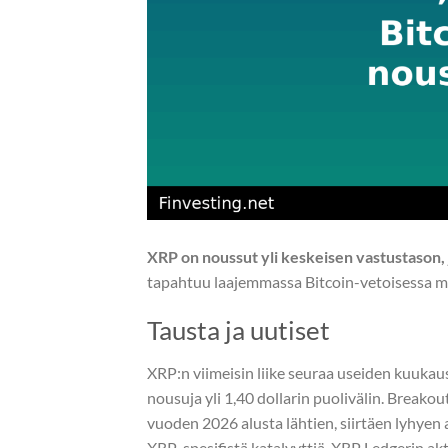
XRP on noussut yli keskeisen vastustason,
tapahtuu laajemmassa Bitcoin-vetoisessa ma
Tausta ja uutiset
XRP:n viimeisin liike seuraa useiden kuukau
nousuja yli 1,40 dollarin puolivälin. Breako
vuoden 2026 alusta lähtien, siirtäen lyhyen 
XRP-spesifistä katalyyttiä, XRP Ledgerin ak