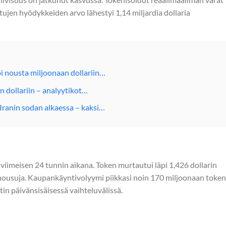
itujen hyödykkeiden arvo lähestyi 1,14 miljardia dollaria
oi nousta miljoonaan dollariin…
n dollariin – analyytikot…
Iranin sodan alkaessa – kaksi…
n viimeisen 24 tunnin aikana. Token murtautui läpi 1,426 dollarin
 nousuja. Kaupankäyntivolyymi piikkasi noin 170 miljoonaan token
tin päivänsisäisessä vaihteluvälissä.