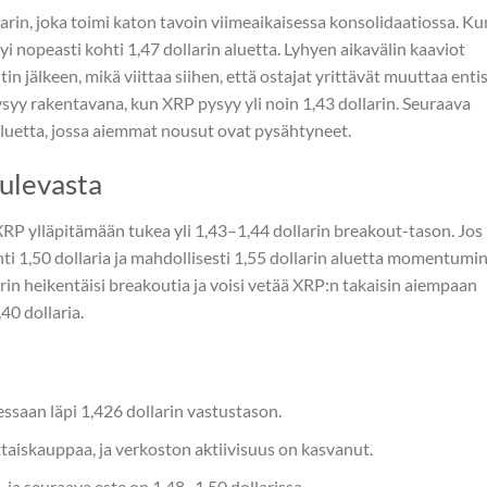
larin, joka toimi katon tavoin viimeaikaisessa konsolidaatiossa. Ku
htyi nopeasti kohti 1,47 dollarin aluetta. Lyhyen aikavälin kaaviot
n jälkeen, mikä viittaa siihen, että ostajat yrittävät muuttaa enti
y rakentavana, kun XRP pysyy yli noin 1,43 dollarin. Seuraava
 aluetta, jossa aiemmat nousut ovat pysähtyneet.
ulevasta
XRP ylläpitämään tukea yli 1,43–1,44 dollarin breakout-tason. Jos
ti 1,50 dollaria ja mahdollisesti 1,55 dollarin aluetta momentumi
rin heikentäisi breakoutia ja voisi vetää XRP:n takaisin aiempaan
0 dollaria.
ssaan läpi 1,426 dollarin vastustason.
iskauppaa, ja verkoston aktiivisuus on kasvanut.
 ja seuraava este on 1,48–1,50 dollarissa.