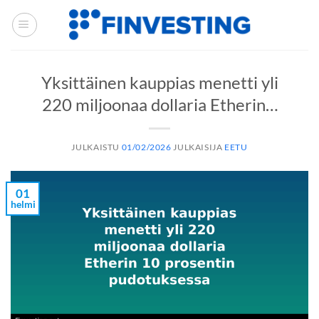
Siirry
sisältöön
Yksittäinen kauppias menetti yli
220 miljoonaa dollaria Etherin…
JULKAISTU
01/02/2026
JULKAISIJA
EETU
01
helmi