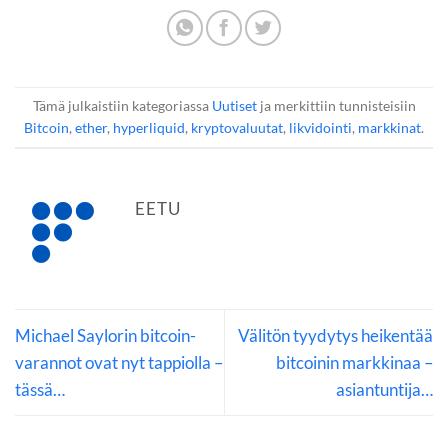
Tämä julkaistiin kategoriassa
Uutiset
ja merkittiin tunnisteisiin
Bitcoin
,
ether
,
hyperliquid
,
kryptovaluutat
,
likvidointi
,
markkinat
.
EETU
Michael Saylorin bitcoin-
Välitön tyydytys heikentää
varannot ovat nyt tappiolla –
bitcoinin markkinaa –
tässä…
asiantuntija…