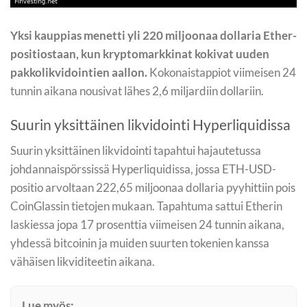
Yksi kauppias menetti yli 220 miljoonaa dollaria Ether-
positiostaan, kun kryptomarkkinat kokivat uuden
pakkolikvidointien aallon.
Kokonaistappiot viimeisen 24
tunnin aikana nousivat lähes 2,6 miljardiin dollariin.
Suurin yksittäinen likvidointi Hyperliquidissa
Suurin yksittäinen likvidointi tapahtui hajautetussa
johdannaispörssissä Hyperliquidissa, jossa ETH-USD-
positio arvoltaan 222,65 miljoonaa dollaria pyyhittiin pois
CoinGlassin tietojen mukaan. Tapahtuma sattui Etherin
laskiessa jopa 17 prosenttia viimeisen 24 tunnin aikana,
yhdessä bitcoinin ja muiden suurten tokenien kanssa
vähäisen likviditeetin aikana.
Lue myös: