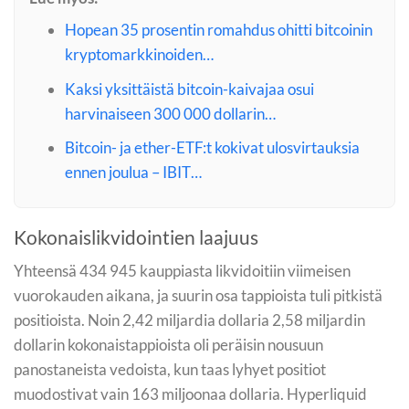
Hopean 35 prosentin romahdus ohitti bitcoinin
kryptomarkkinoiden…
Kaksi yksittäistä bitcoin-kaivajaa osui
harvinaiseen 300 000 dollarin…
Bitcoin- ja ether-ETF:t kokivat ulosvirtauksia
ennen joulua – IBIT…
Kokonaislikvidointien laajuus
Yhteensä 434 945 kauppiasta likvidoitiin viimeisen
vuorokauden aikana, ja suurin osa tappioista tuli pitkistä
positioista. Noin 2,42 miljardia dollaria 2,58 miljardin
dollarin kokonaistappioista oli peräisin nousuun
panostaneista vedoista, kun taas lyhyet positiot
muodostivat vain 163 miljoonaa dollaria. Hyperliquid