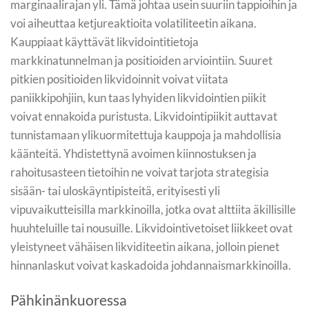
marginaalirajan yli. Tämä johtaa usein suuriin tappioihin ja
voi aiheuttaa ketjureaktioita volatiliteetin aikana.
Kauppiaat käyttävät likvidointitietoja
markkinatunnelman ja positioiden arviointiin. Suuret
pitkien positioiden likvidoinnit voivat viitata
paniikkipohjiin, kun taas lyhyiden likvidointien piikit
voivat ennakoida puristusta. Likvidointipiikit auttavat
tunnistamaan ylikuormitettuja kauppoja ja mahdollisia
käänteitä. Yhdistettynä avoimen kiinnostuksen ja
rahoitusasteen tietoihin ne voivat tarjota strategisia
sisään- tai uloskäyntipisteitä, erityisesti yli
vipuvaikutteisilla markkinoilla, jotka ovat alttiita äkillisille
huuhteluille tai nousuille. Likvidointivetoiset liikkeet ovat
yleistyneet vähäisen likviditeetin aikana, jolloin pienet
hinnanlaskut voivat kaskadoida johdannaismarkkinoilla.
Pähkinänkuoressa