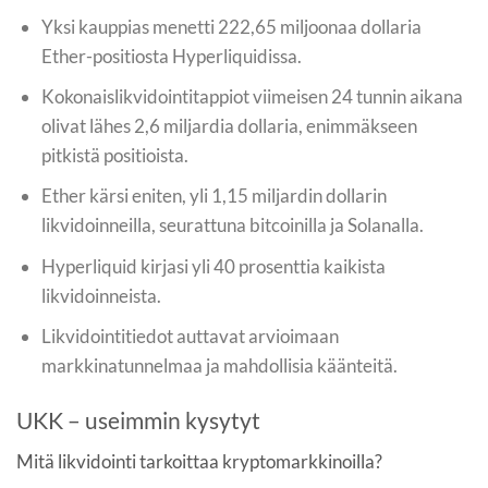
Yksi kauppias menetti 222,65 miljoonaa dollaria
Ether-positiosta Hyperliquidissa.
Kokonaislikvidointitappiot viimeisen 24 tunnin aikana
olivat lähes 2,6 miljardia dollaria, enimmäkseen
pitkistä positioista.
Ether kärsi eniten, yli 1,15 miljardin dollarin
likvidoinneilla, seurattuna bitcoinilla ja Solanalla.
Hyperliquid kirjasi yli 40 prosenttia kaikista
likvidoinneista.
Likvidointitiedot auttavat arvioimaan
markkinatunnelmaa ja mahdollisia käänteitä.
UKK – useimmin kysytyt
Mitä likvidointi tarkoittaa kryptomarkkinoilla?