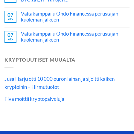
Valtakamppailu Ondo Financessa perustajan
07
kuoleman jälkeen
elo
Valtakamppailu Ondo Financessa perustajan
07
kuoleman jälkeen
elo
KRYPTOUUTISET MUUALTA
Jusa Harju otti 10 000 euron lainan ja sijoitti kaiken
kryptoihin – Hirmutuotot
Fiva moittii kryptopalveluja