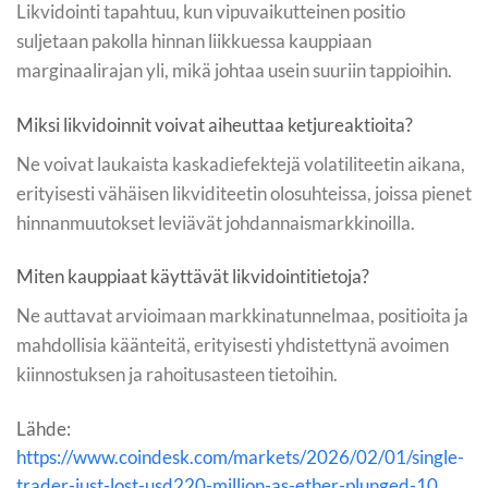
Likvidointi tapahtuu, kun vipuvaikutteinen positio
suljetaan pakolla hinnan liikkuessa kauppiaan
marginaalirajan yli, mikä johtaa usein suuriin tappioihin.
Miksi likvidoinnit voivat aiheuttaa ketjureaktioita?
Ne voivat laukaista kaskadiefektejä volatiliteetin aikana,
erityisesti vähäisen likviditeetin olosuhteissa, joissa pienet
hinnanmuutokset leviävät johdannaismarkkinoilla.
Miten kauppiaat käyttävät likvidointitietoja?
Ne auttavat arvioimaan markkinatunnelmaa, positioita ja
mahdollisia käänteitä, erityisesti yhdistettynä avoimen
kiinnostuksen ja rahoitusasteen tietoihin.
Lähde:
https://www.coindesk.com/markets/2026/02/01/single-
trader-just-lost-usd220-million-as-ether-plunged-10