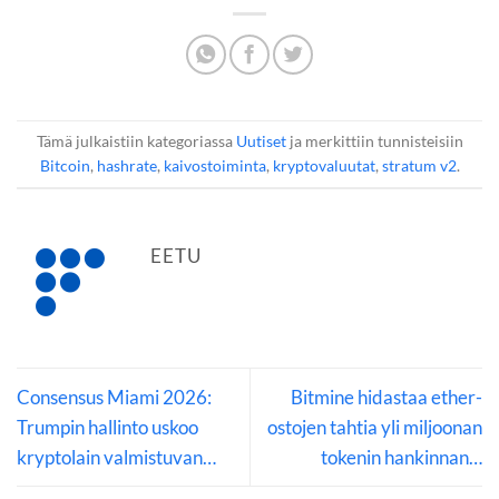
Tämä julkaistiin kategoriassa
Uutiset
ja merkittiin tunnisteisiin
Bitcoin
,
hashrate
,
kaivostoiminta
,
kryptovaluutat
,
stratum v2
.
EETU
Consensus Miami 2026:
Bitmine hidastaa ether-
Trumpin hallinto uskoo
ostojen tahtia yli miljoonan
kryptolain valmistuvan…
tokenin hankinnan…