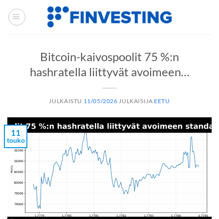
Siirry
sisältöön
Bitcoin-kaivospoolit 75 %:n
hashratella liittyvät avoimeen…
JULKAISTU
11/05/2026
JULKAISIJA
EETU
11
touko