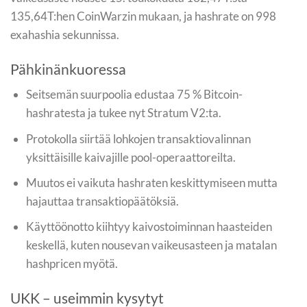
135,64T:hen CoinWarzin mukaan, ja hashrate on 998
exahashia sekunnissa.
Pähkinänkuoressa
Seitsemän suurpoolia edustaa 75 % Bitcoin-
hashratesta ja tukee nyt Stratum V2:ta.
Protokolla siirtää lohkojen transaktiovalinnan
yksittäisille kaivajille pool-operaattoreilta.
Muutos ei vaikuta hashraten keskittymiseen mutta
hajauttaa transaktiopäätöksiä.
Käyttöönotto kiihtyy kaivostoiminnan haasteiden
keskellä, kuten nousevan vaikeusasteen ja matalan
hashpricen myötä.
UKK – useimmin kysytyt