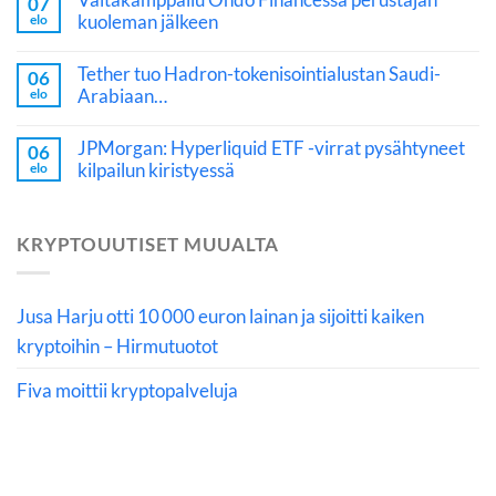
07
kuoleman jälkeen
elo
Tether tuo Hadron-tokenisointialustan Saudi-
06
Arabiaan…
elo
JPMorgan: Hyperliquid ETF -virrat pysähtyneet
06
kilpailun kiristyessä
elo
KRYPTOUUTISET MUUALTA
Jusa Harju otti 10 000 euron lainan ja sijoitti kaiken
kryptoihin – Hirmutuotot
Fiva moittii kryptopalveluja