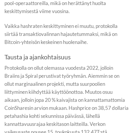
pool-operaattoreilla, mikä on herättänyt huolta
keskittymisestä viime vuosina.
Vaikka hashraten keskittyminen ei muutu, protokolla
siirtää transaktiovalinnan hajautetummaksi, mikä on
Bitcoin-yhteisön keskeinen huolenaihe.
Tausta ja ajankohtaisuus
Protokolla on ollut olemassa vuodesta 2022, jolloin
Braiins ja Spiral perustivat työryhmän. Aiemmin se on
ollut marginaalinen projekti, mutta suurpoolien
liittyminen kiihdyttää käyttöönottoa. Muutos osuu
aikaan, jolloin jopa 20 % kaivajista on kannattamattomia
CoinSharesin arvion mukaan. Hashprice on 38,57 dollaria
petahashia kohti sekunnissa päivässä, lähellä
kannattavuusrajaa keskitason laitteilla. Verkon
vaikeusaste nousee 15. toukokuuta 132,47T:stä