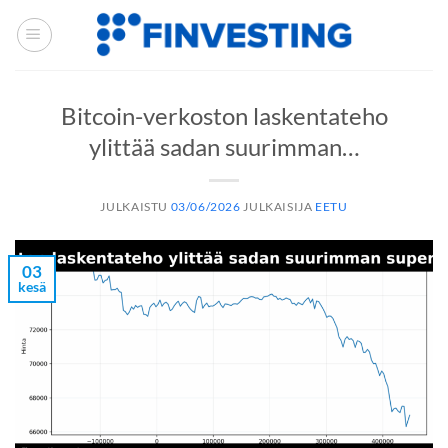
Siirry
sisältöön
Bitcoin-verkoston laskentateho
ylittää sadan suurimman…
JULKAISTU
03/06/2026
JULKAISIJA
EETU
03
kesä