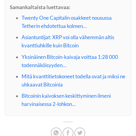
Samankaltaista luettavaa:
Twenty One Capitalin osakkeet nousussa
Tetherin ehdotettua kolmen…
Asiantuntijat: XRP voi olla vähemmän altis
kvanttiuhkille kuin Bitcoin
Yksinäinen Bitcoin-kaivaja voittaa 1:28 000
todennäköisyyden…
Mitä kvanttitietokoneet todella ovat ja miksi ne
uhkaavat Bitcoinia
Bitcoinin kaivoksen keskittyminen ilmeni
harvinaisessa 2-lohkon…