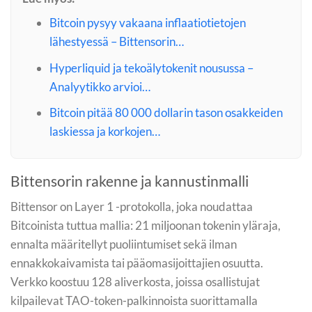
Bitcoin pysyy vakaana inflaatiotietojen
lähestyessä – Bittensorin…
Hyperliquid ja tekoälytokenit nousussa –
Analyytikko arvioi…
Bitcoin pitää 80 000 dollarin tason osakkeiden
laskiessa ja korkojen…
Bittensorin rakenne ja kannustinmalli
Bittensor on Layer 1 -protokolla, joka noudattaa
Bitcoinista tuttua mallia: 21 miljoonan tokenin yläraja,
ennalta määritellyt puoliintumiset sekä ilman
ennakkokaivamista tai pääomasijoittajien osuutta.
Verkko koostuu 128 aliverkosta, joissa osallistujat
kilpailevat TAO-token-palkinnoista suorittamalla