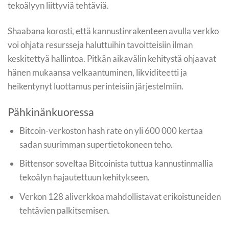
tekoälyyn liittyviä tehtäviä.
Shaabana korosti, että kannustinrakenteen avulla verkko
voi ohjata resursseja haluttuihin tavoitteisiin ilman
keskitettyä hallintoa. Pitkän aikavälin kehitystä ohjaavat
hänen mukaansa velkaantuminen, likviditeetti ja
heikentynyt luottamus perinteisiin järjestelmiin.
Pähkinänkuoressa
Bitcoin-verkoston hash rate on yli 600 000 kertaa
sadan suurimman supertietokoneen teho.
Bittensor soveltaa Bitcoinista tuttua kannustinmallia
tekoälyn hajautettuun kehitykseen.
Verkon 128 aliverkkoa mahdollistavat erikoistuneiden
tehtävien palkitsemisen.