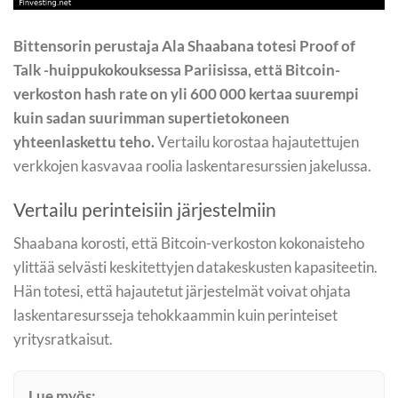
Bittensorin perustaja Ala Shaabana totesi Proof of
Talk -huippukokouksessa Pariisissa, että Bitcoin-
verkoston hash rate on yli 600 000 kertaa suurempi
kuin sadan suurimman supertietokoneen
yhteenlaskettu teho.
Vertailu korostaa hajautettujen
verkkojen kasvavaa roolia laskentaresurssien jakelussa.
Vertailu perinteisiin järjestelmiin
Shaabana korosti, että Bitcoin-verkoston kokonaisteho
ylittää selvästi keskitettyjen datakeskusten kapasiteetin.
Hän totesi, että hajautetut järjestelmät voivat ohjata
laskentaresursseja tehokkaammin kuin perinteiset
yritysratkaisut.
Lue myös: