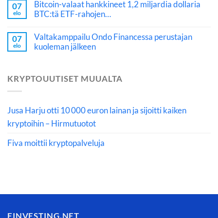
Bitcoin-valaat hankkineet 1,2 miljardia dollaria
07
BTC:tä ETF-rahojen…
elo
Valtakamppailu Ondo Financessa perustajan
07
kuoleman jälkeen
elo
KRYPTOUUTISET MUUALTA
Jusa Harju otti 10 000 euron lainan ja sijoitti kaiken
kryptoihin – Hirmutuotot
Fiva moittii kryptopalveluja
FINVESTING.NET