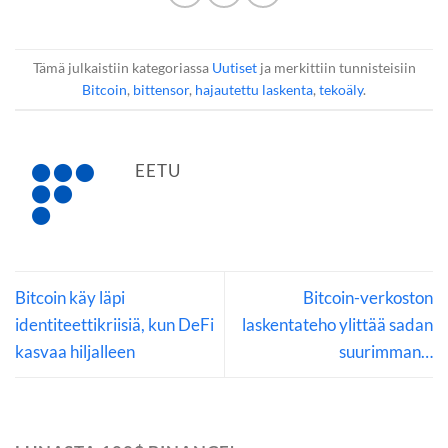
Tämä julkaistiin kategoriassa
Uutiset
ja merkittiin tunnisteisiin
Bitcoin
,
bittensor
,
hajautettu laskenta
,
tekoäly
.
EETU
Bitcoin käy läpi
Bitcoin-verkoston
identiteettikriisiä, kun DeFi
laskentateho ylittää sadan
kasvaa hiljalleen
suurimman…