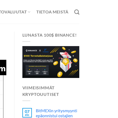
TOVALUUTAT
TIETOA MEISTÄ
LUNASTA 100$ BINANCE!
VIIMEISIMMÄT
KRYPTOUUTISET
BitMEXin yritysmyynti
07
elo
epäonnistui ostajien