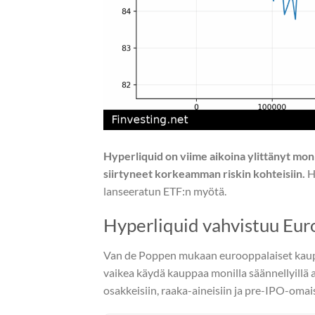
Hyperliquid on viime aikoina ylittänyt mon
siirtyneet korkeamman riskin kohteisiin.
H
lanseeratun ETF:n myötä.
Hyperliquid vahvistuu Eur
Van de Poppen mukaan eurooppalaiset kauppi
vaikea käydä kauppaa monilla säännellyillä 
osakkeisiin, raaka-aineisiin ja pre-IPO-oma