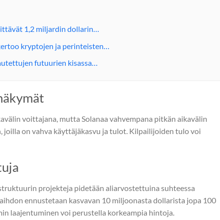
ittävät 1,2 miljardin dollarin…
rtoo kryptojen ja perinteisten…
autettujen futuurien kisassa…
 näkymät
kavälin voittajana, mutta Solanaa vahvempana pitkän aikavälin
, joilla on vahva käyttäjäkasvu ja tulot. Kilpailijoiden tulo voi
tuja
astruktuurin projekteja pidetään aliarvostettuina suhteessa
evaihdon ennustetaan kasvavan 10 miljoonasta dollarista jopa 100
min laajentuminen voi perustella korkeampia hintoja.