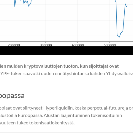
ien muiden kryptovaluuttojen tuoton, kun sijoittajat ovat
YPE-token saavutti uuden ennätyshintansa kahden Yhdysvallois
oopassa
aat ovat siirtyneet Hyperliquidiin, koska perpetual-futuureja o
alustoilla Euroopassa. Alustan laajentuminen tokenisoituihin
isuuteen tukee tokenisaatiokehitystä.