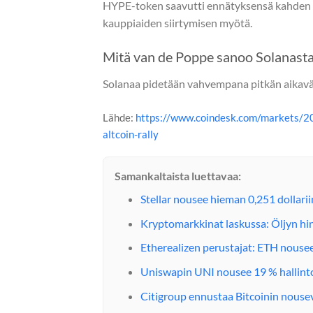
HYPE-token saavutti ennätyksensä kahden Y
kauppiaiden siirtymisen myötä.
Mitä van de Poppe sanoo Solanast
Solanaa pidetään vahvempana pitkän aikaväl
Lähde:
https://www.coindesk.com/markets/20
altcoin-rally
Samankaltaista luettavaa:
Stellar nousee hieman 0,251 dollari
Kryptomarkkinat laskussa: Öljyn h
Etherealizen perustajat: ETH nouse
Uniswapin UNI nousee 19 % hallint
Citigroup ennustaa Bitcoinin nouse