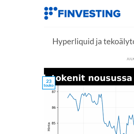
Siirry
sisältöön
Hyperliquid ja tekoäly
JUL
23
touko