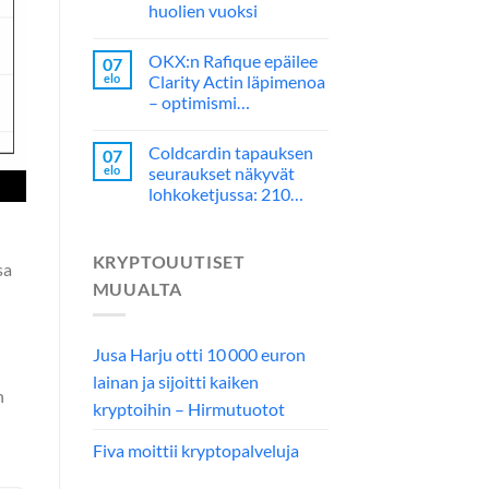
huolien vuoksi
OKX:n Rafique epäilee
07
elo
Clarity Actin läpimenoa
– optimismi…
Coldcardin tapauksen
07
elo
seuraukset näkyvät
lohkoketjussa: 210…
KRYPTOUUTISET
sa
MUUALTA
Jusa Harju otti 10 000 euron
lainan ja sijoitti kaiken
n
kryptoihin – Hirmutuotot
Fiva moittii kryptopalveluja