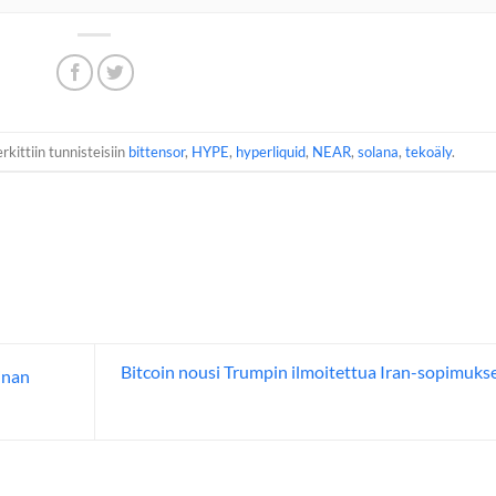
rkittiin tunnisteisiin
bittensor
,
HYPE
,
hyperliquid
,
NEAR
,
solana
,
tekoäly
.
Bitcoin nousi Trumpin ilmoitettua Iran-sopimuks
inan