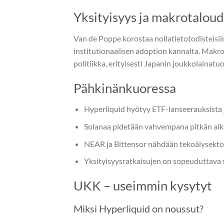
Yksityisyys ja makrotaloud
Van de Poppe korostaa nollatietotodisteisiin
institutionaalisen adoption kannalta. Makr
politiikka, erityisesti Japanin joukkolainatuo
Pähkinänkuoressa
Hyperliquid hyötyy ETF-lanseerauksista 
Solanaa pidetään vahvempana pitkän aika
NEAR ja Bittensor nähdään tekoälysektor
Yksityisyysratkaisujen on sopeuduttava s
UKK – useimmin kysytyt
Miksi Hyperliquid on noussut?