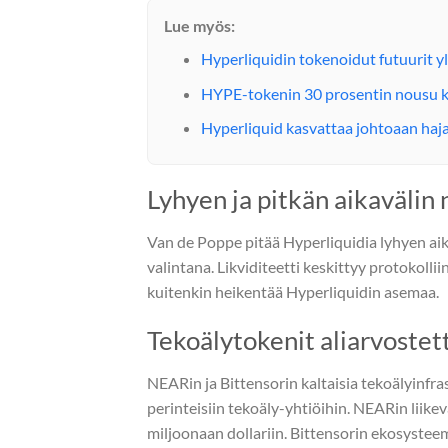
Lue myös:
Hyperliquidin tokenoidut futuurit yl
HYPE-tokenin 30 prosentin nousu ke
Hyperliquid kasvattaa johtoaan haj
Lyhyen ja pitkän aikavälin
Van de Poppe pitää Hyperliquidia lyhyen ai
valintana. Likviditeetti keskittyy protokolliin
kuitenkin heikentää Hyperliquidin asemaa.
Tekoälytokenit aliarvostet
NEARin ja Bittensorin kaltaisia tekoälyinfr
perinteisiin tekoäly-yhtiöihin. NEARin liik
miljoonaan dollariin. Bittensorin ekosystee