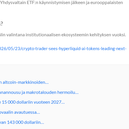
hdysvaltain ETF:n käynnistymisen jälkeen ja eurooppalaisten
a?
in valintana institutionaalisen ekosysteemin kehityksen vuoksi.
26/05/23/crypto-trader-sees-hyperliquid-ai-tokens-leading-next-
in altcoin-markkinoiden…
innannousu ja makrotalouden hermoilu…
e 15 000 dollariin vuoteen 2027…
ovaalin avautuessa…
van 143 000 dollariin…