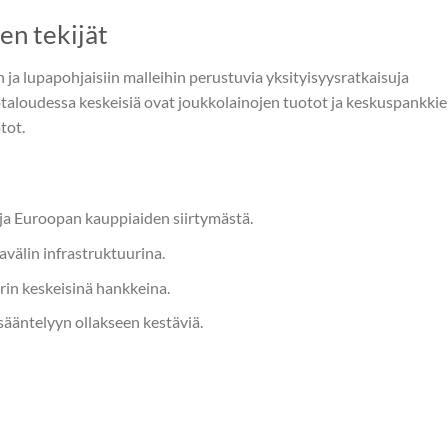
en tekijät
 ja lupapohjaisiin malleihin perustuvia yksityisyysratkaisuja
otaloudessa keskeisiä ovat joukkolainojen tuotot ja keskuspankki
tot.
ja Euroopan kauppiaiden siirtymästä.
välin infrastruktuurina.
in keskeisinä hankkeina.
ääntelyyn ollakseen kestäviä.