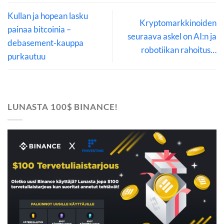
Kullan ja hopean lasku
Kryptomarkkinoiden
painaa bitcoinia –
seuraava askel on AI:n ja
debasement-kauppa
robotiikan rahoitus…
purkautuu
LUNASTA 100$ BINANCE!