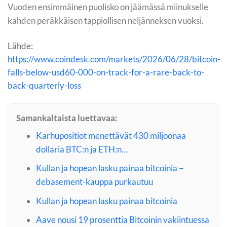
Vuoden ensimmäinen puolisko on jäämässä miinukselle
kahden peräkkäisen tappiollisen neljänneksen vuoksi.
Lähde:
https://www.coindesk.com/markets/2026/06/28/bitcoin-
falls-below-usd60-000-on-track-for-a-rare-back-to-
back-quarterly-loss
Samankaltaista luettavaa:
Karhupositiot menettävät 430 miljoonaa
dollaria BTC:n ja ETH:n…
Kullan ja hopean lasku painaa bitcoinia –
debasement-kauppa purkautuu
Kullan ja hopean lasku painaa bitcoinia
Aave nousi 19 prosenttia Bitcoinin vakiintuessa