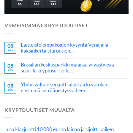
VIIMEISIMMÄT KRYPTOUUTISET
Laitteistolompakoiden kysyntä Venäjällä
08
kaksinkertaistui uusien…
elo
Brasilian keskuspankki määrää viivästyksiä
08
suurille kryptosiirroille…
elo
Yhdysvaltain senaatti aloittaa kryptolain
08
ensimmäisen äänestysvaiheen…
elo
KRYPTOUUTISET MUUALTA
Jusa Harju otti 10 000 euron lainan ja sijoitti kaiken