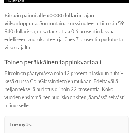
Bitcoin painui alle 60 000 dollarin rajan
viikonloppuna.
Sunnuntaina kurssi noteerattiin noin 59
940 dollarissa, mikä tarkoittaa 0,6 prosentin laskua
edelliseen vuorokauteen ja lähes 7 prosentin pudotusta
viikon ajalta.
Toinen peräkkäinen tappiokvartaali
Bitcoin on päätymässä noin 12 prosentin laskuun huhti–
kesäkuussa CoinGlassin tietojen mukaan. Edeltävällä
neljänneksellä pudotus oli noin 22 prosenttia. Koko
vuoden ensimmäinen puolisko on siten jäämässä selvästi
miinukselle.
Lue myös: