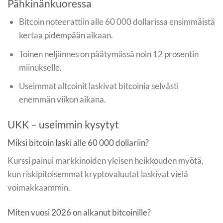
Pähkinänkuoressa
Bitcoin noteerattiin alle 60 000 dollarissa ensimmäistä
kertaa pidempään aikaan.
Toinen neljännes on päätymässä noin 12 prosentin
miinukselle.
Useimmat altcoinit laskivat bitcoinia selvästi
enemmän viikon aikana.
UKK – useimmin kysytyt
Miksi bitcoin laski alle 60 000 dollariin?
Kurssi painui markkinoiden yleisen heikkouden myötä,
kun riskipitoisemmat kryptovaluutat laskivat vielä
voimakkaammin.
Miten vuosi 2026 on alkanut bitcoinille?