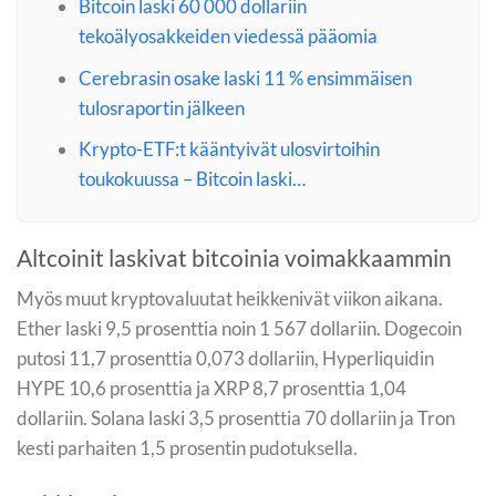
Bitcoin laski 60 000 dollariin
tekoälyosakkeiden viedessä pääomia
Cerebrasin osake laski 11 % ensimmäisen
tulosraportin jälkeen
Krypto-ETF:t kääntyivät ulosvirtoihin
toukokuussa – Bitcoin laski…
Altcoinit laskivat bitcoinia voimakkaammin
Myös muut kryptovaluutat heikkenivät viikon aikana.
Ether laski 9,5 prosenttia noin 1 567 dollariin. Dogecoin
putosi 11,7 prosenttia 0,073 dollariin, Hyperliquidin
HYPE 10,6 prosenttia ja XRP 8,7 prosenttia 1,04
dollariin. Solana laski 3,5 prosenttia 70 dollariin ja Tron
kesti parhaiten 1,5 prosentin pudotuksella.