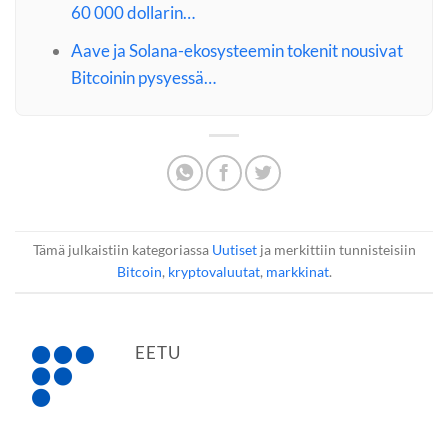
60 000 dollarin…
Aave ja Solana-ekosysteemin tokenit nousivat
Bitcoinin pysyessä…
Tämä julkaistiin kategoriassa
Uutiset
ja merkittiin tunnisteisiin
Bitcoin
,
kryptovaluutat
,
markkinat
.
EETU