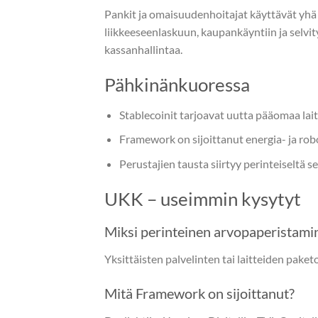
Pankit ja omaisuudenhoitajat käyttävät yh
liikkeeseenlaskuun, kaupankäyntiin ja selvity
kassanhallintaa.
Pähkinänkuoressa
Stablecoinit tarjoavat uutta pääomaa lai
Framework on sijoittanut energia- ja robo
Perustajien tausta siirtyy perinteiseltä s
UKK – useimmin kysytyt
Miksi perinteinen arvopaperistaminen
Yksittäisten palvelinten tai laitteiden paketo
Mitä Framework on sijoittanut?