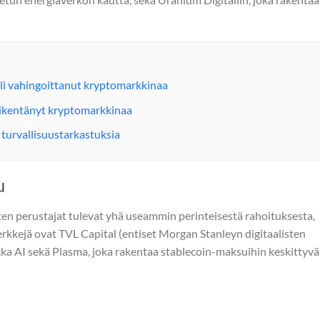
lli vahingoittanut kryptomarkkinaa
heikentänyt kryptomarkkinaa
turvallisuustarkastuksia
u
n perustajat tulevat yhä useammin perinteisestä rahoituksesta,
erkkejä ovat TVL Capital (entiset Morgan Stanleyn digitaalisten
ecka AI sekä Plasma, joka rakentaa stablecoin-maksuihin keskittyv