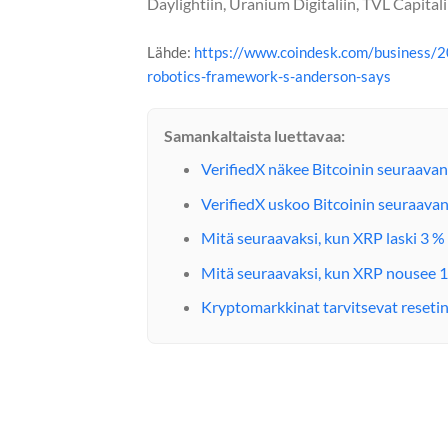
Daylightiin, Uranium Digitaliin, TVL Capital
Lähde:
https://www.coindesk.com/business/202
robotics-framework-s-anderson-says
Samankaltaista luettavaa:
VerifiedX näkee Bitcoinin seuraava
VerifiedX uskoo Bitcoinin seuraava
Mitä seuraavaksi, kun XRP laski 3 %
Mitä seuraavaksi, kun XRP nousee 1,
Kryptomarkkinat tarvitsevat reseti