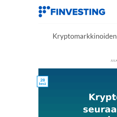
Siirry
sisältöön
Kryptomarkkinoiden s
JUL
28
kesä