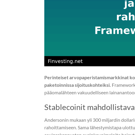
Perinteiset arvopaperistamismarkkinat koht
paketoinnissa sijoituskohteiksi.
Framework V
pääomalähteen vakuudelliseen lainanantoo
Stablecoinit mahdollistava
Andersonin mukaan yli 300 miljardin dollari
rahoittamiseen. Sama lähestymistapa ulottuu
asuinrakennusten aurinkovoimaloita hajaute