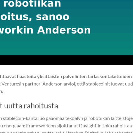
aavat haasteita yksittäisten palvelinten tai laskentalaitteiden
enturesin partneri Anderson arvioi, että stablecoinit luovat uu
n.
t uutta rahoitusta
n stablecoin-kanta luo pääomaa tekoälyn ja robotiikan laitteistoj
 energiaan: Framework on sijoittanut Daylightiin, joka rahoittaa
tun energiaverkon kautta, sekä Uranium Digitaliin, joka rakentaa