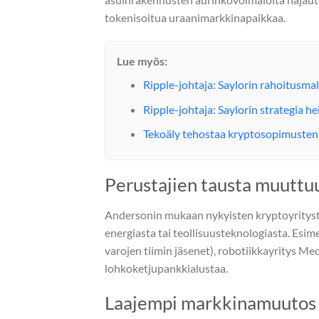
tokenisoitua uraanimarkkinapaikkaa.
Lue myös:
Ripple-johtaja: Saylorin rahoitusma
Ripple-johtaja: Saylorin strategia 
Tekoäly tehostaa kryptosopimusten 
Perustajien tausta muuttu
Andersonin mukaan nykyisten kryptoyrityste
energiasta tai teollisuusteknologiasta. Esim
varojen tiimin jäsenet), robotiikkayritys M
lohkoketjupankkialustaa.
Laajempi markkinamuutos