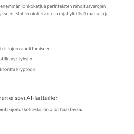
ä enemmän lohkoketjua perinteisten rahoitusvarojen
kseen. Stablecoinit ovat osa rajat ylittäviä maksuja ja
tteistojen rahoittamiseen
tiikkayrityksiin
ektorilta kryptoon
 ei sovi AI-laitteille?
inti sijoituskohteiksi on ollut haastavaa.