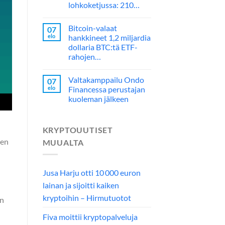
lohkoketjussa: 210…
Bitcoin-valaat
07
elo
hankkineet 1,2 miljardia
dollaria BTC:tä ETF-
rahojen…
Valtakamppailu Ondo
07
elo
Financessa perustajan
kuoleman jälkeen
KRYPTOUUTISET
den
MUUALTA
Jusa Harju otti 10 000 euron
lainan ja sijoitti kaiken
kryptoihin – Hirmutuotot
en
Fiva moittii kryptopalveluja