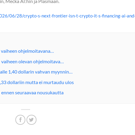
iin, Mecka AI:hin ja Plasmaan.
6/06/28/crypto-s-next-frontier-isn-t-crypto-it-s-financing-ai-and
n vaiheen ohjelmoitavana…
n vaiheen olevan ohjelmoitava…
 alle 1,40 dollarin vahvan myynnin…
33 dollariin mutta ei murtaudu ulos
n ennen seuraavaa nousukautta