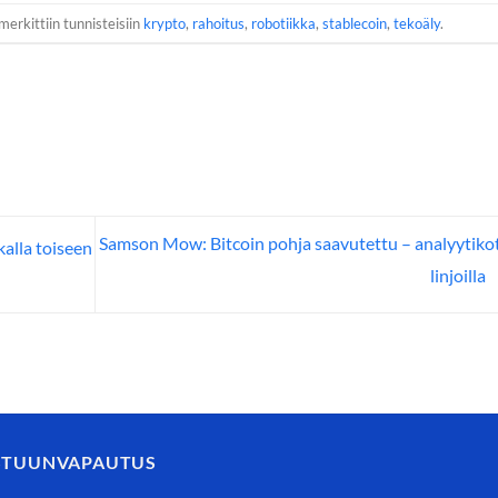
merkittiin tunnisteisiin
krypto
,
rahoitus
,
robotiikka
,
stablecoin
,
tekoäly
.
Samson Mow: Bitcoin pohja saavutettu – analyytikot
kalla toiseen
linjoilla
STUUNVAPAUTUS