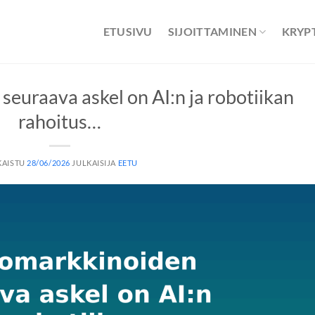
ETUSIVU
SIJOITTAMINEN
KRYP
euraava askel on AI:n ja robotiikan
rahoitus…
KAISTU
28/06/2026
JULKAISIJA
EETU