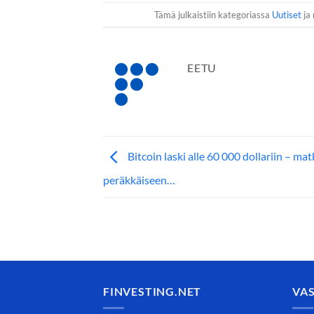
Tämä julkaistiin kategoriassa
Uutiset
ja 
EETU
Bitcoin laski alle 60 000 dollariin – mat
peräkkäiseen…
FINVESTING.NET
VA