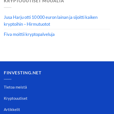
KRYPTOUUTISET MUUALTA
Jusa Harju otti 10 000 euron lainan ja sijoitti kaiken
kryptoihin – Hirmutuotot
Fiva moittii kryptopalveluja
FINVESTING.NET
Tietoa meistä
Kryptouutiset
Artikkelit