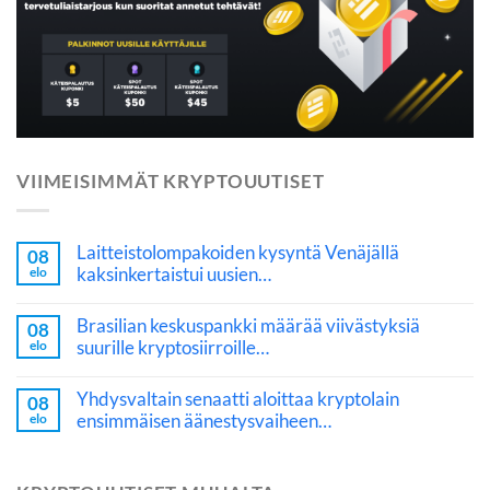
VIIMEISIMMÄT KRYPTOUUTISET
Laitteistolompakoiden kysyntä Venäjällä
08
kaksinkertaistui uusien…
elo
Brasilian keskuspankki määrää viivästyksiä
08
suurille kryptosiirroille…
elo
Yhdysvaltain senaatti aloittaa kryptolain
08
ensimmäisen äänestysvaiheen…
elo