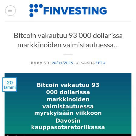
Siirry
sisältöön
Bitcoin vakautuu 93 000 dollarissa
markkinoiden valmistautuessa…
JULKAISTU
20/01/2026
JULKAISIJA
EETU
20
tammi