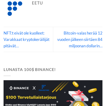
EETU
NFT:t eivät ole kuolleet:
Bitcoin-valas herää 12
Varakkaat kryptokeräilijät
vuoden jälkeen siirtäen 84
pitävät…
miljoonan dollarin…
LUNASTA 100$ BINANCE!