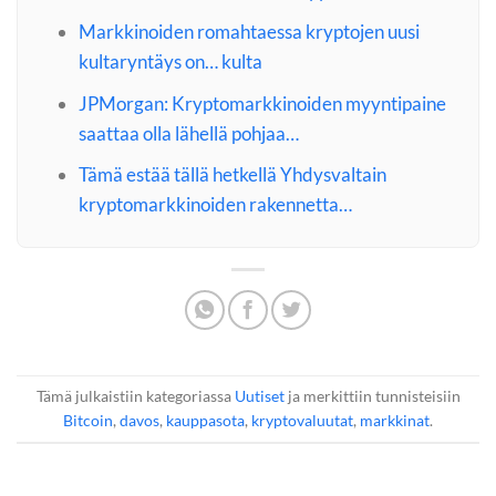
Markkinoiden romahtaessa kryptojen uusi
kultaryntäys on… kulta
JPMorgan: Kryptomarkkinoiden myyntipaine
saattaa olla lähellä pohjaa…
Tämä estää tällä hetkellä Yhdysvaltain
kryptomarkkinoiden rakennetta…
Tämä julkaistiin kategoriassa
Uutiset
ja merkittiin tunnisteisiin
Bitcoin
,
davos
,
kauppasota
,
kryptovaluutat
,
markkinat
.