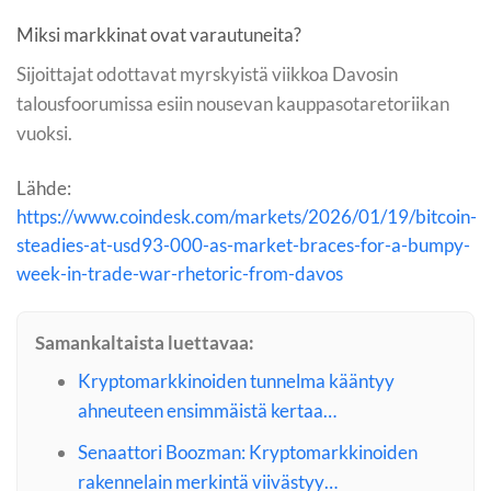
Miksi markkinat ovat varautuneita?
Sijoittajat odottavat myrskyistä viikkoa Davosin
talousfoorumissa esiin nousevan kauppasotaretoriikan
vuoksi.
Lähde:
https://www.coindesk.com/markets/2026/01/19/bitcoin-
steadies-at-usd93-000-as-market-braces-for-a-bumpy-
week-in-trade-war-rhetoric-from-davos
Samankaltaista luettavaa:
Kryptomarkkinoiden tunnelma kääntyy
ahneuteen ensimmäistä kertaa…
Senaattori Boozman: Kryptomarkkinoiden
rakennelain merkintä viivästyy…