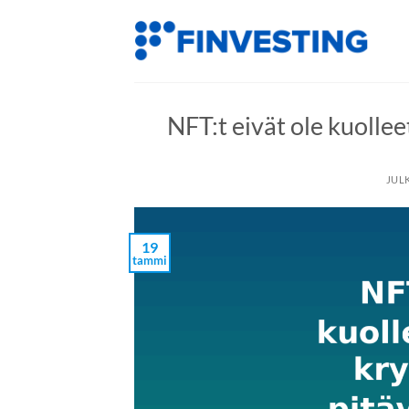
Siirry
sisältöön
NFT:t eivät ole kuollee
JUL
19
tammi