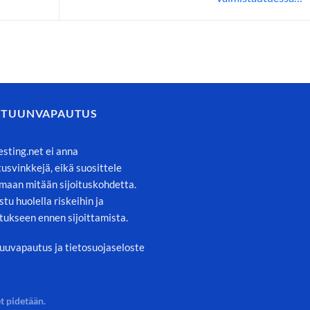
STUUNVAPAUTUS
esting.net ei anna
itusvinkkejä, eikä suosittele
maan mitään sijoituskohdetta.
stu huolella riskeihin ja
tukseen ennen sijoittamista.
uuvapautus ja tietosuojaseloste
t pidetään.