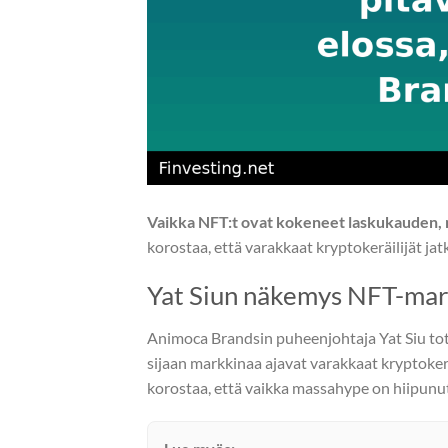
Vaikka NFT:t ovat kokeneet laskukauden, 
korostaa, että varakkaat kryptokeräilijät ja
Yat Siun näkemys NFT-mar
Animoca Brandsin puheenjohtaja Yat Siu tote
sijaan markkinaa ajavat varakkaat kryptokeräil
korostaa, että vaikka massahype on hiipunut