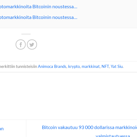
ptomarkkinoita Bitcoinin noustessa…
ptomarkkinoita Bitcoinin noustessa…
erkittiin tunnisteisiin
Animoca Brands
,
krypto
,
markkinat
,
NFT
,
Yat Siu
.
Bitcoin vakautuu 93 000 dollarissa markkino
an
valmistautuessa…