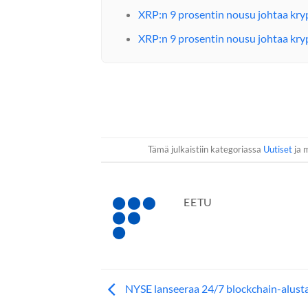
XRP:n 9 prosentin nousu johtaa kry
XRP:n 9 prosentin nousu johtaa kry
Tämä julkaistiin kategoriassa
Uutiset
ja m
EETU
NYSE lanseeraa 24/7 blockchain-alust