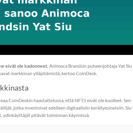
ne eivät ole kadonneet.
Animoca Brandsin puheenjohtaja Yat Siu
tkavat markkinan ylläpitämistä, kertoo CoinDesk.
kkinasta
aa CoinDeskin haastattelussa, että NFT:t eivät ole kuolleet. Sen
ijät, jotka investoivat edelleen digitaalisiin keräilyesineisiin. Siu
, ydinkäyttäjät pitävät toiminnan käynnissä.