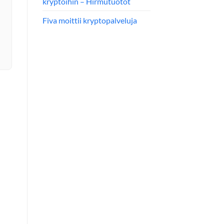
kryptoihin – Hirmutuotot
Fiva moittii kryptopalveluja