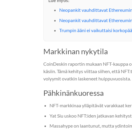
Lue myös:
Neopankit vauhdittavat Ethereumi
Neopankit vauhdittavat Ethereumi
Trumpin ääni ei vaikuttaisi korkopä
Markkinan nykytila
CoinDeskin raportin mukaan NFT-kauppa on s
käsiin. Tämä kehitys viittaa siihen, että NF
volyymit ovatkin laskeneet huippuvuosista.
Pähkinänkuoressa
NFT-markkinaa ylläpitävät varakkaat keräi
Yat Siu uskoo NFT:iden jatkavan kehityst
Massahype on laantunut, mutta ydintoim