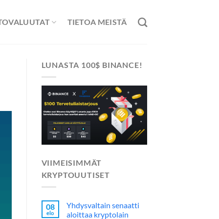
TOVALUUTAT
TIETOA MEISTÄ
LUNASTA 100$ BINANCE!
VIIMEISIMMÄT
KRYPTOUUTISET
Yhdysvaltain senaatti
08
elo
aloittaa kryptolain