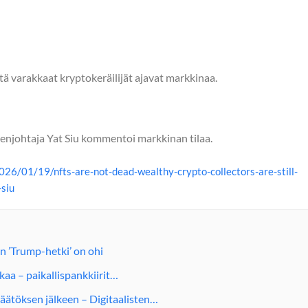
että varakkaat kryptokeräilijät ajavat markkinaa.
enjohtaja Yat Siu kommentoi markkinan tilaa.
26/01/19/nfts-are-not-dead-wealthy-crypto-collectors-are-still-
siu
n ’Trump-hetki’ on ohi
aa – paikallispankkiirit…
ätöksen jälkeen – Digitaalisten…