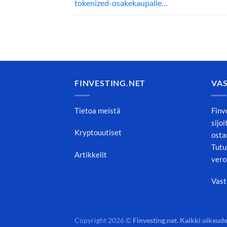
tokenized-osakekaupalle…
FINVESTING.NET
VA
Tietoa meistä
Finv
sijo
Kryptouutiset
osta
Tutu
Artikkelit
vero
Vast
Copyright 2026 ©
Finvesting.net. Kaikki oikeude