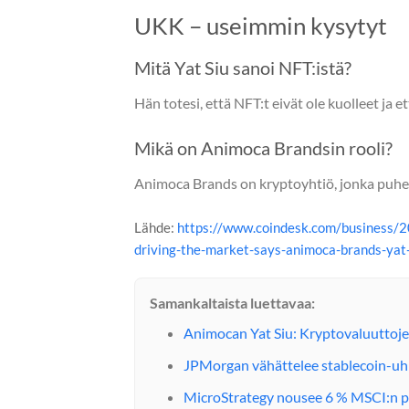
UKK – useimmin kysytyt
Mitä Yat Siu sanoi NFT:istä?
Hän totesi, että NFT:t eivät ole kuolleet ja 
Mikä on Animoca Brandsin rooli?
Animoca Brands on kryptoyhtiö, jonka puhe
Lähde:
https://www.coindesk.com/business/20
driving-the-market-says-animoca-brands-yat-
Samankaltaista luettavaa:
Animocan Yat Siu: Kryptovaluuttoje
JPMorgan vähättelee stablecoin-uhk
MicroStrategy nousee 6 % MSCI:n pä