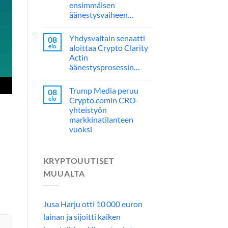
ensimmäisen
äänestysvaiheen…
Yhdysvaltain senaatti
08
elo
aloittaa Crypto Clarity
Actin
äänestysprosessin…
Trump Media peruu
08
elo
Crypto.comin CRO-
yhteistyön
markkinatilanteen
vuoksi
KRYPTOUUTISET
MUUALTA
Jusa Harju otti 10 000 euron
lainan ja sijoitti kaiken