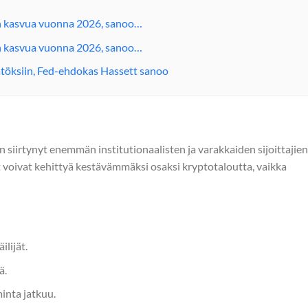
n kasvua vuonna 2026, sanoo…
n kasvua vuonna 2026, sanoo…
ätöksiin, Fed-ehdokas Hassett sanoo
iirtynyt enemmän institutionaalisten ja varakkaiden sijoittajien
T:t voivat kehittyä kestävämmäksi osaksi kryptotaloutta, vaikka
lijät.
ä.
inta jatkuu.