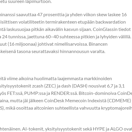
asetu suureen läpimurtoon.
anssi saavuttaa 47 prosenttia ja yhden viikon skew laskee 16
lisiittisen volatiliteetin termirakenteen etupään backwardation
öntä laskusuojaa pitkän aikavälin kasvun sijaan. CoinGlassin tiedot
 24 tunnissa, jaettuna 60–40 suhteessa pitkien ja lyhyiden välillä.
uut (16 miljoonaa) johtivat nimellisarvoissa. Binancen
keskeisenä tasona seurattavaksi hinnannousun varalta.
reitä viime aikoina huolimatta laajemmasta markkinoiden
ityisyystokenit zcash (ZEC) ja dash (DASH) nousivat 6,7 ja 3,1
n myös FET:ssä, PUMP:ssa ja RENDER:ssä. Bitcoin-dominoiva CoinD
istaina, mutta jäi jälkeen CoinDesk Memecoin Indexistä (CDMEME) 
, mikä osoittaa altcoinien suhteellista vahvuutta kryptomajorei
 yhtenäinen. AI-tokenit, yksityisyystokenit sekä HYPE ja ALGO ova