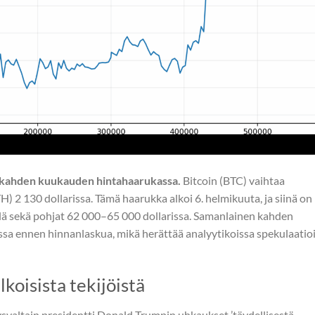
 kahden kuukauden hintahaarukassa.
Bitcoin (BTC) vaihtaa
H) 2 130 dollarissa. Tämä haarukka alkoi 6. helmikuuta, ja siinä on
llä sekä pohjat 62 000–65 000 dollarissa. Samanlainen kahden
a ennen hinnanlaskua, mikä herättää analyytikoissa spekulaatio
koisista tekijöistä
dysvaltain presidentti Donald Trumpin uhkaukset ’täydellisestä