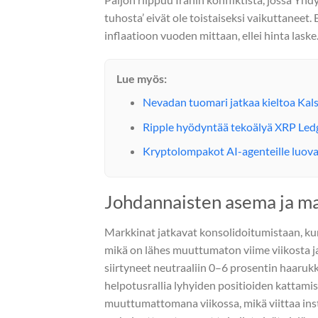
tuhosta’ eivät ole toistaiseksi vaikuttaneet.
inflaatioon vuoden mittaan, ellei hinta laske
Lue myös:
Nevadan tuomari jatkaa kieltoa Kals
Ripple hyödyntää tekoälyä XRP Ledg
Kryptolompakot AI-agenteille luovat
Johdannaisten asema ja m
Markkinat jatkavat konsolidoitumistaan, kun 
mikä on lähes muuttumaton viime viikosta ja
siirtyneet neutraaliin 0–6 prosentin haaruk
helpotusrallia lyhyiden positioiden kattami
muuttumattomana viikossa, mikä viittaa ins