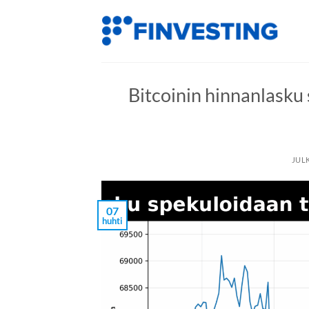
Siirry
sisältöön
Bitcoinin hinnanlasku
JUL
07
huhti