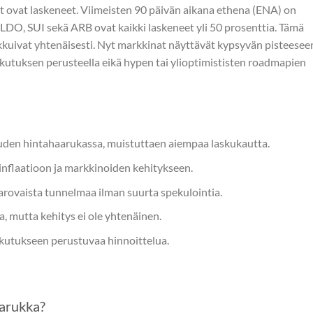
t ovat laskeneet. Viimeisten 90 päivän aikana ethena (ENA) on
 LDO, SUI sekä ARB ovat kaikki laskeneet yli 50 prosenttia. Tämä
liikkuivat yhtenäisesti. Nyt markkinat näyttävät kypsyvän pisteesee
aikutuksen perusteella eikä hypen tai ylioptimististen roadmapien
den hintahaarukassa, muistuttaen aiempaa laskukautta.
t inflaatioon ja markkinoiden kehitykseen.
arovaista tunnelmaa ilman suurta spekulointia.
a, mutta kehitys ei ole yhtenäinen.
ikutukseen perustuvaa hinnoittelua.
aarukka?