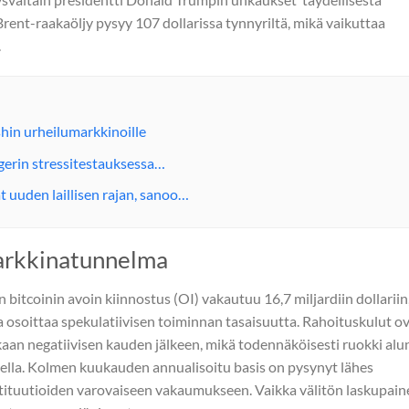
 Brent-raakaöljy pysyy 107 dollarissa tynnyriltä, mikä vaikuttaa
.
hin urheilumarkkinoille
erin stressitestauksessa…
 uuden laillisen rajan, sanoo…
arkkinatunnelma
bitcoinin avoin kiinnostus (OI) vakautuu 16,7 miljardiin dollariin
 osoittaa spekulatiivisen toiminnan tasaisuutta. Rahoituskulut o
kaan negatiivisen kauden jälkeen, mikä todennäköisesti ruokki alu
sella. Kolmen kuukauden annualisoitu basis on pysynyt lähes
tituutioiden varovaiseen vakaumukseen. Vaikka välitön laskupain