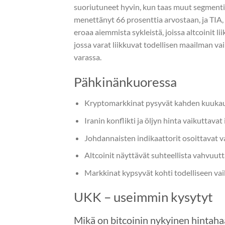
suoriutuneet hyvin, kun taas muut segmenti
menettänyt 66 prosenttia arvostaan, ja TIA,
eroaa aiemmista sykleistä, joissa altcoinit 
jossa varat liikkuvat todellisen maailman v
varassa.
Pähkinänkuoressa
Kryptomarkkinat pysyvät kahden kuukau
Iranin konflikti ja öljyn hinta vaikuttava
Johdannaisten indikaattorit osoittavat v
Altcoinit näyttävät suhteellista vahvuutt
Markkinat kypsyvät kohti todelliseen va
UKK – useimmin kysytyt
Mikä on bitcoinin nykyinen hintah