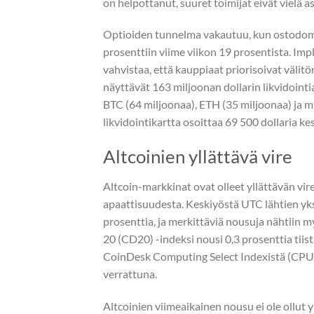
on helpottanut, suuret toimijat eivät vielä 
Optioiden tunnelma vakautuu, kun ostodomin
prosenttiin viime viikon 19 prosentista. Imp
vahvistaa, että kauppiaat priorisoivat välit
näyttävät 163 miljoonan dollarin likvidointia
BTC (64 miljoonaa), ETH (35 miljoonaa) ja m
likvidointikartta osoittaa 69 500 dollaria 
Altcoinien yllättävä vire
Altcoin-markkinat ovat olleet yllättävän vi
apaattisuudesta. Keskiyöstä UTC lähtien yks
prosenttia, ja merkittäviä nousuja nähtii
20 (CD20) -indeksi nousi 0,3 prosenttia ti
CoinDesk Computing Select Indexistä (CPUS)
verrattuna.
Altcoinien viimeaikainen nousu ei ole ollut