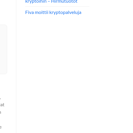
kryptoihin – Hirmutuotot
Fiva moittii kryptopalveluja
,
vat
n
e