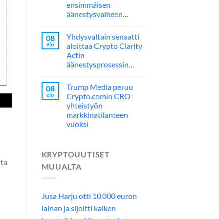
ensimmäisen
äänestysvaiheen…
Yhdysvaltain senaatti
08
elo
aloittaa Crypto Clarity
Actin
äänestysprosessin…
Trump Media peruu
08
elo
Crypto.comin CRO-
yhteistyön
markkinatilanteen
vuoksi
KRYPTOUUTISET
ita
MUUALTA
Jusa Harju otti 10 000 euron
lainan ja sijoitti kaiken