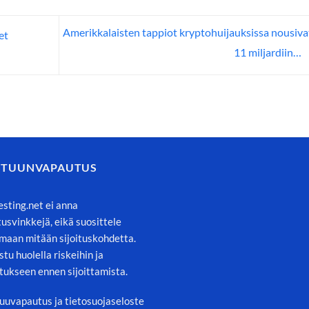
Amerikkalaisten tappiot kryptohuijauksissa nousivat
et
11 miljardiin…
STUUNVAPAUTUS
esting.net ei anna
itusvinkkejä, eikä suosittele
maan mitään sijoituskohdetta.
stu huolella riskeihin ja
tukseen ennen sijoittamista.
uuvapautus ja tietosuojaseloste