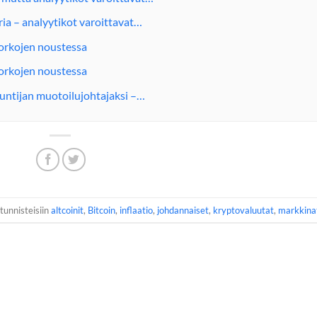
aria – analyytikot varoittavat…
korkojen noustessa
korkojen noustessa
untijan muotoilujohtajaksi –…
 tunnisteisiin
altcoinit
,
Bitcoin
,
inflaatio
,
johdannaiset
,
kryptovaluutat
,
markkina