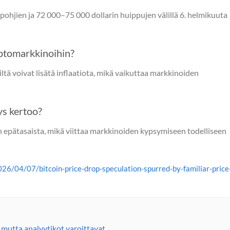
pohjien ja 72 000–75 000 dollarin huippujen välillä 6. helmikuuta
yptomarkkinoihin?
riltä voivat lisätä inflaatiota, mikä vaikuttaa markkinoiden
ys kertoo?
 on epätasaista, mikä viittaa markkinoiden kypsymiseen todelliseen
6/04/07/bitcoin-price-drop-speculation-spurred-by-familiar-price
a, mutta analyytikot varoittavat…