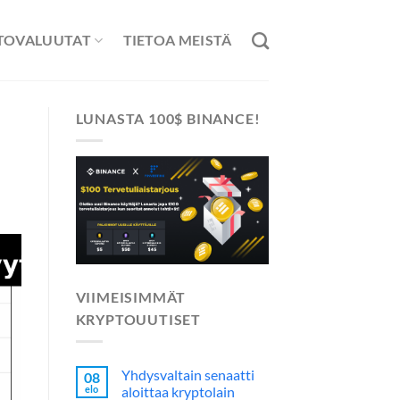
TOVALUUTAT
TIETOA MEISTÄ
LUNASTA 100$ BINANCE!
VIIMEISIMMÄT
KRYPTOUUTISET
Yhdysvaltain senaatti
08
elo
aloittaa kryptolain