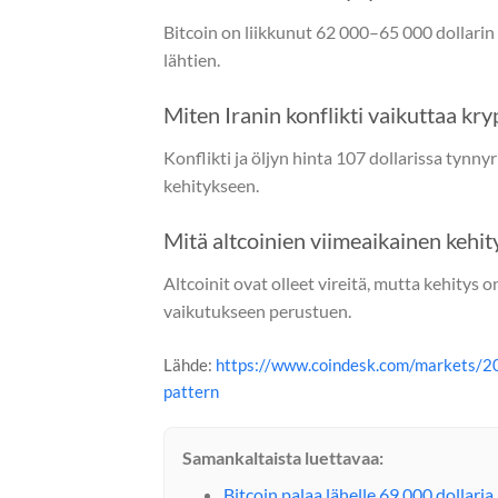
Bitcoin on liikkunut 62 000–65 000 dollarin 
lähtien.
Miten Iranin konflikti vaikuttaa kr
Konflikti ja öljyn hinta 107 dollarissa tynny
kehitykseen.
Mitä altcoinien viimeaikainen kehit
Altcoinit ovat olleet vireitä, mutta kehitys
vaikutukseen perustuen.
Lähde:
https://www.coindesk.com/markets/202
pattern
Samankaltaista luettavaa:
Bitcoin palaa lähelle 69 000 dollari