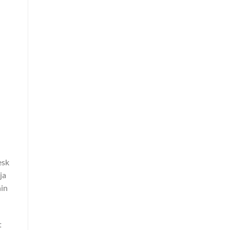
esk
ja
hin
t