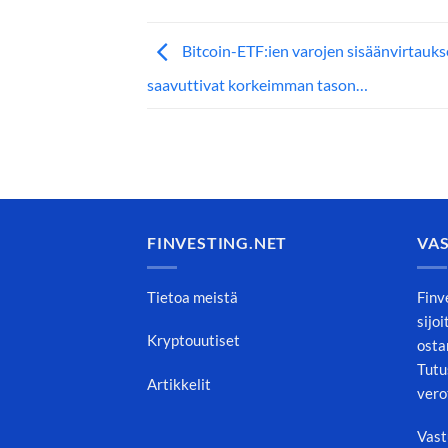
Bitcoin-ETF:ien varojen sisäänvirtauks
saavuttivat korkeimman tason…
FINVESTING.NET
VA
Tietoa meistä
Finv
sijo
Kryptouutiset
osta
Tutu
Artikkelit
vero
Vast