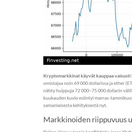
Kryptomarkkinat käyvät kauppaa vaisusti
omistajaa noin 69 000 dollarissa ja ether (ET
nähty huippuja 72 000–75 000 dollarin väli
kuukauden kuvio esiintyi marras-tammikuuss
samanlaisesta kehityksestä nyt.
Markkinoiden riippuvuus ul
Paljon riippuu Iranin konfliktista, jossa Yh