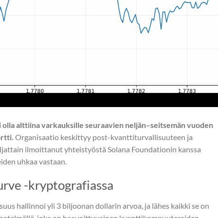
 voi olla alttiina varkauksille seuraavien neljän–seitsemän vuoden
tti.
Organisaatio keskittyy post-kvanttiturvallisuuteen ja
hiljattain ilmoittanut yhteistyöstä Solana Foundationin kanssa
iden uhkaa vastaan.
urve -kryptografiassa
us hallinnoi yli 3 biljoonan dollarin arvoa, ja lähes kaikki se on
-menetelmällä, joka on haavoittuvainen kvanttikompuutereiden