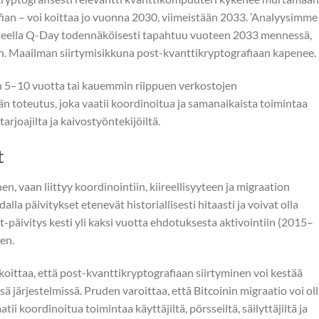
afian – voi koittaa jo vuonna 2030, viimeistään 2033. ’Analyysimme
rusteella Q-Day todennäköisesti tapahtuu vuoteen 2033 mennessä,
an. Maailman siirtymisikkuna post-kvanttikryptografiaan kapenee.
in 5–10 vuotta tai kauemmin riippuen verkostojen
 toteutus, joka vaatii koordinoitua ja samanaikaista toimintaa
tarjoajilta ja kaivostyöntekijöiltä.
t
en, vaan liittyy koordinointiin, kiireellisyyteen ja migraation
a päivitykset etenevät historiallisesti hitaasti ja voivat olla
Wit-päivitys kesti yli kaksi vuotta ehdotuksesta aktivointiin (2015–
en.
oittaa, että post-kvanttikryptografiaan siirtyminen voi kestää
järjestelmissä. Pruden varoittaa, että Bitcoinin migraatio voi ol
ii koordinoitua toimintaa käyttäjiltä, pörsseiltä, säilyttäjiltä ja