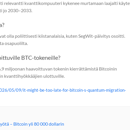
esti relevantti kvanttikompuuteri kykenee murtamaan laajalti käyt
ti jo 2030–2033.
a?
at olla poliittisesti kiistanalaisia, kuten SegWit-päivitys osoitti.
ta osapuolilta.
ittuville BTC-tokeneille?
,9 miljoonan haavoittuvan tokenin kierrättämistä Bitcoinin
iin kvanttihyökkääjien ulottuville.
26/05/09/it-might-be-too-late-for-bitcoin-s-quantum-migration-
ötä – Bitcoin yli 80 000 dollarin