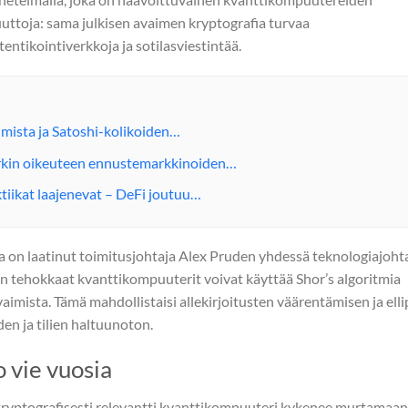
uuttoja: sama julkisen avaimen kryptografia turvaa
tentikointiverkkoja ja sotilasviestintää.
umista ja Satoshi-kolikoiden…
rkin oikeuteen ennustemarkkinoiden…
tiikat laajenevat – DeFi joutuu…
ka on laatinut toimitusjohtaja Alex Pruden yhdessä teknologiajoht
än tehokkaat kvanttikompuuterit voivat käyttää Shor’s algoritmia
vaimista. Tämä mahdollistaisi allekirjoitusten väärentämisen ja elli
en ja tilien haltuunoton.
 vie vuosia
in kryptografisesti relevantti kvanttikompuuteri kykenee murtamaan