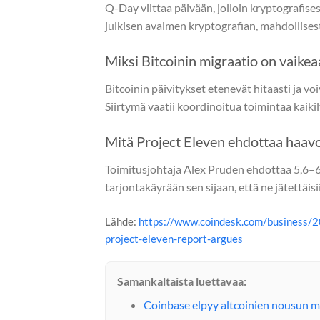
Q-Day viittaa päivään, jolloin kryptografis
julkisen avaimen kryptografian, mahdollises
Miksi Bitcoinin migraatio on vaikea
Bitcoinin päivitykset etenevät hitaasti ja voiv
Siirtymä vaatii koordinoitua toimintaa kaikil
Mitä Project Eleven ehdottaa haavo
Toimitusjohtaja Alex Pruden ehdottaa 5,6–6
tarjontakäyrään sen sijaan, että ne jätettäis
Lähde:
https://www.coindesk.com/business/20
project-eleven-report-argues
Samankaltaista luettavaa:
Coinbase elpyy altcoinien nousun my