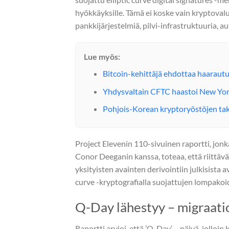
hyökkäyksille. Tämä ei koske vain kryptoval
pankkijärjestelmiä, pilvi-infrastruktuuria, au
Lue myös:
Bitcoin-kehittäjä ehdottaa haaraut
Yhdysvaltain CFTC haastoi New Yo
Pohjois-Korean kryptoryöstöjen tak
Project Elevenin 110-sivuinen raportti, jon
Conor Deeganin kanssa, toteaa, että riittäv
yksityisten avainten derivointiin julkisista a
curve -kryptografialla suojattujen lompakoid
Q-Day lähestyy – migraatio
Raportti arvioi, että ’Q-Day’ – päivä, jollo