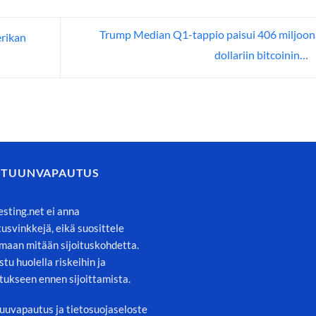
Trump Median Q1-tappio paisui 406 miljoo
rikan
dollariin bitcoinin…
STUUNVAPAUTUS
esting.net ei anna
itusvinkkejä, eikä suosittele
maan mitään sijoituskohdetta.
stu huolella riskeihin ja
tukseen ennen sijoittamista.
uuvapautus ja tietosuojaseloste