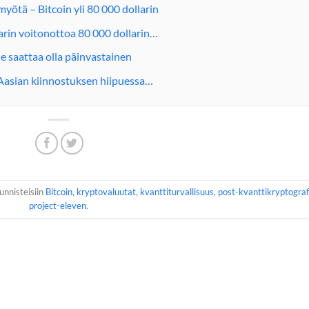
yötä – Bitcoin yli 80 000 dollarin
arin voitonottoa 80 000 dollarin…
nne saattaa olla päinvastainen
a Aasian kiinnostuksen hiipuessa…
tunnisteisiin
Bitcoin
,
kryptovaluutat
,
kvanttiturvallisuus
,
post-kvanttikryptograf
project-eleven
.