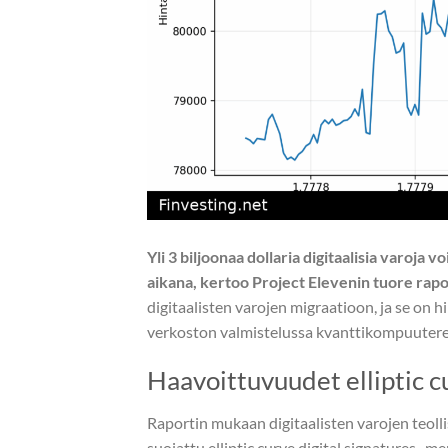
Yli 3 biljoonaa dollaria digitaalisia varoja
aikana, kertoo Project Elevenin tuore rapor
digitaalisten varojen migraatioon, ja se on 
verkoston valmistelussa kvanttikompuutere
Haavoittuvuudet elliptic c
Raportin mukaan digitaalisten varojen teollisu
suojattu elliptic curve digital signatures 