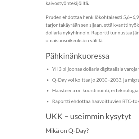
kaivostyöntekijöiltä.
Pruden ehdottaa henkilökohtaisesti 5,6–6,9
tarjontakäyrään sen sijaan, että kvanttihyök
dollaria nykyhinnoin. Raportti tunnustaa jän
omaisuusoikeuksien välillä.
Pähkinänkuoressa
Yli 3 biljoonaa dollaria digitaalisia varo
Q-Day voi koittaa jo 2030–2033, ja migra
Haasteena on koordinointi, ei teknologia; B
Raportti ehdottaa haavoittuvien BTC-tok
UKK – useimmin kysytyt
Mikä on Q-Day?