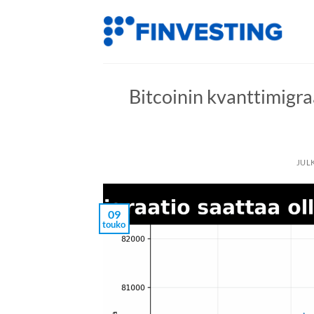
Siirry
sisältöön
Bitcoinin kvanttimigraa
JUL
09
touko