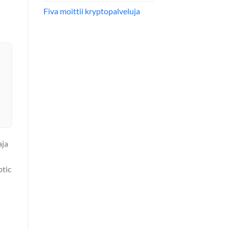
Fiva moittii kryptopalveluja
aja
ptic