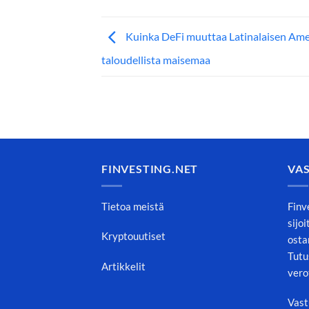
Kuinka DeFi muuttaa Latinalaisen Ame
taloudellista maisemaa
FINVESTING.NET
VA
Tietoa meistä
Finv
sijo
Kryptouutiset
osta
Tutu
Artikkelit
vero
Vast