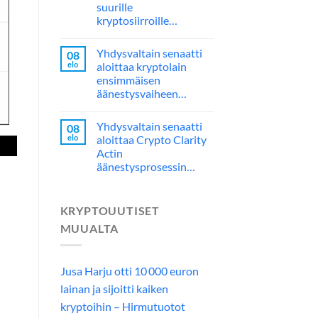
suurille
kryptosiirroille…
Yhdysvaltain senaatti
08
elo
aloittaa kryptolain
ensimmäisen
äänestysvaiheen…
Yhdysvaltain senaatti
08
elo
aloittaa Crypto Clarity
Actin
äänestysprosessin…
KRYPTOUUTISET
MUUALTA
Jusa Harju otti 10 000 euron
lainan ja sijoitti kaiken
kryptoihin – Hirmutuotot