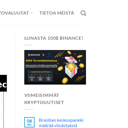
TOVALUUTAT
TIETOA MEISTÄ
LUNASTA 100$ BINANCE!
VIIMEISIMMÄT
KRYPTOUUTISET
Brasilian keskuspankki
08
elo
määrää viivästyksiä