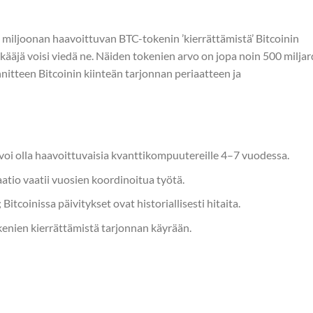
 miljoonan haavoittuvan BTC-tokenin ’kierrättämistä’ Bitcoinin
kääjä voisi viedä ne. Näiden tokenien arvo on jopa noin 500 miljar
nitteen Bitcoinin kiinteän tarjonnan periaatteen ja
ja voi olla haavoittuvaisia kvanttikompuutereille 4–7 vuodessa.
atio vaatii vuosien koordinoitua työtä.
itcoinissa päivitykset ovat historiallisesti hitaita.
enien kierrättämistä tarjonnan käyrään.