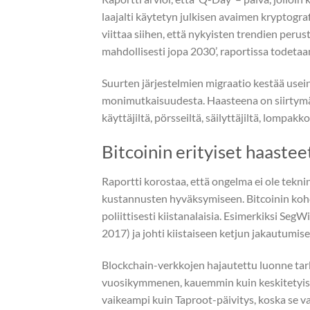
laajalti käytetyn julkisen avaimen kryptogr
viittaa siihen, että nykyisten trendien pe
mahdollisesti jopa 2030’, raportissa todeta
Suurten järjestelmien migraatio kestää use
monimutkaisuudesta. Haasteena on siirtymän
käyttäjiltä, pörsseiltä, säilyttäjiltä, lompakko
Bitcoinin erityiset haastee
Raportti korostaa, että ongelma ei ole teknin
kustannusten hyväksymiseen. Bitcoinin kohdall
poliittisesti kiistanalaisia. Esimerkiksi Seg
2017) ja johti kiistaiseen ketjun jakautumise
Blockchain-verkkojen hajautettu luonne tark
vuosikymmenen, kauemmin kuin keskitetyissä 
vaikeampi kuin Taproot-päivitys, koska se vaat