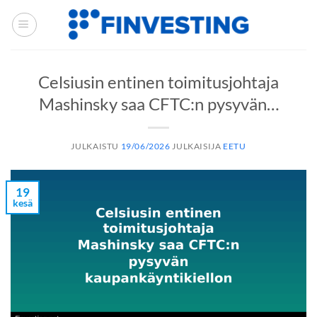
Siirry
sisältöön
Celsiusin entinen toimitusjohtaja
Mashinsky saa CFTC:n pysyvän…
JULKAISTU
19/06/2026
JULKAISIJA
EETU
19
kesä