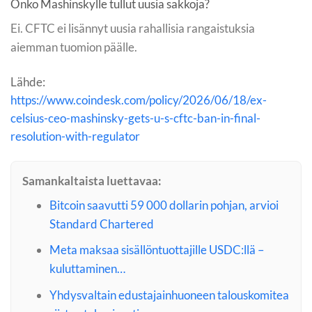
Onko Mashinskylle tullut uusia sakkoja?
Ei. CFTC ei lisännyt uusia rahallisia rangaistuksia
aiemman tuomion päälle.
Lähde:
https://www.coindesk.com/policy/2026/06/18/ex-
celsius-ceo-mashinsky-gets-u-s-cftc-ban-in-final-
resolution-with-regulator
Samankaltaista luettavaa:
Bitcoin saavutti 59 000 dollarin pohjan, arvioi
Standard Chartered
Meta maksaa sisällöntuottajille USDC:llä –
kuluttaminen…
Yhdysvaltain edustajainhuoneen talouskomitea