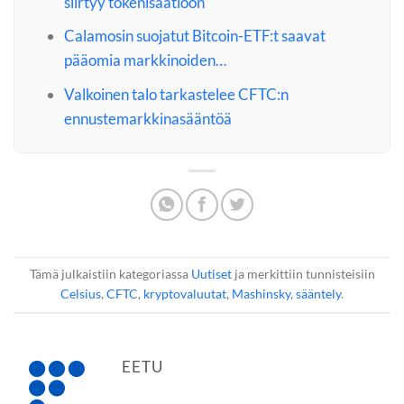
siirtyy tokenisaatioon
Calamosin suojatut Bitcoin-ETF:t saavat
pääomia markkinoiden…
Valkoinen talo tarkastelee CFTC:n
ennustemarkkinasääntöä
Tämä julkaistiin kategoriassa
Uutiset
ja merkittiin tunnisteisiin
Celsius
,
CFTC
,
kryptovaluutat
,
Mashinsky
,
sääntely
.
EETU