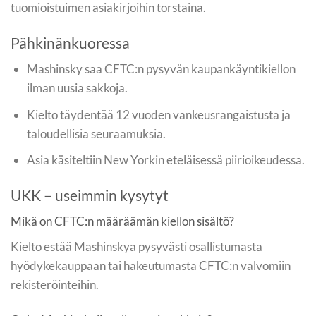
tuomioistuimen asiakirjoihin torstaina.
Pähkinänkuoressa
Mashinsky saa CFTC:n pysyvän kaupankäyntikiellon
ilman uusia sakkoja.
Kielto täydentää 12 vuoden vankeusrangaistusta ja
taloudellisia seuraamuksia.
Asia käsiteltiin New Yorkin eteläisessä piirioikeudessa.
UKK – useimmin kysytyt
Mikä on CFTC:n määräämän kiellon sisältö?
Kielto estää Mashinskya pysyvästi osallistumasta
hyödykekauppaan tai hakeutumasta CFTC:n valvomiin
rekisteröinteihin.