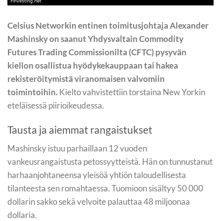
Celsius Networkin entinen toimitusjohtaja Alexander
Mashinsky on saanut Yhdysvaltain Commodity
Futures Trading Commissionilta (CFTC) pysyvän
kiellon osallistua hyödykekauppaan tai hakea
rekisteröitymistä viranomaisen valvomiin
toimintoihin.
Kielto vahvistettiin torstaina New Yorkin
eteläisessä piirioikeudessa.
Tausta ja aiemmat rangaistukset
Mashinsky istuu parhaillaan 12 vuoden
vankeusrangaistusta petossyytteistä. Hän on tunnustanut
harhaanjohtaneensa yleisöä yhtiön taloudellisesta
tilanteesta sen romahtaessa. Tuomioon sisältyy 50 000
dollarin sakko sekä velvoite palauttaa 48 miljoonaa
dollaria.