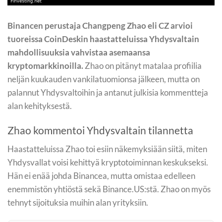
Binancen perustaja Changpeng Zhao eli CZ arvioi
tuoreissa CoinDeskin haastatteluissa Yhdysvaltain
mahdollisuuksia vahvistaa asemaansa
kryptomarkkinoilla.
Zhao on pitänyt matalaa profiilia
neljän kuukauden vankilatuomionsa jälkeen, mutta on
palannut Yhdysvaltoihin ja antanut julkisia kommentteja
alan kehityksestä.
Zhao kommentoi Yhdysvaltain tilannetta
Haastatteluissa Zhao toi esiin näkemyksiään siitä, miten
Yhdysvallat voisi kehittyä kryptotoiminnan keskukseksi.
Hän ei enää johda Binancea, mutta omistaa edelleen
enemmistön yhtiöstä sekä Binance.US:stä. Zhao on myös
tehnyt sijoituksia muihin alan yrityksiin.