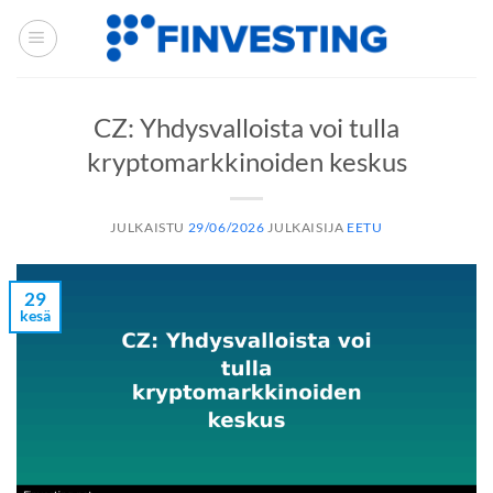
Siirry
sisältöön
CZ: Yhdysvalloista voi tulla
kryptomarkkinoiden keskus
JULKAISTU
29/06/2026
JULKAISIJA
EETU
29
kesä