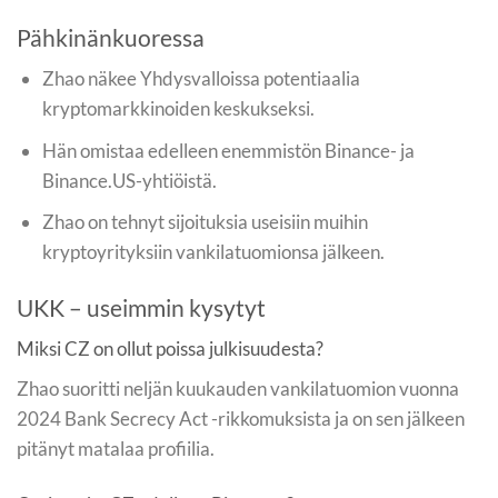
Pähkinänkuoressa
Zhao näkee Yhdysvalloissa potentiaalia
kryptomarkkinoiden keskukseksi.
Hän omistaa edelleen enemmistön Binance- ja
Binance.US-yhtiöistä.
Zhao on tehnyt sijoituksia useisiin muihin
kryptoyrityksiin vankilatuomionsa jälkeen.
UKK – useimmin kysytyt
Miksi CZ on ollut poissa julkisuudesta?
Zhao suoritti neljän kuukauden vankilatuomion vuonna
2024 Bank Secrecy Act -rikkomuksista ja on sen jälkeen
pitänyt matalaa profiilia.