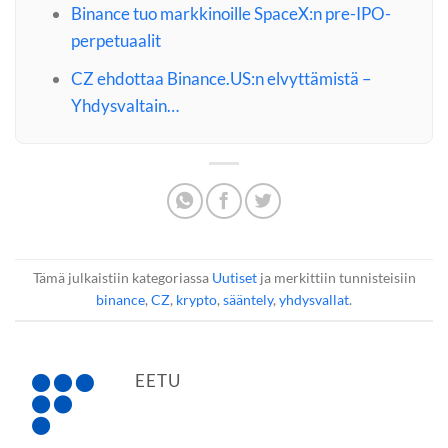
Binance tuo markkinoille SpaceX:n pre-IPO-
perpetuaalit
CZ ehdottaa Binance.US:n elvyttämistä –
Yhdysvaltain…
Tämä julkaistiin kategoriassa
Uutiset
ja merkittiin tunnisteisiin
binance
,
CZ
,
krypto
,
sääntely
,
yhdysvallat
.
EETU