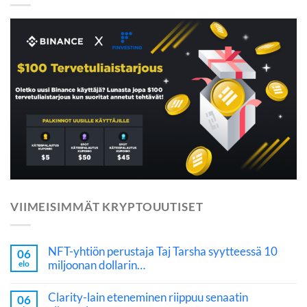
VIIMEISIMMÄT KRYPTOUUTISET
NFT-yhtiön perustaja Taj Tarsha syytteessä 10
06
miljoonan dollarin…
elo
Clarity-lain eteneminen riippuu senaatin
06