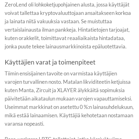
ZeroLend oli lohkoketjupohjainen alusta, jossa käyttäjät
voivat tallettaa kryptovaluuttojaan ansaitakseen korkoa
ja lainata niitä vakuuksia vastaan. Se muistuttaa
vertaislainausta ilman pankkeja. Hintatietojen tarjoajat,
kuten orakkelit, toimittavat reaaliaikaista hintadataa,
jonka puute tekee lainausmarkkinoista epäluotettavia.
Käyttäjien varat ja toimenpiteet
Tiimin ensisijainen tavoite on varmistaa käyttäjien
varojen turvallinen nosto. Matalan likviditeetin ketjuissa
kuten Manta, Zircuit ja XLAYER älykkäitä sopimuksia
päivitetään aikataulun mukaan varojen vapauttamiseksi.
Useimmat markkinat on asetettu 0 %:n lainasuhdelukuun,
mikä estää lainaamisen. Käyttäjiä kehotetaan nostamaan
varansa nopeasti.