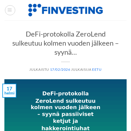
Siirry
sisältöön
DeFi-protokolla ZeroLend
sulkeutuu kolmen vuoden jälkeen –
syynä…
JULKAISTU
17/02/2026
JULKAISIJA
EETU
17
helmi