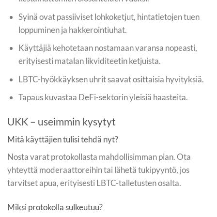
Syinä ovat passiiviset lohkoketjut, hintatietojen tuen
loppuminen ja hakkerointiuhat.
Käyttäjiä kehotetaan nostamaan varansa nopeasti,
erityisesti matalan likviditeetin ketjuista.
LBTC-hyökkäyksen uhrit saavat osittaisia hyvityksiä.
Tapaus kuvastaa DeFi-sektorin yleisiä haasteita.
UKK – useimmin kysytyt
Mitä käyttäjien tulisi tehdä nyt?
Nosta varat protokollasta mahdollisimman pian. Ota
yhteyttä moderaattoreihin tai lähetä tukipyyntö, jos
tarvitset apua, erityisesti LBTC-talletusten osalta.
Miksi protokolla sulkeutuu?