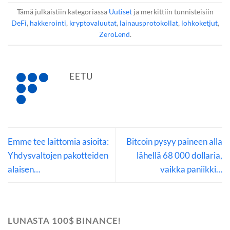
Tämä julkaistiin kategoriassa
Uutiset
ja merkittiin tunnisteisiin
DeFi
,
hakkerointi
,
kryptovaluutat
,
lainausprotokollat
,
lohkoketjut
,
ZeroLend
.
EETU
Emme tee laittomia asioita:
Bitcoin pysyy paineen alla
Yhdysvaltojen pakotteiden
lähellä 68 000 dollaria,
alaisen…
vaikka paniikki…
LUNASTA 100$ BINANCE!