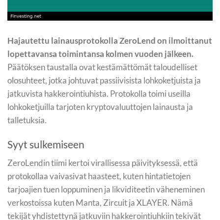
Hajautettu lainausprotokolla ZeroLend on ilmoittanut
lopettavansa toimintansa kolmen vuoden jälkeen.
Päätöksen taustalla ovat kestämättömät taloudelliset
olosuhteet, jotka johtuvat passiivisista lohkoketjuista ja
jatkuvista hakkerointiuhista. Protokolla toimi useilla
lohkoketjuilla tarjoten kryptovaluuttojen lainausta ja
talletuksia.
Syyt sulkemiseen
ZeroLendin tiimi kertoi virallisessa päivityksessä, että
protokollaa vaivasivat haasteet, kuten hintatietojen
tarjoajien tuen loppuminen ja likviditeetin väheneminen
verkostoissa kuten Manta, Zircuit ja XLAYER. Nämä
tekijät yhdistettynä jatkuviin hakkerointiuhkiin tekivät