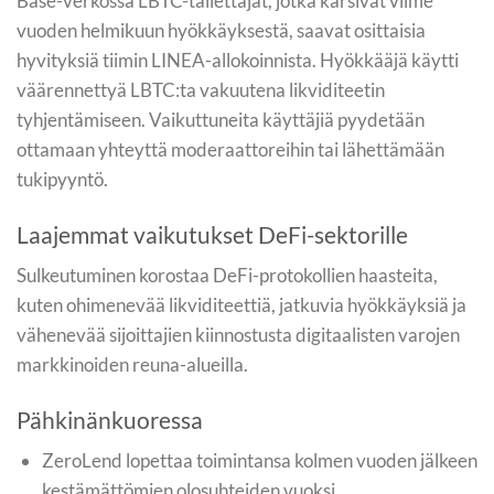
Base-verkossa LBTC-tallettajat, jotka kärsivät viime
vuoden helmikuun hyökkäyksestä, saavat osittaisia
hyvityksiä tiimin LINEA-allokoinnista. Hyökkääjä käytti
väärennettyä LBTC:ta vakuutena likviditeetin
tyhjentämiseen. Vaikuttuneita käyttäjiä pyydetään
ottamaan yhteyttä moderaattoreihin tai lähettämään
tukipyyntö.
Laajemmat vaikutukset DeFi-sektorille
Sulkeutuminen korostaa DeFi-protokollien haasteita,
kuten ohimenevää likviditeettiä, jatkuvia hyökkäyksiä ja
vähenevää sijoittajien kiinnostusta digitaalisten varojen
markkinoiden reuna-alueilla.
Pähkinänkuoressa
ZeroLend lopettaa toimintansa kolmen vuoden jälkeen
kestämättömien olosuhteiden vuoksi.