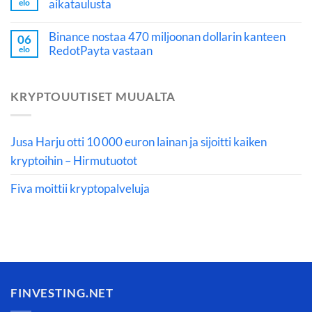
aikataulusta
elo
Binance nostaa 470 miljoonan dollarin kanteen
06
RedotPayta vastaan
elo
KRYPTOUUTISET MUUALTA
Jusa Harju otti 10 000 euron lainan ja sijoitti kaiken
kryptoihin – Hirmutuotot
Fiva moittii kryptopalveluja
FINVESTING.NET