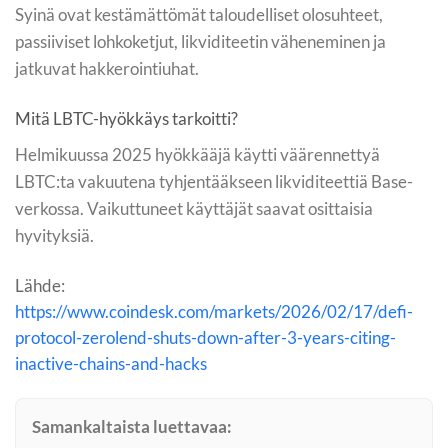
Syinä ovat kestämättömät taloudelliset olosuhteet,
passiiviset lohkoketjut, likviditeetin väheneminen ja
jatkuvat hakkerointiuhat.
Mitä LBTC-hyökkäys tarkoitti?
Helmikuussa 2025 hyökkääjä käytti väärennettyä
LBTC:ta vakuutena tyhjentääkseen likviditeettiä Base-
verkossa. Vaikuttuneet käyttäjät saavat osittaisia
hyvityksiä.
Lähde:
https://www.coindesk.com/markets/2026/02/17/defi-
protocol-zerolend-shuts-down-after-3-years-citing-
inactive-chains-and-hacks
Samankaltaista luettavaa: