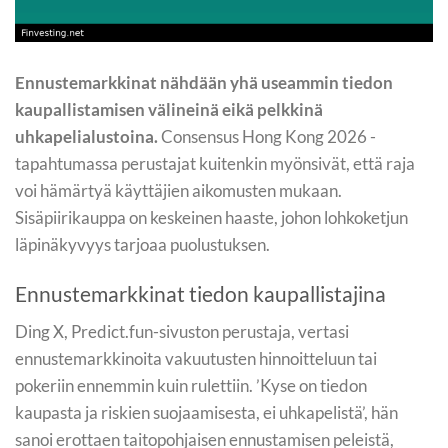
Ennustemarkkinat nähdään yhä useammin tiedon
kaupallistamisen välineinä eikä pelkkinä
uhkapelialustoina.
Consensus Hong Kong 2026 -
tapahtumassa perustajat kuitenkin myönsivät, että raja
voi hämärtyä käyttäjien aikomusten mukaan.
Sisäpiirikauppa on keskeinen haaste, johon lohkoketjun
läpinäkyvyys tarjoaa puolustuksen.
Ennustemarkkinat tiedon kaupallistajina
Ding X, Predict.fun-sivuston perustaja, vertasi
ennustemarkkinoita vakuutusten hinnoitteluun tai
pokeriin ennemmin kuin rulettiin. ’Kyse on tiedon
kaupasta ja riskien suojaamisesta, ei uhkapelistä’, hän
sanoi erottaen taitopohjaisen ennustamisen peleistä,