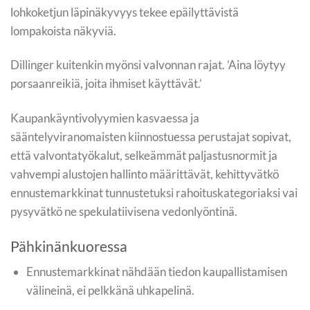
lohkoketjun läpinäkyvyys tekee epäilyttävistä
lompakoista näkyviä.
Dillinger kuitenkin myönsi valvonnan rajat. ’Aina löytyy
porsaanreikiä, joita ihmiset käyttävät.’
Kaupankäyntivolyymien kasvaessa ja
sääntelyviranomaisten kiinnostuessa perustajat sopivat,
että valvontatyökalut, selkeämmät paljastusnormit ja
vahvempi alustojen hallinto määrittävät, kehittyvätkö
ennustemarkkinat tunnustetuksi rahoituskategoriaksi vai
pysyvätkö ne spekulatiivisena vedonlyöntinä.
Pähkinänkuoressa
Ennustemarkkinat nähdään tiedon kaupallistamisen
välineinä, ei pelkkänä uhkapelinä.