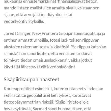
mukaansa ennustemarkkinat ’finansialisoivat tietoa’,
mahdollistaen osallistujien ansaita oivalluksistaan sen
sijaan, että arvo jäisi mediayhtiöille tai
vedonlyöntiyrityksille.
Jared Dillinger, New Prontera Groupin toimitusjohtaja ja
entinen ammattiurheilija, totesi luokituksen riippuvan
alustojen rakentamisesta ja käytöstä. ’Se riippuu katsojan
silmistä’, hän sanoi lisäten, että ennustemarkkinat
toimivat ’tiedon omaisuusluokkana’, vaikka jotkut
käyttäjät lähestyvät niitä vedonlyöntinä.
Sisäpiirikaupan haasteet
Korkeaprofiiliset esimerkit, kuten vuotaneet viihdealan
settilistat tai geopoliittiset kehitykset, korostavat
tietoepäsymmetrian riskejä. ’Sisäpiiritieto ei ole
hyväksyttävää’, Sarmad sanoi huomauttaen, että