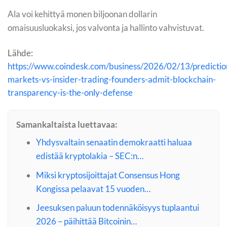
Ala voi kehittyä monen biljoonan dollarin
omaisuusluokaksi, jos valvonta ja hallinto vahvistuvat.
Lähde:
https://www.coindesk.com/business/2026/02/13/predictio
markets-vs-insider-trading-founders-admit-blockchain-
transparency-is-the-only-defense
Samankaltaista luettavaa:
Yhdysvaltain senaatin demokraatti haluaa
edistää kryptolakia – SEC:n…
Miksi kryptosijoittajat Consensus Hong
Kongissa pelaavat 15 vuoden…
Jeesuksen paluun todennäköisyys tuplaantui
2026 – päihittää Bitcoinin…