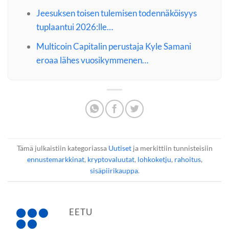
Jeesuksen toisen tulemisen todennäköisyys
tuplaantui 2026:lle…
Multicoin Capitalin perustaja Kyle Samani
eroaa lähes vuosikymmenen…
Tämä julkaistiin kategoriassa
Uutiset
ja merkittiin tunnisteisiin
ennustemarkkinat
,
kryptovaluutat
,
lohkoketju
,
rahoitus
,
sisäpiirikauppa
.
EETU