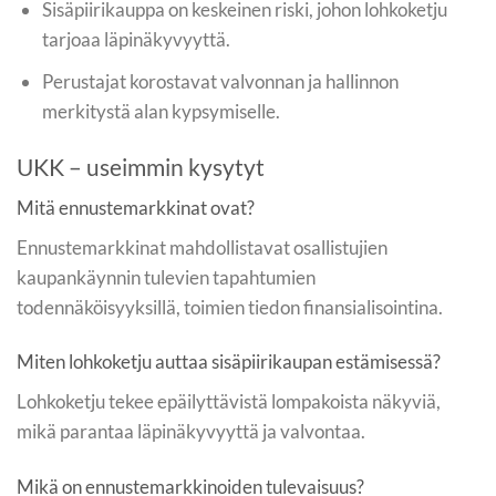
Sisäpiirikauppa on keskeinen riski, johon lohkoketju
tarjoaa läpinäkyvyyttä.
Perustajat korostavat valvonnan ja hallinnon
merkitystä alan kypsymiselle.
UKK – useimmin kysytyt
Mitä ennustemarkkinat ovat?
Ennustemarkkinat mahdollistavat osallistujien
kaupankäynnin tulevien tapahtumien
todennäköisyyksillä, toimien tiedon finansialisointina.
Miten lohkoketju auttaa sisäpiirikaupan estämisessä?
Lohkoketju tekee epäilyttävistä lompakoista näkyviä,
mikä parantaa läpinäkyvyyttä ja valvontaa.
Mikä on ennustemarkkinoiden tulevaisuus?