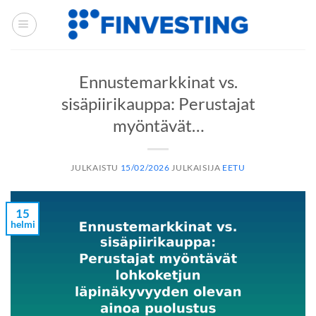
Siirry
sisältöön
Ennustemarkkinat vs.
sisäpiirikauppa: Perustajat
myöntävät…
JULKAISTU
15/02/2026
JULKAISIJA
EETU
15
helmi