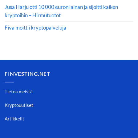
Jusa Harju otti 10 000 euron lainan ja sijoitti kaiken
kryptoihin – Hirmutuotot
Fiva moittii kryptopalveluja
FINVESTING.NET
Tietoa meistä
Kryptouutiset
Artikkelit