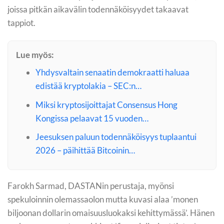
joissa pitkän aikavälin todennäköisyydet takaavat
tappiot.
Lue myös:
Yhdysvaltain senaatin demokraatti haluaa
edistää kryptolakia – SEC:n…
Miksi kryptosijoittajat Consensus Hong
Kongissa pelaavat 15 vuoden…
Jeesuksen paluun todennäköisyys tuplaantui
2026 – päihittää Bitcoinin…
Farokh Sarmad, DASTANin perustaja, myönsi
spekuloinnin olemassaolon mutta kuvasi alaa ’monen
biljoonan dollarin omaisuusluokaksi kehittymässä’. Hänen