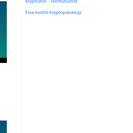
kryptoihin – Hirmutuotot
Fiva moittii kryptopalveluja