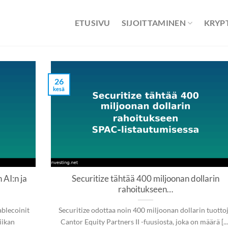
ETUSIVU
SIJOITTAMINEN
KRYP
26
kesä
AI:n ja
Securitize tähtää 400 miljoonan dollarin
rahoitukseen…
blecoinit
Securitize odottaa noin 400 miljoonan dollarin tuotto
iikan
Cantor Equity Partners II -fuusiosta, joka on määrä [...