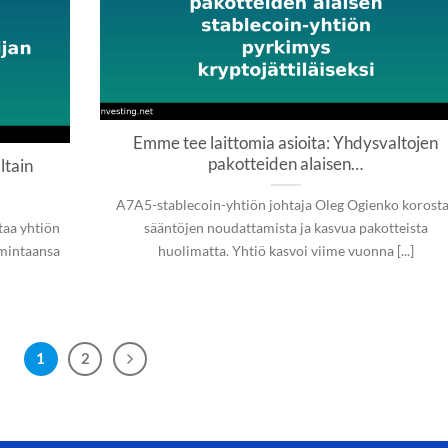
Emme tee laittomia asioita: Yhdysvaltojen
pakotteiden alaisen…
ltain
A7A5-stablecoin-yhtiön johtaja Oleg Ogienko korost
taa yhtiön
sääntöjen noudattamista ja kasvua pakotteista
imintaansa
huolimatta. Yhtiö kasvoi viime vuonna [...]
1
2