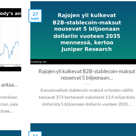
27
huhti
Rajojen yli kulkevat B2B-stablecoin-maksut
nousevat 5 biljoonaan…
s antaa…
Kansainväliset stablecoin-maksut yritysten välillä
simmäisen
kasvavat 373-kertaisesti nykyisestä 13,4 miljardista
rjan, joka
dollarista 5 biljoonaan dollariin vuoteen 2035…
kitsee…
12