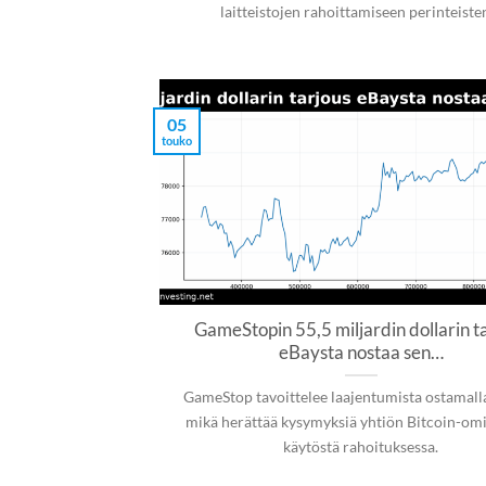
laitteistojen rahoittamiseen perinteist
05
touko
GameStopin 55,5 miljardin dollarin t
eBaysta nostaa sen…
GameStop tavoittelee laajentumista ostamall
mikä herättää kysymyksiä yhtiön Bitcoin-om
käytöstä rahoituksessa.