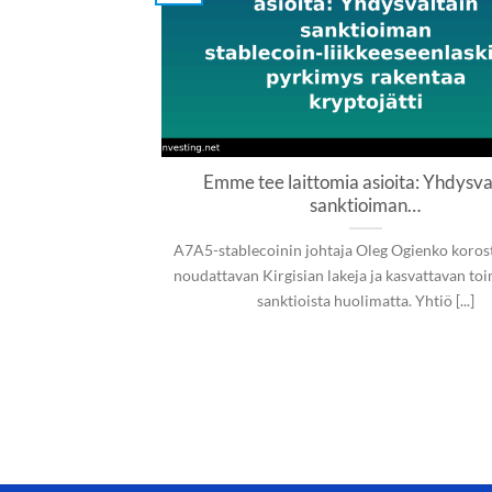
Emme tee laittomia asioita: Yhdysva
sanktioiman…
A7A5-stablecoinin johtaja Oleg Ogienko koros
noudattavan Kirgisian lakeja ja kasvattavan to
sanktioista huolimatta. Yhtiö [...]