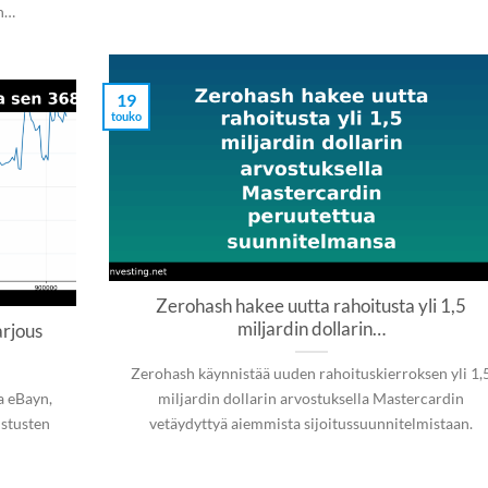
en…
19
touko
Zerohash hakee uutta rahoitusta yli 1,5
miljardin dollarin…
arjous
Zerohash käynnistää uuden rahoituskierroksen yli 1,
a eBayn,
miljardin dollarin arvostuksella Mastercardin
istusten
vetäydyttyä aiemmista sijoitussuunnitelmistaan.