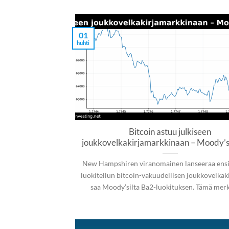
01
huhti
Bitcoin astuu julkiseen
joukkovelkakirjamarkkinaan – Moody’
New Hampshiren viranomainen lanseeraa en
luokitellun bitcoin-vakuudellisen joukkovelkaki
saa Moody’silta Ba2-luokituksen. Tämä mer