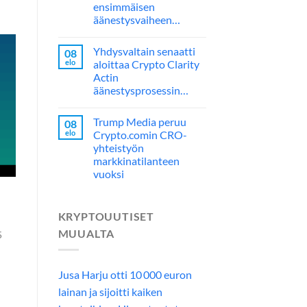
ensimmäisen
äänestysvaiheen…
Yhdysvaltain senaatti
08
elo
aloittaa Crypto Clarity
Actin
äänestysprosessin…
Trump Media peruu
08
elo
Crypto.comin CRO-
yhteistyön
markkinatilanteen
vuoksi
KRYPTOUUTISET
MUUALTA
5
Jusa Harju otti 10 000 euron
lainan ja sijoitti kaiken