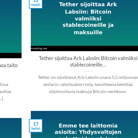
maalis
Tether sijoittaa Ark Labsiin: Bitcoin valmiiksi
stablecoineille…
oa taito
Tether on sijoittanut Ark Labsiin osana 5,2 miljoona
lissa
dollarin rahoituskierrosta, tavoitteena kehittää
 auttaa
ohjelmoitavia maksuja Bitcoin-verkkoon.
.]
17
helmi