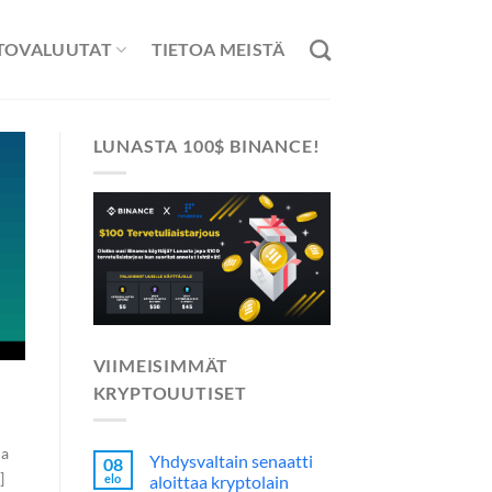
TOVALUUTAT
TIETOA MEISTÄ
LUNASTA 100$ BINANCE!
VIIMEISIMMÄT
KRYPTOUUTISET
ja
Yhdysvaltain senaatti
08
]
elo
aloittaa kryptolain