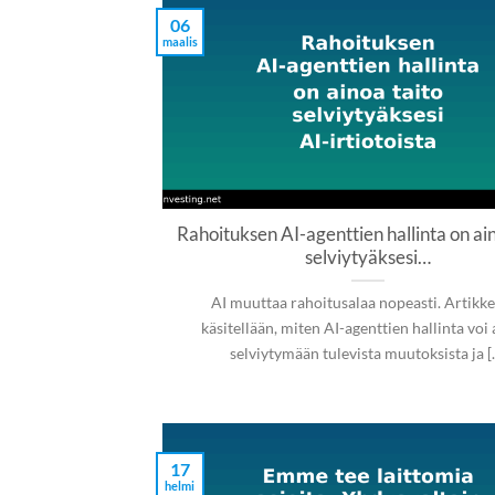
06
maalis
Rahoituksen AI-agenttien hallinta on ain
selviytyäksesi…
AI muuttaa rahoitusalaa nopeasti. Artikke
käsitellään, miten AI-agenttien hallinta voi
selviytymään tulevista muutoksista ja [..
17
helmi