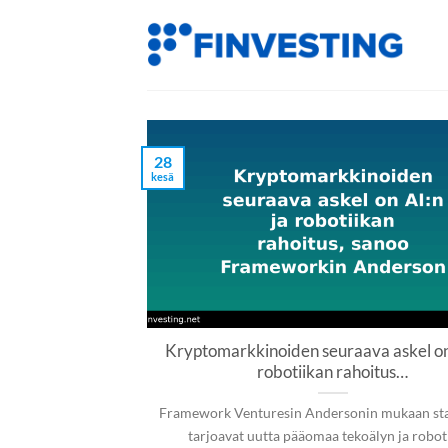
Siirry
sisältöön
28
kesä
Kryptomarkkinoiden seuraava askel on 
robotiikan rahoitus…
Framework Venturesin Andersonin mukaan sta
tarjoavat uutta pääomaa tekoälyn ja robot