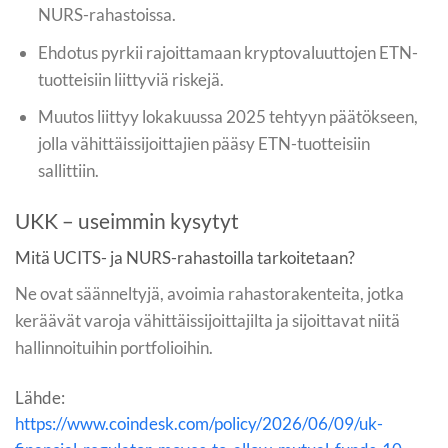
NURS-rahastoissa.
Ehdotus pyrkii rajoittamaan kryptovaluuttojen ETN-
tuotteisiin liittyviä riskejä.
Muutos liittyy lokakuussa 2025 tehtyyn päätökseen,
jolla vähittäissijoittajien pääsy ETN-tuotteisiin
sallittiin.
UKK – useimmin kysytyt
Mitä UCITS- ja NURS-rahastoilla tarkoitetaan?
Ne ovat säänneltyjä, avoimia rahastorakenteita, jotka
keräävät varoja vähittäissijoittajilta ja sijoittavat niitä
hallinnoituihin portfolioihin.
Lähde:
https://www.coindesk.com/policy/2026/06/09/uk-