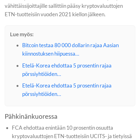
vähittäissijoittajille sallittiin pääsy kryptovaluuttojen
ETN-tuotteisiin vuoden 2021 kiellon jälkeen.
Lue myös:
Bitcoin testaa 80 000 dollarin rajaa Aasian
kiinnostuksen hiipuessa…
Etelä-Korea ehdottaa 5 prosentin rajaa
pörssiyhtiöiden…
Etelä-Korea ehdottaa 5 prosentin rajaa
pörssiyhtiöiden…
Pähkinänkuoressa
FCA ehdottaa enintään 10 prosentin osuutta
kryptovaluuttojen ETN-tuotteisiin UCITS- ja tietyissä