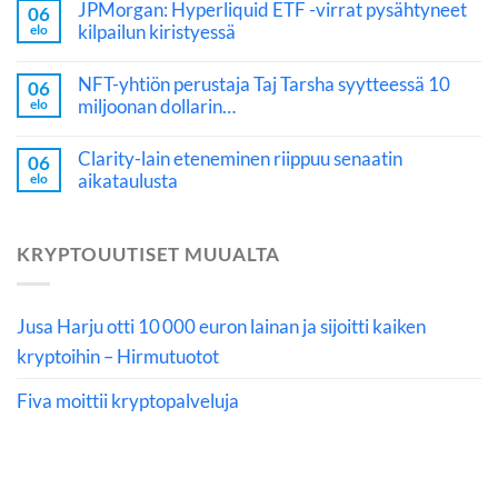
JPMorgan: Hyperliquid ETF -virrat pysähtyneet
06
kilpailun kiristyessä
elo
NFT-yhtiön perustaja Taj Tarsha syytteessä 10
06
miljoonan dollarin…
elo
Clarity-lain eteneminen riippuu senaatin
06
aikataulusta
elo
KRYPTOUUTISET MUUALTA
Jusa Harju otti 10 000 euron lainan ja sijoitti kaiken
kryptoihin – Hirmutuotot
Fiva moittii kryptopalveluja