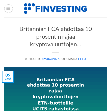
Siirry
sisältöön
Britannian FCA ehdottaa 10
prosentin rajaa
kryptovaluuttojen…
JULKAISTU
09/06/2026
JULKAISIJA
EETU
09
kesä