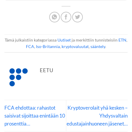
Tämä julkaistiin kategoriassa
Uutiset
ja merkittiin tunnisteisiin
ETN
,
FCA
,
Iso-Britannia
,
kryptovaluutat
,
sääntely
.
EETU
FCA ehdottaa: rahastot
Kryptoverolait yhä kesken –
saisivat sijoittaa enintään 10
Yhdysvaltain
prosenttia…
edustajainhuoneen jäsenet…