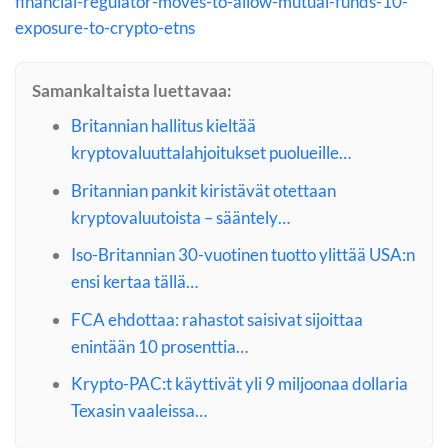
financial-regulator-moves-to-allow-mutual-funds-10-
exposure-to-crypto-etns
Samankaltaista luettavaa:
Britannian hallitus kieltää
kryptovaluuttalahjoitukset puolueille…
Britannian pankit kiristävät otettaan
kryptovaluutoista – sääntely…
Iso-Britannian 30-vuotinen tuotto ylittää USA:n
ensi kertaa tällä…
FCA ehdottaa: rahastot saisivat sijoittaa
enintään 10 prosenttia…
Krypto-PAC:t käyttivät yli 9 miljoonaa dollaria
Texasin vaaleissa…