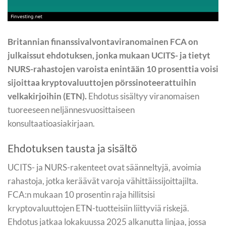
Britannian finanssivalvontaviranomainen FCA on
julkaissut ehdotuksen, jonka mukaan UCITS- ja tietyt
NURS-rahastojen varoista enintään 10 prosenttia voisi
sijoittaa kryptovaluuttojen pörssinoteerattuihin
velkakirjoihin (ETN).
Ehdotus sisältyy viranomaisen
tuoreeseen neljännesvuosittaiseen
konsultaatioasiakirjaan.
Ehdotuksen tausta ja sisältö
UCITS- ja NURS-rakenteet ovat säänneltyjä, avoimia
rahastoja, jotka keräävät varoja vähittäissijoittajilta.
FCA:n mukaan 10 prosentin raja hillitsisi
kryptovaluuttojen ETN-tuotteisiin liittyviä riskejä.
Ehdotus jatkaa lokakuussa 2025 alkanutta linjaa, jossa