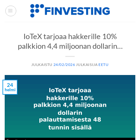
Siirry
sisältöön
IoTeX tarjoaa hakkerille 10%
palkkion 4,4 miljoonan dollarin…
JULKAISTU
24/02/2026
JULKAISIJA
EETU
24
helmi