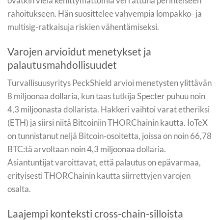
ovatkin vielä kehittymättömiä verrattuna perinteiseen
rahoitukseen. Hän suosittelee vahvempia lompakko- ja
multisig-ratkaisuja riskien vähentämiseksi.
Varojen arvioidut menetykset ja
palautusmahdollisuudet
Turvallisuusyritys PeckShield arvioi menetysten ylittävän
8 miljoonaa dollaria, kun taas tutkija Specter puhuu noin
4,3 miljoonasta dollarista. Hakkeri vaihtoi varat etheriksi
(ETH) ja siirsi niitä Bitcoiniin THORChainin kautta. IoTeX
on tunnistanut neljä Bitcoin-osoitetta, joissa on noin 66,78
BTC:tä arvoltaan noin 4,3 miljoonaa dollaria.
Asiantuntijat varoittavat, että palautus on epävarmaa,
erityisesti THORChainin kautta siirrettyjen varojen
osalta.
Laajempi konteksti cross-chain-silloista