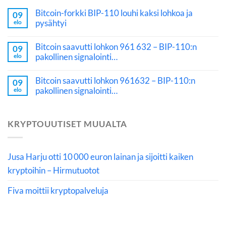
Bitcoin-forkki BIP-110 louhi kaksi lohkoa ja
09
pysähtyi
elo
Bitcoin saavutti lohkon 961 632 – BIP-110:n
09
pakollinen signalointi…
elo
Bitcoin saavutti lohkon 961632 – BIP-110:n
09
pakollinen signalointi…
elo
KRYPTOUUTISET MUUALTA
Jusa Harju otti 10 000 euron lainan ja sijoitti kaiken
kryptoihin – Hirmutuotot
Fiva moittii kryptopalveluja