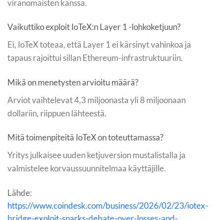
viranomaisten kanssa.
Vaikuttiko exploit IoTeX:n Layer 1 -lohkoketjuun?
Ei, IoTeX toteaa, että Layer 1 ei kärsinyt vahinkoa ja
tapaus rajoittui sillan Ethereum-infrastruktuuriin.
Mikä on menetysten arvioitu määrä?
Arviot vaihtelevat 4,3 miljoonasta yli 8 miljoonaan
dollariin, riippuen lähteestä.
Mitä toimenpiteitä IoTeX on toteuttamassa?
Yritys julkaisee uuden ketjuversion mustalistalla ja
valmistelee korvaussuunnitelmaa käyttäjille.
Lähde:
https://www.coindesk.com/business/2026/02/23/iotex-
bridge-exploit-sparks-debate-over-losses-and-