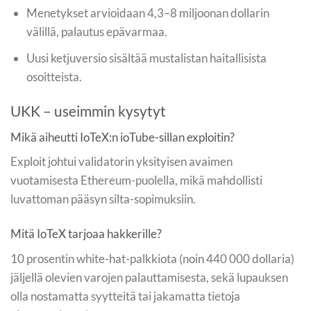
Menetykset arvioidaan 4,3–8 miljoonan dollarin
välillä, palautus epävarmaa.
Uusi ketjuversio sisältää mustalistan haitallisista
osoitteista.
UKK – useimmin kysytyt
Mikä aiheutti IoTeX:n ioTube-sillan exploitin?
Exploit johtui validatorin yksityisen avaimen
vuotamisesta Ethereum-puolella, mikä mahdollisti
luvattoman pääsyn silta-sopimuksiin.
Mitä IoTeX tarjoaa hakkerille?
10 prosentin white-hat-palkkiota (noin 440 000 dollaria)
jäljellä olevien varojen palauttamisesta, sekä lupauksen
olla nostamatta syytteitä tai jakamatta tietoja