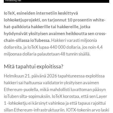
IoTeX, esineiden internetiin keskittyvä
lohkoketjuprojekti, on tarjonnut 10 prosentin white-
hat-palkkiota hakkerille tai hakkereille, jotka
hyödynsivät yksityisen avaimen heikkoutta sen cross-
chain-sillassa ioTubessa.
Hakkeri varasti miljoonia
dollareita, ja IoTeX lupaa 440 000 dollaria, jos noin 4,4
miljoonaa dollaria palautetaan 48 tunnin sisällä.
Mitä tapahtui exploitissa?
Helmikuun 21. päivänä 2026 tapahtuneessa exploitissa
hakkeri sai haltuunsa validatorin yksityisen avaimen
Ethereum-puolella, mikä mahdollisti luvattoman pääsyn
ioTuben silta-sopimuksiin. IoTeX korostaa, että sen Layer
1 -lohkoketju ei kärsinyt vahinkoa ja että tapaus rajoittui
sillan Ethereum-infrastruktuuriin. IOTX-tokenin arvo laski