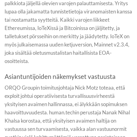
palkkiota jäljellä olevien varojen palauttamisesta. Yritys
lupaa olla jakamatta tunnistetietoja viranomaisten kanssa
tai nostamatta syytteitä. Kaikki varojen liikkeet
Ethereumissa, IoTeXissä ja Bitcoinissa on jäljitetty, ja
talletukset pörsseihin on merkitty ja jäädytetty. IoTeX on
myös julkaisemassa uuden ketjuversion, Mainnet v2.3.4,
joka sisältää oletusmustalistan haitallisista EOA-
osoitteista.
Asiantuntijoiden näkemykset vastuusta
ORQO Groupin toimitusjohtaja Nick Motz toteaa, että
exploit johtui operatiivisesta turvallisuusvirheestä
yksityisen avaimen hallinnassa, ei älykkään sopimuksen
haavoittuvuudesta. human.techin perustaja Nanak Nihal
Khalsa korostaa, että yksityisen avaimen haltija on
vastuussa sen turvaamisesta, vaikka alan vastuunormit