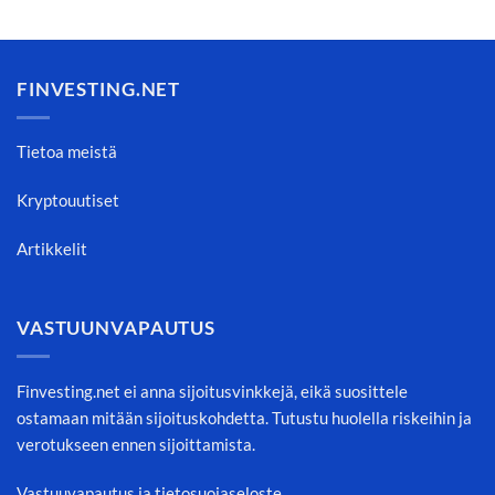
FINVESTING.NET
Tietoa meistä
Kryptouutiset
Artikkelit
VASTUUNVAPAUTUS
Finvesting.net ei anna sijoitusvinkkejä, eikä suosittele
ostamaan mitään sijoituskohdetta. Tutustu huolella riskeihin ja
verotukseen ennen sijoittamista.
Vastuuvapautus ja tietosuojaseloste