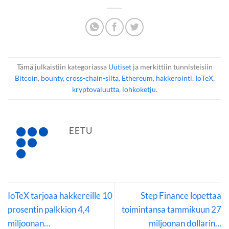
Tämä julkaistiin kategoriassa
Uutiset
ja merkittiin tunnisteisiin
Bitcoin
,
bounty
,
cross-chain-silta
,
Ethereum
,
hakkerointi
,
IoTeX
,
kryptovaluutta
,
lohkoketju
.
EETU
IoTeX tarjoaa hakkereille 10
Step Finance lopettaa
prosentin palkkion 4,4
toimintansa tammikuun 27
miljoonan…
miljoonan dollarin…