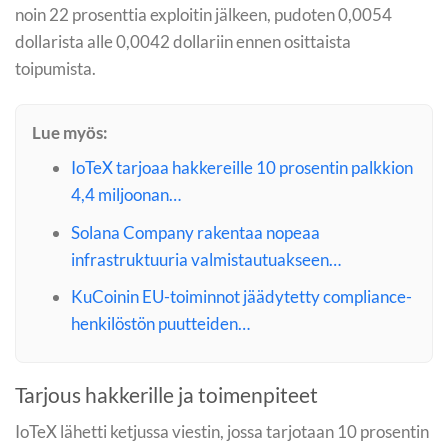
noin 22 prosenttia exploitin jälkeen, pudoten 0,0054
dollarista alle 0,0042 dollariin ennen osittaista
toipumista.
Lue myös:
IoTeX tarjoaa hakkereille 10 prosentin palkkion
4,4 miljoonan…
Solana Company rakentaa nopeaa
infrastruktuuria valmistautuakseen…
KuCoinin EU-toiminnot jäädytetty compliance-
henkilöstön puutteiden…
Tarjous hakkerille ja toimenpiteet
IoTeX lähetti ketjussa viestin, jossa tarjotaan 10 prosentin