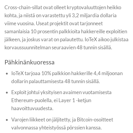
Cross-chain-sillat ovat olleet kryptovaluuttojen heikko
kohta, ja niistä on varastettu yli 3,2 miljardia dollaria
viime vuosina. Useat projektit ovat tarjonneet
samanlaisia 10 prosentin palkkioita hakkereille exploitien
jälkeen, ja joskus varat on palautettu. IoTeX aikoo julkistaa
korvaussuunnitelman seuraavien 48 tunnin sisällä.
Pähkinänkuoressa
IoTeX tarjoaa 10% palkkion hakkerille 4,4 miljoonan
dollarin palauttamisesta 48 tunnin sisällä.
Exploit johtui yksityisen avaimen vuotamisesta
Ethereum-puolella, ei Layer 1 -ketjun
haavoittuvuudesta.
Varojen liikkeet on jäljitetty, ja Bitcoin-osoitteet
valvonnassa yhteistyössä pörssien kanssa.