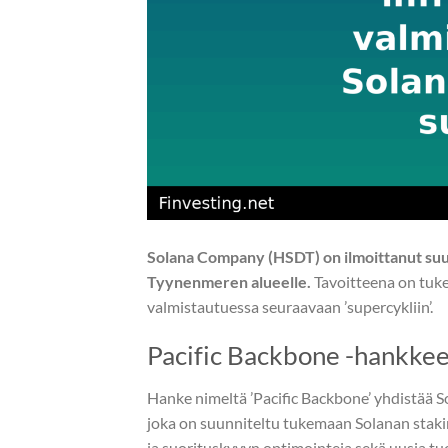
Solana Company (HSDT) on ilmoittanut suu
Tyynenmeren alueelle.
Tavoitteena on tuke
valmistautuessa seuraavaan ’supercykliin’.
Pacific Backbone -hankkee
Hanke nimeltä ’Pacific Backbone’ yhdistää So
joka on suunniteltu tukemaan Solanan staking
ja suorituskyvyn optimointeja sekä uusia 