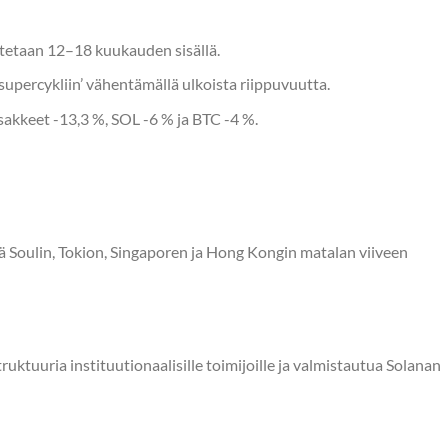
dotetaan 12–18 kuukauden sisällä.
upercykliin’ vähentämällä ulkoista riippuvuutta.
kkeet -13,3 %, SOL -6 % ja BTC -4 %.
 Soulin, Tokion, Singaporen ja Hong Kongin matalan viiveen
ruktuuria instituutionaalisille toimijoille ja valmistautua Solanan