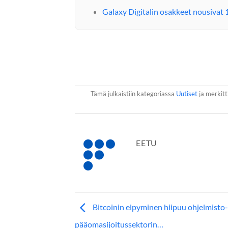
Galaxy Digitalin osakkeet nousivat 
Tämä julkaistiin kategoriassa
Uutiset
ja merkitti
EETU
Bitcoinin elpyminen hiipuu ohjelmisto-
pääomasijoitussektorin…