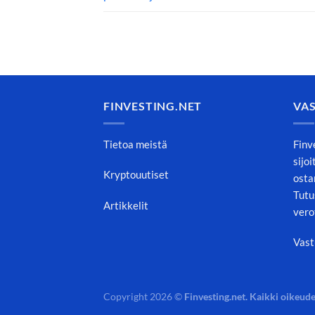
FINVESTING.NET
VA
Tietoa meistä
Finv
sijo
Kryptouutiset
osta
Tutu
Artikkelit
vero
Vast
Copyright 2026 ©
Finvesting.net. Kaikki oikeude