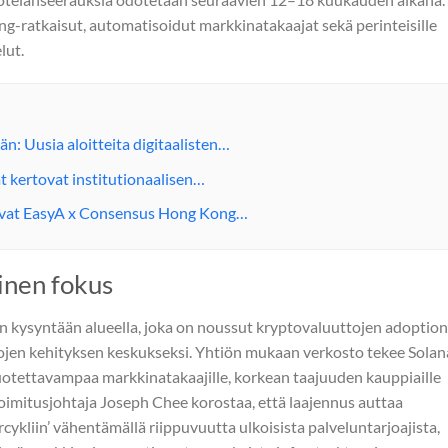
ing-ratkaisut, automatisoidut markkinatakaajat sekä perinteisille
lut.
: Uusia aloitteita digitaalisten…
at kertovat institutionaalisen…
itsivat EasyA x Consensus Hong Kong…
linen fokus
n kysyntään alueella, joka on noussut kryptovaluuttojen adoption
varojen kehityksen keskukseksi. Yhtiön mukaan verkosto tekee Sola
luotettavampaa markkinatakaajille, korkean taajuuden kauppiaille
oimitusjohtaja Joseph Chee korostaa, että laajennus auttaa
kliin’ vähentämällä riippuvuutta ulkoisista palveluntarjoajista,