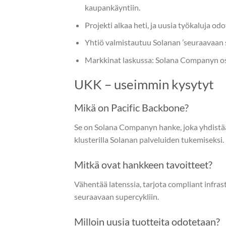
kaupankäyntiin.
Projekti alkaa heti, ja uusia työkaluja o
Yhtiö valmistautuu Solanan ’seuraavaan s
Markkinat laskussa: Solana Companyn osa
UKK – useimmin kysytyt
Mikä on Pacific Backbone?
Se on Solana Companyn hanke, joka yhdistää
klusterilla Solanan palveluiden tukemiseksi.
Mitkä ovat hankkeen tavoitteet?
Vähentää latenssia, tarjota compliant infrast
seuraavaan supercykliin.
Milloin uusia tuotteita odotetaan?