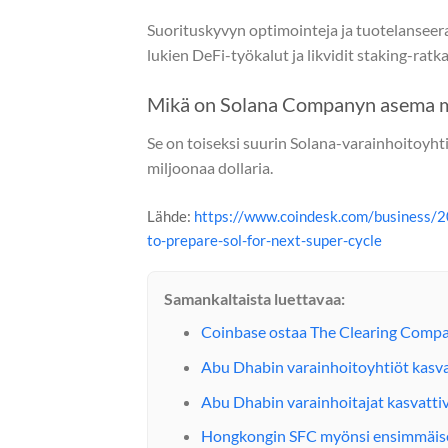
Suorituskyvyn optimointeja ja tuotelansee
lukien DeFi-työkalut ja likvidit staking-ratka
Mikä on Solana Companyn asema m
Se on toiseksi suurin Solana-varainhoitoyhtiö
miljoonaa dollaria.
Lähde:
https://www.coindesk.com/business/2
to-prepare-sol-for-next-super-cycle
Samankaltaista luettavaa:
Coinbase ostaa The Clearing Comp
Abu Dhabin varainhoitoyhtiöt kasva
Abu Dhabin varainhoitajat kasvatti
Hongkongin SFC myönsi ensimmäisen