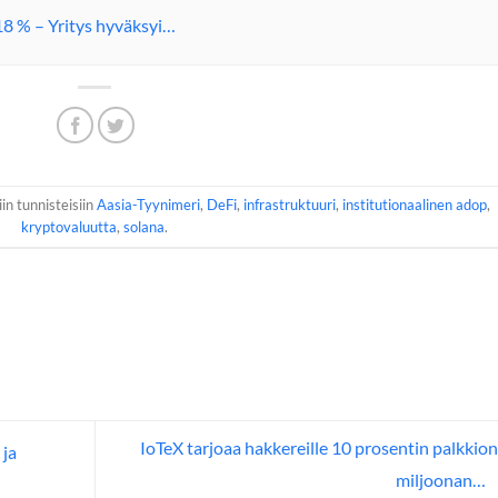
18 % – Yritys hyväksyi…
in tunnisteisiin
Aasia-Tyynimeri
,
DeFi
,
infrastruktuuri
,
institutionaalinen adop
,
kryptovaluutta
,
solana
.
IoTeX tarjoaa hakkereille 10 prosentin palkkion
 ja
miljoonan…