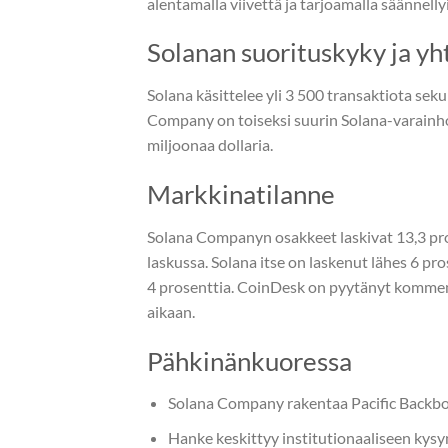
alentamalla viivettä ja tarjoamalla säännell
Solanan suorituskyky ja y
Solana käsittelee yli 3 500 transaktiota seku
Company on toiseksi suurin Solana-varainhoi
miljoonaa dollaria.
Markkinatilanne
Solana Companyn osakkeet laskivat 13,3 pr
laskussa. Solana itse on laskenut lähes 6 pr
4 prosenttia. CoinDesk on pyytänyt komment
aikaan.
Pähkinänkuoressa
Solana Company rakentaa Pacific Backbo
Hanke keskittyy institutionaaliseen kysyn