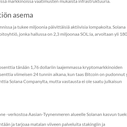
yissä markkinoissa vaatimusten mukaista infrastruktuuria.
htiön asema
nnissa ja tukee miljoonia päivittäisiä aktiivisia lompakoita. Solana
toyhtiö, jonka hallussa on 2,3 miljoonaa SOL:ia, arvoltaan yli 18
osenttia tänään 1,76 dollariin laajemmassa kryptomarkkinoiden
osenttia viimeisen 24 tunnin aikana, kun taas Bitcoin on pudonnut y
tia Solana Companylta, mutta vastausta ei ole saatu julkaisun
ne -verkostoa Aasian-Tyynenmeren alueelle Solanan kasvun tueks
tään ja tarjoaa matalan viiveen palveluita stakingiin ja