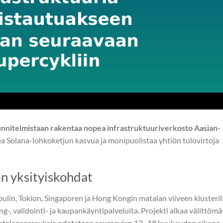
nnitelmistaan rakentaa nopea infrastruktuuriverkosto Aasian-
a Solana-lohkoketjun kasvua ja monipuolistaa yhtiön tulovirtoja
n yksityiskohdat
ulin, Tokion, Singaporen ja Hong Kongin matalan viiveen klusterill
-, validointi- ja kaupankäyntipalveluita. Projekti alkaa välittömäs
tuotelanseerauksia odotetaan seuraavien 12–18 kuukauden aikana.