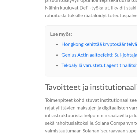
Näihin kuuluvat DeFi-työkalut, likvidit stak
rahoituslaitoksille räätälöidyt toteutuspalve
Lue myös:
Hongkong kehittää kryptosääntelyään
Genius Actin aaltoefekti: Sui-johtaj
Tekoälyllä varustetut agentit hall
Tavoitteet ja institutionaa
Toimenpiteet kohdistuvat institutionaalisee
rajat ylittävien maksujen ja digitaalisten 
infrastruktuurista helpommin saatavilla ja 
sekä rahoituslaitoksille. Solana Companyn t
valmistautumaan Solanan ’seuraavaan supercy