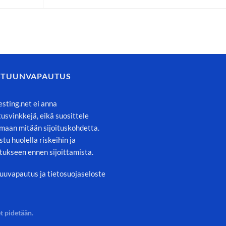
STUUNVAPAUTUS
esting.net ei anna
itusvinkkejä, eikä suosittele
maan mitään sijoituskohdetta.
stu huolella riskeihin ja
tukseen ennen sijoittamista.
uuvapautus ja tietosuojaseloste
t pidetään.