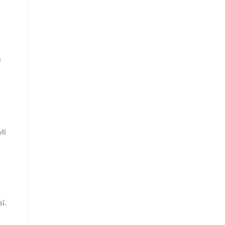
0
li
i.