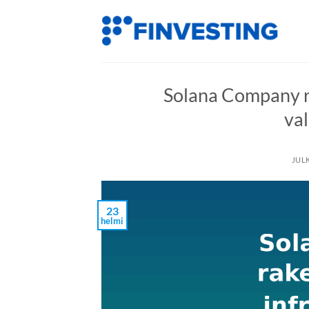
Siirry
sisältöön
Solana Company r
va
JUL
23
helmi