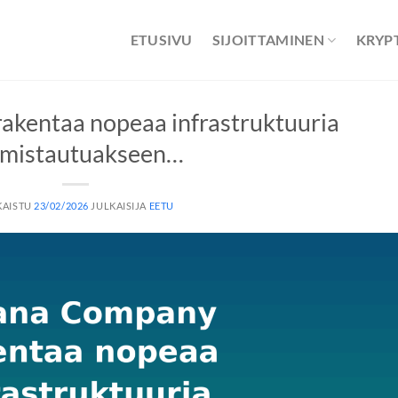
ETUSIVU
SIJOITTAMINEN
KRYP
akentaa nopeaa infrastruktuuria
lmistautuakseen…
KAISTU
23/02/2026
JULKAISIJA
EETU