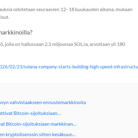
rauksia odotetaan seuraavien 12–18 kuukauden aikana, mukaan
isut.
arkkinoilla?
, jolla on hallussaan 2,3 miljoonaa SOL:ia, arvoltaan yli 180
026/02/23/solana-company-starts-building-high-speed-infrastructu
anyn vahvistaakseen ennustemarkkinoita
ttivat Bitcoin-sijoituksiaan…
vat Bitcoin-sijoituksiaan markkinan…
 kryptolisenssin sitten kesäkuun…