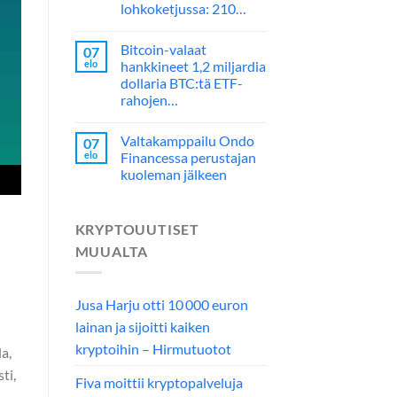
lohkoketjussa: 210…
Bitcoin-valaat
07
elo
hankkineet 1,2 miljardia
dollaria BTC:tä ETF-
rahojen…
Valtakamppailu Ondo
07
elo
Financessa perustajan
kuoleman jälkeen
KRYPTOUUTISET
MUUALTA
Jusa Harju otti 10 000 euron
lainan ja sijoitti kaiken
kryptoihin – Hirmutuotot
a,
ti,
Fiva moittii kryptopalveluja