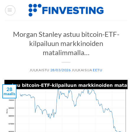
Siirry
sisältöön
Morgan Stanley astuu bitcoin-ETF-
kilpailuun markkinoiden
matalimmalla…
JULKAISTU
28/03/2026
JULKAISIJA
EETU
28
maalis