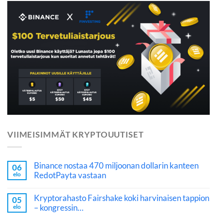
VIIMEISIMMÄT KRYPTOUUTISET
Binance nostaa 470 miljoonan dollarin kanteen
06
RedotPayta vastaan
elo
Kryptorahasto Fairshake koki harvinaisen tappion
05
– kongressin…
elo