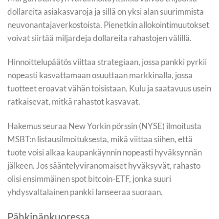
dollareita asiakasvaroja ja sillä on yksi alan suurimmista
neuvonantajaverkostoista. Pienetkin allokointimuutokset
voivat siirtää miljardeja dollareita rahastojen välillä.
Hinnoittelupäätös viittaa strategiaan, jossa pankki pyrkii
nopeasti kasvattamaan osuuttaan markkinalla, jossa
tuotteet eroavat vähän toisistaan. Kulu ja saatavuus usein
ratkaisevat, mitkä rahastot kasvavat.
Hakemus seuraa New Yorkin pörssin (NYSE) ilmoitusta
MSBT:n listausilmoituksesta, mikä viittaa siihen, että
tuote voisi alkaa kaupankäynnin nopeasti hyväksynnän
jälkeen. Jos sääntelyviranomaiset hyväksyvät, rahasto
olisi ensimmäinen spot bitcoin-ETF, jonka suuri
yhdysvaltalainen pankki lanseeraa suoraan.
Pähkinänkuoressa