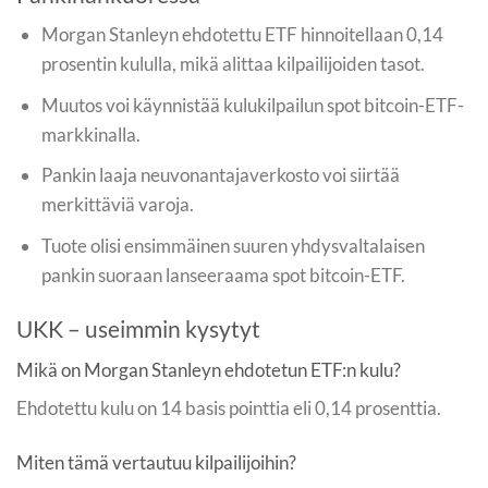
Morgan Stanleyn ehdotettu ETF hinnoitellaan 0,14
prosentin kululla, mikä alittaa kilpailijoiden tasot.
Muutos voi käynnistää kulukilpailun spot bitcoin-ETF-
markkinalla.
Pankin laaja neuvonantajaverkosto voi siirtää
merkittäviä varoja.
Tuote olisi ensimmäinen suuren yhdysvaltalaisen
pankin suoraan lanseeraama spot bitcoin-ETF.
UKK – useimmin kysytyt
Mikä on Morgan Stanleyn ehdotetun ETF:n kulu?
Ehdotettu kulu on 14 basis pointtia eli 0,14 prosenttia.
Miten tämä vertautuu kilpailijoihin?