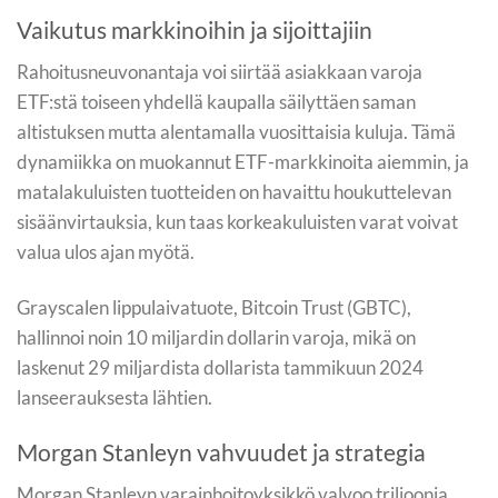
Vaikutus markkinoihin ja sijoittajiin
Rahoitusneuvonantaja voi siirtää asiakkaan varoja
ETF:stä toiseen yhdellä kaupalla säilyttäen saman
altistuksen mutta alentamalla vuosittaisia kuluja. Tämä
dynamiikka on muokannut ETF-markkinoita aiemmin, ja
matalakuluisten tuotteiden on havaittu houkuttelevan
sisäänvirtauksia, kun taas korkeakuluisten varat voivat
valua ulos ajan myötä.
Grayscalen lippulaivatuote, Bitcoin Trust (GBTC),
hallinnoi noin 10 miljardin dollarin varoja, mikä on
laskenut 29 miljardista dollarista tammikuun 2024
lanseerauksesta lähtien.
Morgan Stanleyn vahvuudet ja strategia
Morgan Stanleyn varainhoitoyksikkö valvoo triljoonia