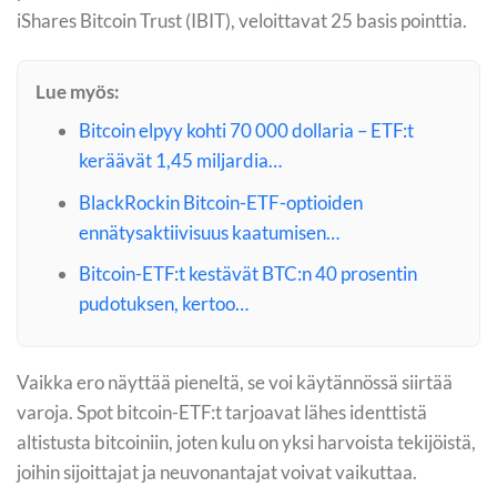
iShares Bitcoin Trust (IBIT), veloittavat 25 basis pointtia.
Lue myös:
Bitcoin elpyy kohti 70 000 dollaria – ETF:t
keräävät 1,45 miljardia…
BlackRockin Bitcoin-ETF-optioiden
ennätysaktiivisuus kaatumisen…
Bitcoin-ETF:t kestävät BTC:n 40 prosentin
pudotuksen, kertoo…
Vaikka ero näyttää pieneltä, se voi käytännössä siirtää
varoja. Spot bitcoin-ETF:t tarjoavat lähes identtistä
altistusta bitcoiniin, joten kulu on yksi harvoista tekijöistä,
joihin sijoittajat ja neuvonantajat voivat vaikuttaa.