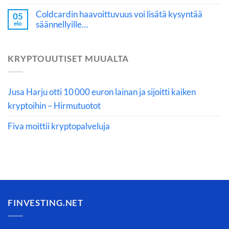
Coldcardin haavoittuvuus voi lisätä kysyntää
05
säännellyille…
elo
KRYPTOUUTISET MUUALTA
Jusa Harju otti 10 000 euron lainan ja sijoitti kaiken
kryptoihin – Hirmutuotot
Fiva moittii kryptopalveluja
FINVESTING.NET