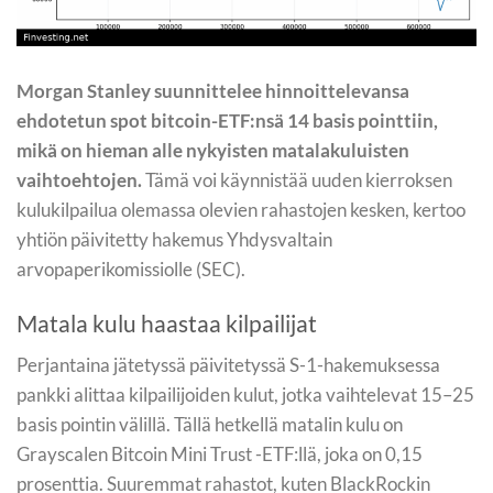
Morgan Stanley suunnittelee hinnoittelevansa
ehdotetun spot bitcoin-ETF:nsä 14 basis pointtiin,
mikä on hieman alle nykyisten matalakuluisten
vaihtoehtojen.
Tämä voi käynnistää uuden kierroksen
kulukilpailua olemassa olevien rahastojen kesken, kertoo
yhtiön päivitetty hakemus Yhdysvaltain
arvopaperikomissiolle (SEC).
Matala kulu haastaa kilpailijat
Perjantaina jätetyssä päivitetyssä S-1-hakemuksessa
pankki alittaa kilpailijoiden kulut, jotka vaihtelevat 15–25
basis pointin välillä. Tällä hetkellä matalin kulu on
Grayscalen Bitcoin Mini Trust -ETF:llä, joka on 0,15
prosenttia. Suuremmat rahastot, kuten BlackRockin