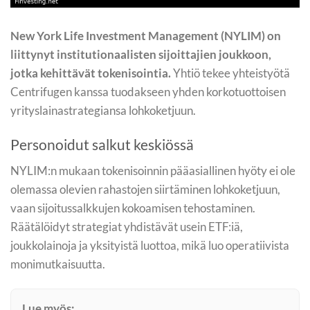
New York Life Investment Management (NYLIM) on
liittynyt institutionaalisten sijoittajien joukkoon,
jotka kehittävät tokenisointia.
Yhtiö tekee yhteistyötä
Centrifugen kanssa tuodakseen yhden korkotuottoisen
yrityslainastrategiansa lohkoketjuun.
Personoidut salkut keskiössä
NYLIM:n mukaan tokenisoinnin pääasiallinen hyöty ei ole
olemassa olevien rahastojen siirtäminen lohkoketjuun,
vaan sijoitussalkkujen kokoamisen tehostaminen.
Räätälöidyt strategiat yhdistävät usein ETF:iä,
joukkolainoja ja yksityistä luottoa, mikä luo operatiivista
monimutkaisuutta.
Lue myös: