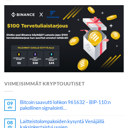
VIIMEISIMMÄT KRYPTOUUTISET
Bitcoin saavutti lohkon 961632 – BIP-110:n
09
pakollinen signalointi…
elo
Laitteistolompakoiden kysyntä Venäjällä
08
kaksinkertaistui uusien…
elo