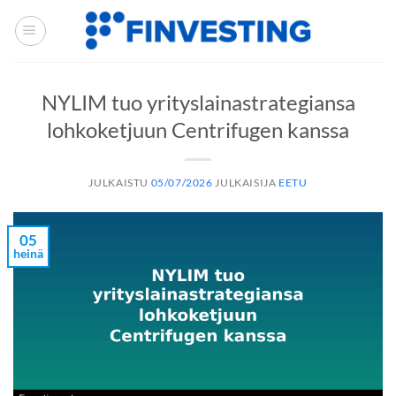
Siirry
sisältöön
NYLIM tuo yrityslainastrategiansa
lohkoketjuun Centrifugen kanssa
JULKAISTU
05/07/2026
JULKAISIJA
EETU
05
heinä