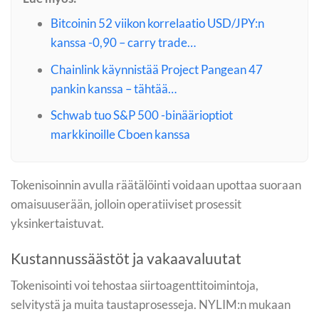
Bitcoinin 52 viikon korrelaatio USD/JPY:n
kanssa -0,90 – carry trade…
Chainlink käynnistää Project Pangean 47
pankin kanssa – tähtää…
Schwab tuo S&P 500 -binäärioptiot
markkinoille Cboen kanssa
Tokenisoinnin avulla räätälöinti voidaan upottaa suoraan
omaisuuserään, jolloin operatiiviset prosessit
yksinkertaistuvat.
Kustannussäästöt ja vakaavaluutat
Tokenisointi voi tehostaa siirtoagenttitoimintoja,
selvitystä ja muita taustaprosesseja. NYLIM:n mukaan