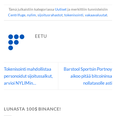
Tämä julkaistiin kategoriassa
Uutiset
ja merkittiin tunnisteisiin
Centrifuge
,
nylim
,
sijoitusrahastot
,
tokenisointi
,
vakaavaluutat
.
EETU
Tokenisointi mahdollistaa
Barstool Sportsin Portnoy
personoidut sijoitussalkut,
aikoo pitää bitcoininsa
arvioi NYLIMin…
nollatasolle asti
LUNASTA 100$ BINANCE!