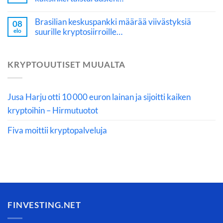
Brasilian keskuspankki määrää viivästyksiä
08
suurille kryptosiirroille…
elo
KRYPTOUUTISET MUUALTA
Jusa Harju otti 10 000 euron lainan ja sijoitti kaiken
kryptoihin – Hirmutuotot
Fiva moittii kryptopalveluja
FINVESTING.NET