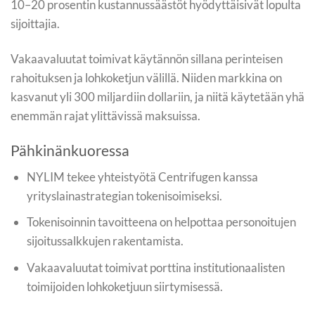
10–20 prosentin kustannussäästöt hyödyttäisivät lopulta
sijoittajia.
Vakaavaluutat toimivat käytännön sillana perinteisen
rahoituksen ja lohkoketjun välillä. Niiden markkina on
kasvanut yli 300 miljardiin dollariin, ja niitä käytetään yhä
enemmän rajat ylittävissä maksuissa.
Pähkinänkuoressa
NYLIM tekee yhteistyötä Centrifugen kanssa
yrityslainastrategian tokenisoimiseksi.
Tokenisoinnin tavoitteena on helpottaa personoitujen
sijoitussalkkujen rakentamista.
Vakaavaluutat toimivat porttina institutionaalisten
toimijoiden lohkoketjuun siirtymisessä.