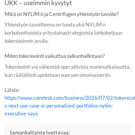
UKK – useimmin kysytyt
Mikä on NYLIM:n ja Centrifugen yhteistyön tavoite?
Yhteistyön tavoitteena on tuoda yksi NYLIM:n
korkotuottoisista yrityslainastrategioista lohkoketjuun
tokenisoinnin avulla.
Miten tokenisointi vaikuttaa salkunhallintaan?
Tokenisointi voi vähentää operatiivista monimutkaisuutta,
kun räätälöinti upotetaan suoraan omaisuuseriin.
Lähde:
https://www.coindesk.com/business/2026/07/02/tokenizat
s-next-use-case-is-personalized-portfolios-nylim-
executive-says
Samankaltaista luettavaa: