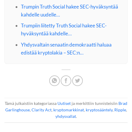
Trumpin Truth Social hakee SEC-hyväksyntää
kahdelle uudelle…
Trumpiin liitetty Truth Social hakee SEC-
hyväksyntää kahdelle…
Yhdysvaltain senaatin demokraatti haluaa
edistää kryptolakia – SEC:n…
Tämä julkaistiin kategoriassa
Uutiset
ja merkittiin tunnisteisiin
Brad
Garlinghouse
,
Clarity Act
,
kryptomarkkinat
,
kryptosääntely
,
Ripple
,
yhdysvallat
.