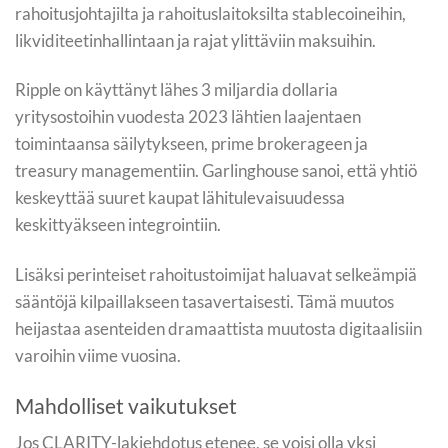
rahoitusjohtajilta ja rahoituslaitoksilta stablecoineihin,
likviditeetinhallintaan ja rajat ylittäviin maksuihin.
Ripple on käyttänyt lähes 3 miljardia dollaria
yritysostoihin vuodesta 2023 lähtien laajentaen
toimintaansa säilytykseen, prime brokerageen ja
treasury managementiin. Garlinghouse sanoi, että yhtiö
keskeyttää suuret kaupat lähitulevaisuudessa
keskittyäkseen integrointiin.
Lisäksi perinteiset rahoitustoimijat haluavat selkeämpiä
sääntöjä kilpaillakseen tasavertaisesti. Tämä muutos
heijastaa asenteiden dramaattista muutosta digitaalisiin
varoihin viime vuosina.
Mahdolliset vaikutukset
Jos CLARITY-lakiehdotus etenee, se voisi olla yksi