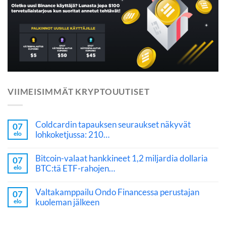
VIIMEISIMMÄT KRYPTOUUTISET
Coldcardin tapauksen seuraukset näkyvät
07
lohkoketjussa: 210…
elo
Bitcoin-valaat hankkineet 1,2 miljardia dollaria
07
BTC:tä ETF-rahojen…
elo
Valtakamppailu Ondo Financessa perustajan
07
kuoleman jälkeen
elo