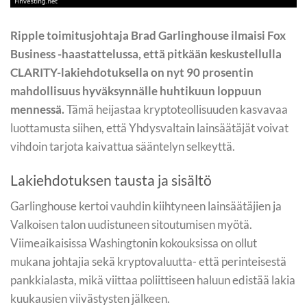
Ripple toimitusjohtaja Brad Garlinghouse ilmaisi Fox
Business -haastattelussa, että pitkään keskustellulla
CLARITY-lakiehdotuksella on nyt 90 prosentin
mahdollisuus hyväksynnälle huhtikuun loppuun
mennessä.
Tämä heijastaa kryptoteollisuuden kasvavaa
luottamusta siihen, että Yhdysvaltain lainsäätäjät voivat
vihdoin tarjota kaivattua sääntelyn selkeyttä.
Lakiehdotuksen tausta ja sisältö
Garlinghouse kertoi vauhdin kiihtyneen lainsäätäjien ja
Valkoisen talon uudistuneen sitoutumisen myötä.
Viimeaikaisissa Washingtonin kokouksissa on ollut
mukana johtajia sekä kryptovaluutta- että perinteisestä
pankkialasta, mikä viittaa poliittiseen haluun edistää lakia
kuukausien viivästysten jälkeen.