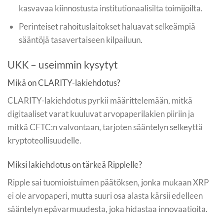
kasvavaa kiinnostusta institutionaalisilta toimijoilta.
Perinteiset rahoituslaitokset haluavat selkeämpiä
sääntöjä tasavertaiseen kilpailuun.
UKK – useimmin kysytyt
Mikä on CLARITY-lakiehdotus?
CLARITY-lakiehdotus pyrkii määrittelemään, mitkä
digitaaliset varat kuuluvat arvopaperilakien piiriin ja
mitkä CFTC:n valvontaan, tarjoten sääntelyn selkeyttä
kryptoteollisuudelle.
Miksi lakiehdotus on tärkeä Ripplelle?
Ripple sai tuomioistuimen päätöksen, jonka mukaan XRP
ei ole arvopaperi, mutta suuri osa alasta kärsii edelleen
sääntelyn epävarmuudesta, joka hidastaa innovaatioita.