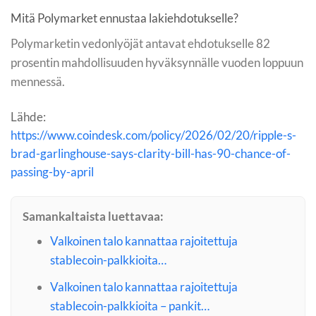
Mitä Polymarket ennustaa lakiehdotukselle?
Polymarketin vedonlyöjät antavat ehdotukselle 82
prosentin mahdollisuuden hyväksynnälle vuoden loppuun
mennessä.
Lähde:
https://www.coindesk.com/policy/2026/02/20/ripple-s-
brad-garlinghouse-says-clarity-bill-has-90-chance-of-
passing-by-april
Samankaltaista luettavaa:
Valkoinen talo kannattaa rajoitettuja
stablecoin-palkkioita…
Valkoinen talo kannattaa rajoitettuja
stablecoin-palkkioita – pankit…