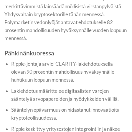
merkittävimmistä lainsäädännöllisistä virstanpylväistä
Yhdysvaltain kryptosektorille tähän mennessä.
Polymarketin vedonlyöjät antavat ehdotukselle 82
prosentin mahdollisuuden hyväksynnälle vuoden loppuun
mennessä.
Pähkinänkuoressa
Ripple-johtaja arvioi CLARITY-lakiehdotuksella
olevan 90 prosentin mahdollisuus hyväksynnälle
huhtikuun loppuun mennessä.
Lakiehdotus määrittelee digitaalisten varojen
sääntelyä arvopapereiden ja hyödykkeiden välillä.
Sääntelyn epävarmuus on hidastanut innovaatioita
kryptoteollisuudessa.
Ripple keskittyy yritysostojen integrointiin ja näkee