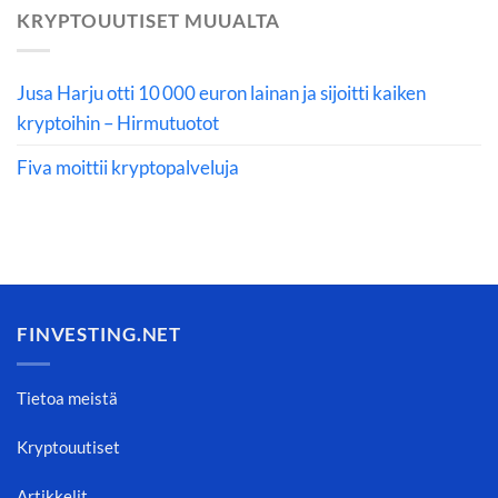
KRYPTOUUTISET MUUALTA
Jusa Harju otti 10 000 euron lainan ja sijoitti kaiken
kryptoihin – Hirmutuotot
Fiva moittii kryptopalveluja
FINVESTING.NET
Tietoa meistä
Kryptouutiset
Artikkelit