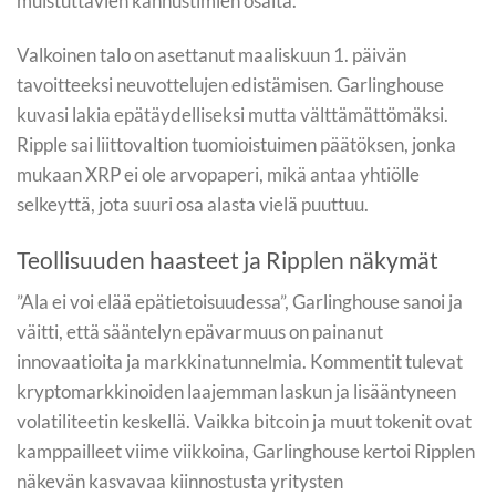
muistuttavien kannustimien osalta.
Valkoinen talo on asettanut maaliskuun 1. päivän
tavoitteeksi neuvottelujen edistämisen. Garlinghouse
kuvasi lakia epätäydelliseksi mutta välttämättömäksi.
Ripple sai liittovaltion tuomioistuimen päätöksen, jonka
mukaan XRP ei ole arvopaperi, mikä antaa yhtiölle
selkeyttä, jota suuri osa alasta vielä puuttuu.
Teollisuuden haasteet ja Ripplen näkymät
”Ala ei voi elää epätietoisuudessa”, Garlinghouse sanoi ja
väitti, että sääntelyn epävarmuus on painanut
innovaatioita ja markkinatunnelmia. Kommentit tulevat
kryptomarkkinoiden laajemman laskun ja lisääntyneen
volatiliteetin keskellä. Vaikka bitcoin ja muut tokenit ovat
kamppailleet viime viikkoina, Garlinghouse kertoi Ripplen
näkevän kasvavaa kiinnostusta yritysten