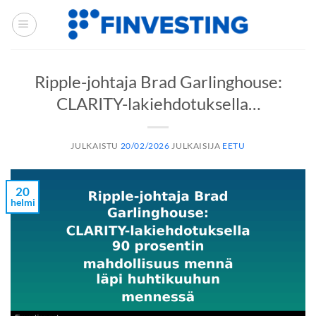
Siirry
sisältöön
Ripple-johtaja Brad Garlinghouse:
CLARITY-lakiehdotuksella…
JULKAISTU
20/02/2026
JULKAISIJA
EETU
20
helmi