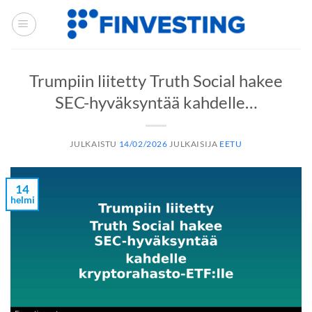
Siirry
sisältöön
Trumpiin liitetty Truth Social hakee
SEC-hyväksyntää kahdelle…
JULKAISTU
14/02/2026
JULKAISIJA
EETU
14
helmi