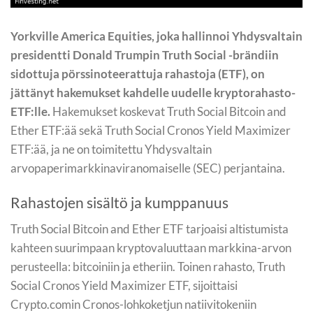
Yorkville America Equities, joka hallinnoi Yhdysvaltain
presidentti Donald Trumpin Truth Social -brändiin
sidottuja pörssinoteerattuja rahastoja (ETF), on
jättänyt hakemukset kahdelle uudelle kryptorahasto-
ETF:lle.
Hakemukset koskevat Truth Social Bitcoin and
Ether ETF:ää sekä Truth Social Cronos Yield Maximizer
ETF:ää, ja ne on toimitettu Yhdysvaltain
arvopaperimarkkinaviranomaiselle (SEC) perjantaina.
Rahastojen sisältö ja kumppanuus
Truth Social Bitcoin and Ether ETF tarjoaisi altistumista
kahteen suurimpaan kryptovaluuttaan markkina-arvon
perusteella: bitcoiniin ja etheriin. Toinen rahasto, Truth
Social Cronos Yield Maximizer ETF, sijoittaisi
Crypto.comin Cronos-lohkoketjun natiivitokeniin