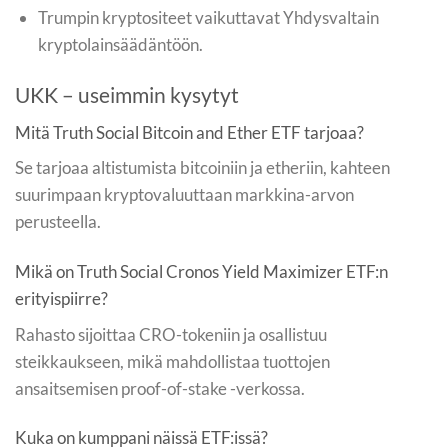
Trumpin kryptositeet vaikuttavat Yhdysvaltain
kryptolainsäädäntöön.
UKK – useimmin kysytyt
Mitä Truth Social Bitcoin and Ether ETF tarjoaa?
Se tarjoaa altistumista bitcoiniin ja etheriin, kahteen
suurimpaan kryptovaluuttaan markkina-arvon
perusteella.
Mikä on Truth Social Cronos Yield Maximizer ETF:n
erityispiirre?
Rahasto sijoittaa CRO-tokeniin ja osallistuu
steikkaukseen, mikä mahdollistaa tuottojen
ansaitsemisen proof-of-stake -verkossa.
Kuka on kumppani näissä ETF:issä?