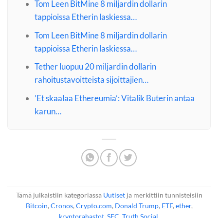
Tom Leen BitMine 8 miljardin dollarin
tappioissa Etherin laskiessa…
Tom Leen BitMine 8 miljardin dollarin
tappioissa Etherin laskiessa…
Tether luopuu 20 miljardin dollarin
rahoitustavoitteista sijoittajien…
’Et skaalaa Ethereumia’: Vitalik Buterin antaa
karun…
Tämä julkaistiin kategoriassa
Uutiset
ja merkittiin tunnisteisiin
Bitcoin
,
Cronos
,
Crypto.com
,
Donald Trump
,
ETF
,
ether
,
kryptorahastot
,
SEC
,
Truth Social
.