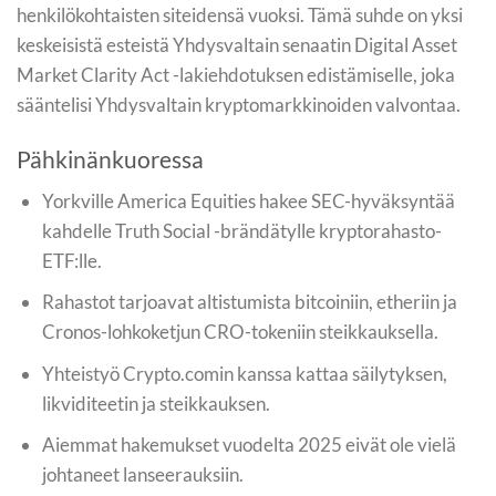
henkilökohtaisten siteidensä vuoksi. Tämä suhde on yksi
keskeisistä esteistä Yhdysvaltain senaatin Digital Asset
Market Clarity Act -lakiehdotuksen edistämiselle, joka
sääntelisi Yhdysvaltain kryptomarkkinoiden valvontaa.
Pähkinänkuoressa
Yorkville America Equities hakee SEC-hyväksyntää
kahdelle Truth Social -brändätylle kryptorahasto-
ETF:lle.
Rahastot tarjoavat altistumista bitcoiniin, etheriin ja
Cronos-lohkoketjun CRO-tokeniin steikkauksella.
Yhteistyö Crypto.comin kanssa kattaa säilytyksen,
likviditeetin ja steikkauksen.
Aiemmat hakemukset vuodelta 2025 eivät ole vielä
johtaneet lanseerauksiin.