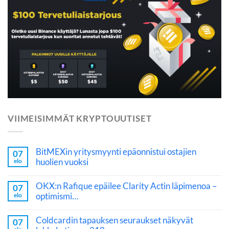
VIIMEISIMMÄT KRYPTOUUTISET
BitMEXin yritysmyynti epäonnistui ostajien
07
huolien vuoksi
elo
OKX:n Rafique epäilee Clarity Actin läpimenoa –
07
optimismi…
elo
Coldcardin tapauksen seuraukset näkyvät
07