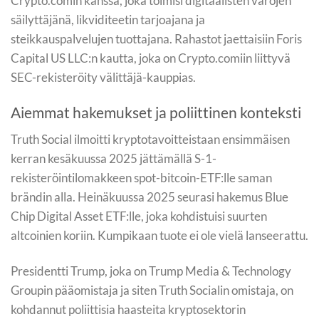
Crypto.comin kanssa, joka toimisi digitaalisten varojen
säilyttäjänä, likviditeetin tarjoajana ja
steikkauspalvelujen tuottajana. Rahastot jaettaisiin Foris
Capital US LLC:n kautta, joka on Crypto.comiin liittyvä
SEC-rekisteröity välittäjä-kauppias.
Aiemmat hakemukset ja poliittinen konteksti
Truth Social ilmoitti kryptotavoitteistaan ensimmäisen
kerran kesäkuussa 2025 jättämällä S-1-
rekisteröintilomakkeen spot-bitcoin-ETF:lle saman
brändin alla. Heinäkuussa 2025 seurasi hakemus Blue
Chip Digital Asset ETF:lle, joka kohdistuisi suurten
altcoinien koriin. Kumpikaan tuote ei ole vielä lanseerattu.
Presidentti Trump, joka on Trump Media & Technology
Groupin pääomistaja ja siten Truth Socialin omistaja, on
kohdannut poliittisia haasteita kryptosektorin