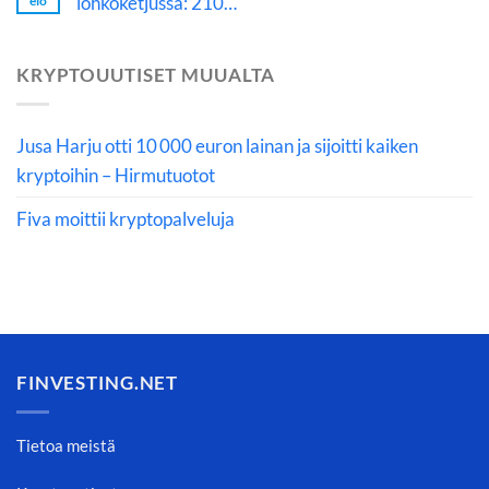
lohkoketjussa: 210…
elo
KRYPTOUUTISET MUUALTA
Jusa Harju otti 10 000 euron lainan ja sijoitti kaiken
kryptoihin – Hirmutuotot
Fiva moittii kryptopalveluja
FINVESTING.NET
Tietoa meistä