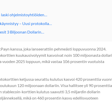
 laski ohjelmistoyhtiöiden…
käynnistyy – Uusi protokolla…
esit 3 Biljoonan Dollarin…
tPayn kanssa, joka lanseerattiin pehmeästi loppuvuonna 2024.
okorttien kuukausivolyymit kasvoivat noin 100 miljoonasta dollar
usta vuoden 2025 loppuun, mikä vastaa 106 prosentin vuotuista
yptokorttien ketjussa seurattu kulutus kasvoi 420 prosenttia vuon
ulukuun 120 miljoonaan dollariin. Visa hallitsee yli 90 prosenttia
n stablecoin-korttien kulutus saavutti 3,5 miljardin dollarin
eljänneksellä, mikä on 460 prosentin kasvu edellisvuoteen