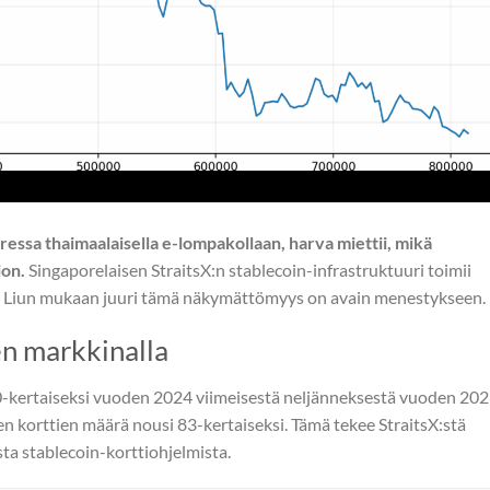
essa thaimaalaisella e-lompakollaan, harva miettii, mikä
ion.
Singaporelaisen StraitsX:n stablecoin-infrastruktuuri toimii
wei Liun mukaan juuri tämä näkymättömyys on avain menestykseen.
n markkinalla
40-kertaiseksi vuoden 2024 viimeisestä neljänneksestä vuoden 20
en korttien määrä nousi 83-kertaiseksi. Tämä tekee StraitsX:stä
a stablecoin-korttiohjelmista.