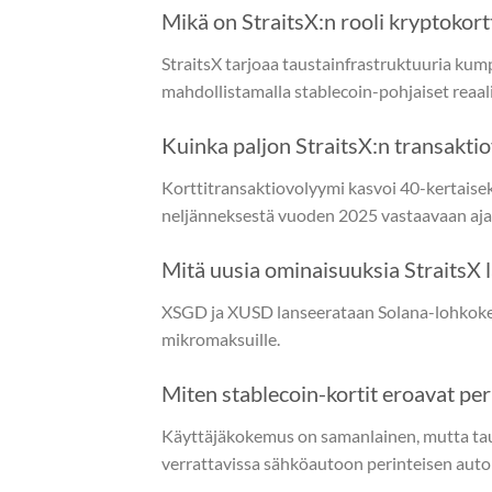
Mikä on StraitsX:n rooli kryptokort
StraitsX tarjoaa taustainfrastruktuuria kum
mahdollistamalla stablecoin-pohjaiset reaal
Kuinka paljon StraitsX:n transakti
Korttitransaktiovolyymi kasvoi 40-kertaisek
neljänneksestä vuoden 2025 vastaavaan aja
Mitä uusia ominaisuuksia StraitsX 
XSGD ja XUSD lanseerataan Solana-lohkoke
mikromaksuille.
Miten stablecoin-kortit eroavat peri
Käyttäjäkokemus on samanlainen, mutta taust
verrattavissa sähköautoon perinteisen auton