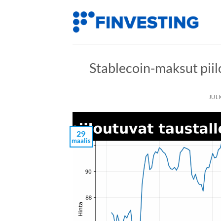
Siirry
sisältöön
Stablecoin-maksut pii
JUL
29
maalis