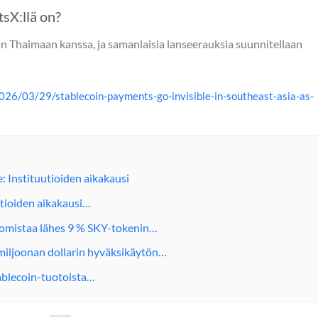
sX:llä on?
n Thaimaan kanssa, ja samanlaisia lanseerauksia suunnitellaan
26/03/29/stablecoin-payments-go-invisible-in-southeast-asia-as-
: Instituutioiden aikakausi
utioiden aikakausi…
– omistaa lähes 9 % SKY-tokenin…
miljoonan dollarin hyväksikäytön…
ablecoin-tuotoista…