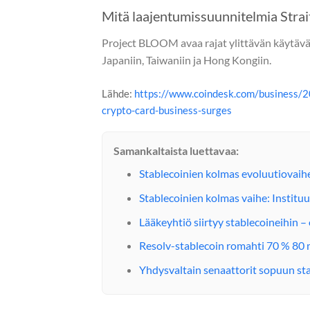
Mitä laajentumissuunnitelmia Strait
Project BLOOM avaa rajat ylittävän käytävä
Japaniin, Taiwaniin ja Hong Kongiin.
Lähde:
https://www.coindesk.com/business/20
crypto-card-business-surges
Samankaltaista luettavaa:
Stablecoinien kolmas evoluutiovaihe
Stablecoinien kolmas vaihe: Institu
Lääkeyhtiö siirtyy stablecoineihin 
Resolv-stablecoin romahti 70 % 80 
Yhdysvaltain senaattorit sopuun st