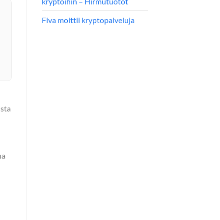
kryptoihin – Hirmutuotot
Fiva moittii kryptopalveluja
ista
na