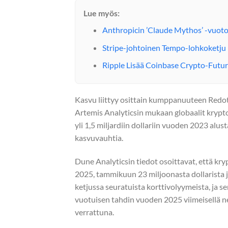
Lue myös:
Anthropicin ’Claude Mythos’ -vuoto
Stripe-johtoinen Tempo-lohkoketju 
Ripple Lisää Coinbase Crypto-Futur
Kasvu liittyy osittain kumppanuuteen Redo
Artemis Analyticsin mukaan globaalit krypt
yli 1,5 miljardiin dollariin vuoden 2023 al
kasvuvauhtia.
Dune Analyticsin tiedot osoittavat, että kr
2025, tammikuun 23 miljoonasta dollarista jo
ketjussa seuratuista korttivolyymeista, ja se
vuotuisen tahdin vuoden 2025 viimeisellä n
verrattuna.