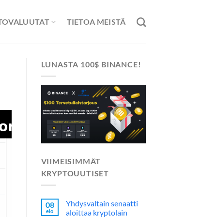
TOVALUUTAT
TIETOA MEISTÄ
LUNASTA 100$ BINANCE!
VIIMEISIMMÄT
KRYPTOUUTISET
Yhdysvaltain senaatti
08
elo
aloittaa kryptolain