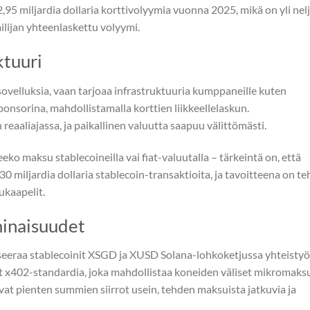
2,95 miljardia dollaria korttivolyymia vuonna 2025, mikä on yli nel
lijan yhteenlaskettu volyymi.
ktuuri
 sovelluksia, vaan tarjoaa infrastruktuuria kumppaneille kuten
ponsorina, mahdollistamalla korttien liikkeellelaskun.
eaaliajassa, ja paikallinen valuutta saapuu välittömästi.
keeko maksu stablecoineilla vai fiat-valuutalla – tärkeintä on, että
30 miljardia dollaria stablecoin-transaktioita, ja tavoitteena on t
ukaapelit.
minaisuudet
eeraa stablecoinit XSGD ja XUSD Solana-lohkoketjussa yhteisty
t x402-standardia, joka mahdollistaa koneiden väliset mikromaksu
avat pienten summien siirrot usein, tehden maksuista jatkuvia ja