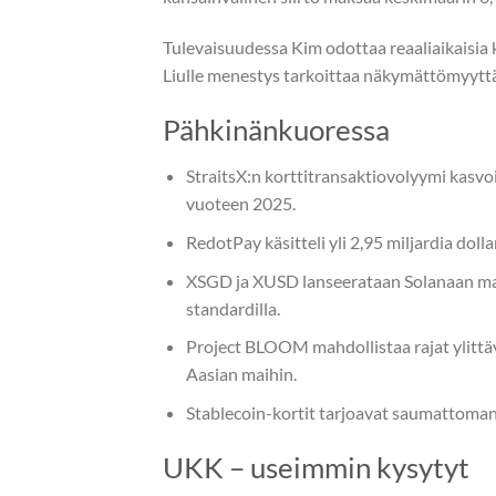
Tulevaisuudessa Kim odottaa reaaliaikaisia ku
Liulle menestys tarkoittaa näkymättömyyttä:
Pähkinänkuoressa
StraitsX:n korttitransaktiovolyymi kasvo
vuoteen 2025.
RedotPay käsitteli yli 2,95 miljardia dolla
XSGD ja XUSD lanseerataan Solanaan ma
standardilla.
Project BLOOM mahdollistaa rajat ylittä
Aasian maihin.
Stablecoin-kortit tarjoavat saumattoman 
UKK – useimmin kysytyt