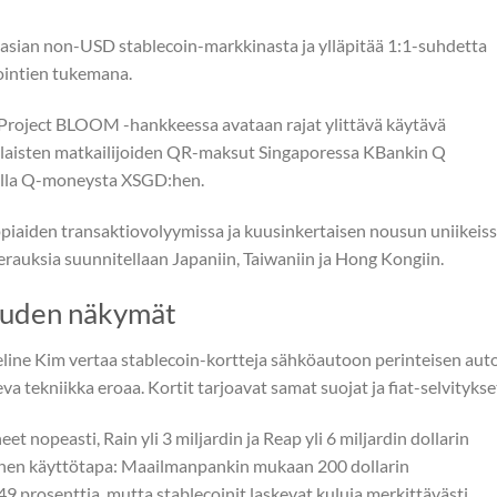
Aasian non-USD stablecoin-markkinasta ja ylläpitää 1:1-suhdetta
ointien tukemana.
. Project BLOOM -hankkeessa avataan rajat ylittävä käytävä
laisten matkailijoiden QR-maksut Singaporessa KBankin Q
talla Q-moneysta XSGD:hen.
piaiden transaktiovolyymissa ja kuusinkertaisen nousun uniikeis
erauksia suunnitellaan Japaniin, Taiwaniin ja Hong Kongiin.
suuden näkymät
line Kim vertaa stablecoin-kortteja sähköautoon perinteisen aut
a tekniikka eroaa. Kortit tarjoavat samat suojat ja fiat-selvitykse
t nopeasti, Rain yli 3 miljardin ja Reap yli 6 miljardin dollarin
einen käyttötapa: Maailmanpankin mukaan 200 dollarin
9 prosenttia, mutta stablecoinit laskevat kuluja merkittävästi.