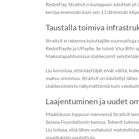
RedotPay, StraitsX:n kumppani, käsitteli yli 
kertaa enemmän kuin sen 13 lähimmän kilpai
Taustalla toimiva infrastru
StraitsX ei rakenna kuluttajille suunnattuja
RedotPaylle ja UPaylle. Se toimii Visa BIN-s
Maksutapahtumissa stablecoinit selvitetään r
Liu korostaa, että käyttäjät eivät välitä, kul
maksu onnistuu. StraitsX on käsitellyt lähes 
stablecoineista näkymättömiä kuin valokuit
Laajentuminen ja uudet o
Maaliskuun loppuun mennessä StraitsX lans
Solana Foundationin kanssa. Tokenit tukeva
Liu toteaa, että lähes nollakulut mahdollist
sovelluksiin upotettuja.