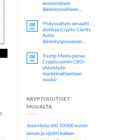
ensimmäisen
äänestysvaiheen…
Yhdysvaltain senaatti
08
elo
aloittaa Crypto Clarity
Actin
äänestysprosessin…
Trump Media peruu
08
elo
Crypto.comin CRO-
yhteistyön
markkinatilanteen
vuoksi
KRYPTOUUTISET
MUUALTA
25
Jusa Harju otti 10 000 euron
lainan ja sijoitti kaiken