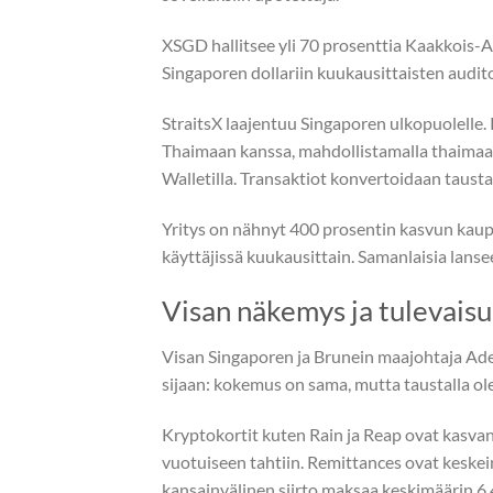
XSGD hallitsee yli 70 prosenttia Kaakkois-
Singaporen dollariin kuukausittaisten audit
StraitsX laajentuu Singaporen ulkopuolelle
Thaimaan kanssa, mahdollistamalla thaimaa
Walletilla. Transaktiot konvertoidaan taus
Yritys on nähnyt 400 prosentin kasvun kaup
käyttäjissä kuukausittain. Samanlaisia lanse
Visan näkemys ja tulevai
Visan Singaporen ja Brunein maajohtaja Ade
sijaan: kokemus on sama, mutta taustalla olev
Kryptokortit kuten Rain ja Reap ovat kasvanee
vuotuiseen tahtiin. Remittances ovat kesk
kansainvälinen siirto maksaa keskimäärin 6,4