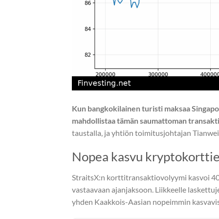
Kun bangkokilainen turisti maksaa Singapor
mahdollistaa tämän saumattoman transakt
taustalla, ja yhtiön toimitusjohtajan Tian
Nopea kasvu kryptokorttie
StraitsX:n korttitransaktiovolyymi kasvoi 
vastaavaan ajanjaksoon. Liikkeelle laskettuj
yhden Kaakkois-Aasian nopeimmin kasvavist