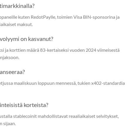
timarkkinalla?
ppaneille kuten RedotPaylle, toimien Visa BIN-sponsorina ja
iaikaiset maksut.
ovolyymi on kasvanut?
si ja korttien määrä 83-kertaiseksi vuoden 2024 viimeisestä
njaksoon.
lanseeraa?
tjussa maaliskuun loppuun mennessä, tukien x402-standardia
nteisistä korteista?
alla stablecoinit mahdollistavat reaaliaikaiset selvitykset,
 sijaan.