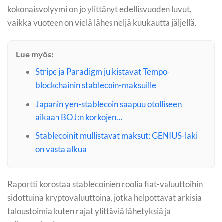
kokonaisvolyymi on jo ylittänyt edellisvuoden luvut,
vaikka vuoteen on vielä lähes neljä kuukautta jäljellä.
Lue myös:
Stripe ja Paradigm julkistavat Tempo-
blockchainin stablecoin-maksuille
Japanin yen-stablecoin saapuu otolliseen
aikaan BOJ:n korkojen…
Stablecoinit mullistavat maksut: GENIUS-laki
on vasta alkua
Raportti korostaa stablecoinien roolia fiat-valuuttoihin
sidottuina kryptovaluuttoina, jotka helpottavat arkisia
taloustoimia kuten rajat ylittäviä lähetyksiä ja