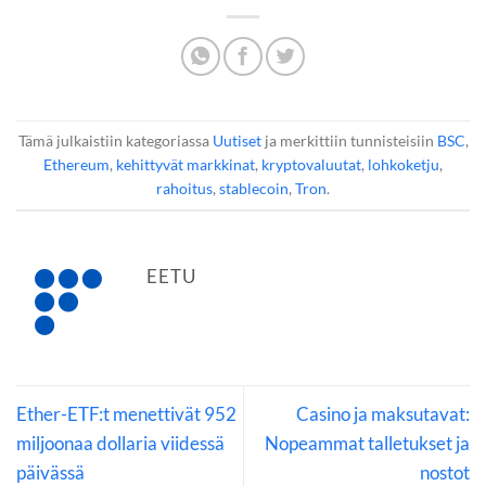
Tämä julkaistiin kategoriassa
Uutiset
ja merkittiin tunnisteisiin
BSC
,
Ethereum
,
kehittyvät markkinat
,
kryptovaluutat
,
lohkoketju
,
rahoitus
,
stablecoin
,
Tron
.
EETU
Ether-ETF:t menettivät 952
Casino ja maksutavat:
miljoonaa dollaria viidessä
Nopeammat talletukset ja
päivässä
nostot