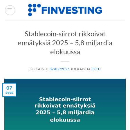
Siirry
sisältöön
Stablecoin-siirrot rikkoivat
ennätyksiä 2025 – 5,8 miljardia
elokuussa
JULKAISTU
07/09/2025
JULKAISIJA
EETU
07
syys