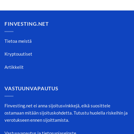
FINVESTING.NET
Tietoa meistä
Kryptouutiset
Artikkelit
VASTUUNVAPAUTUS
Finvesting.net ei anna sijoitusvinkkejä, eikä suosittele
ostamaan mitään sijoituskohdetta. Tutustu huolella riskeihin ja
verotukseen ennen sijoittamista.
Vastuuvapautus ja tietosuojaseloste