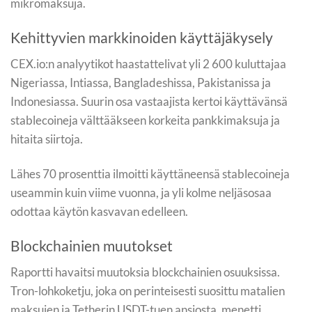
mikromaksuja.
Kehittyvien markkinoiden käyttäjäkysely
CEX.io:n analyytikot haastattelivat yli 2 600 kuluttajaa
Nigeriassa, Intiassa, Bangladeshissa, Pakistanissa ja
Indonesiassa. Suurin osa vastaajista kertoi käyttävänsä
stablecoineja välttääkseen korkeita pankkimaksuja ja
hitaita siirtoja.
Lähes 70 prosenttia ilmoitti käyttäneensä stablecoineja
useammin kuin viime vuonna, ja yli kolme neljäsosaa
odottaa käytön kasvavan edelleen.
Blockchainien muutokset
Raportti havaitsi muutoksia blockchainien osuuksissa.
Tron-lohkoketju, joka on perinteisesti suosittu matalien
maksujen ja Tetherin USDT-tuen ansiosta, menetti