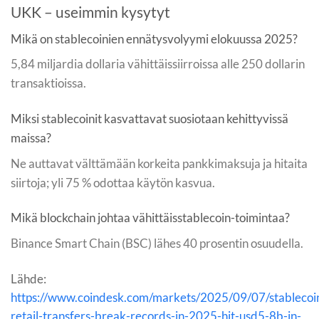
UKK – useimmin kysytyt
Mikä on stablecoinien ennätysvolyymi elokuussa 2025?
5,84 miljardia dollaria vähittäissiirroissa alle 250 dollarin
transaktioissa.
Miksi stablecoinit kasvattavat suosiotaan kehittyvissä
maissa?
Ne auttavat välttämään korkeita pankkimaksuja ja hitaita
siirtoja; yli 75 % odottaa käytön kasvua.
Mikä blockchain johtaa vähittäisstablecoin-toimintaa?
Binance Smart Chain (BSC) lähes 40 prosentin osuudella.
Lähde:
https://www.coindesk.com/markets/2025/09/07/stablecoi
retail-transfers-break-records-in-2025-hit-usd5-8b-in-