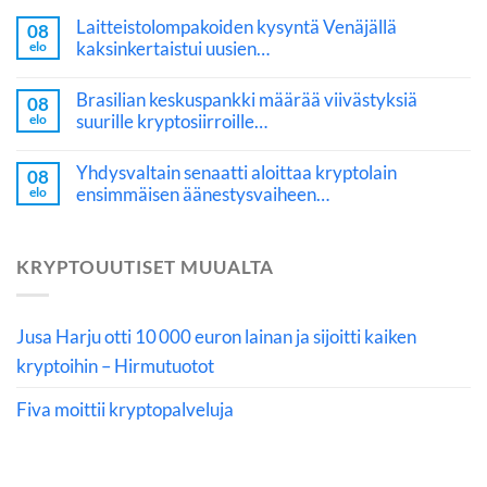
Laitteistolompakoiden kysyntä Venäjällä
08
kaksinkertaistui uusien…
elo
Brasilian keskuspankki määrää viivästyksiä
08
suurille kryptosiirroille…
elo
Yhdysvaltain senaatti aloittaa kryptolain
08
ensimmäisen äänestysvaiheen…
elo
KRYPTOUUTISET MUUALTA
Jusa Harju otti 10 000 euron lainan ja sijoitti kaiken
kryptoihin – Hirmutuotot
Fiva moittii kryptopalveluja