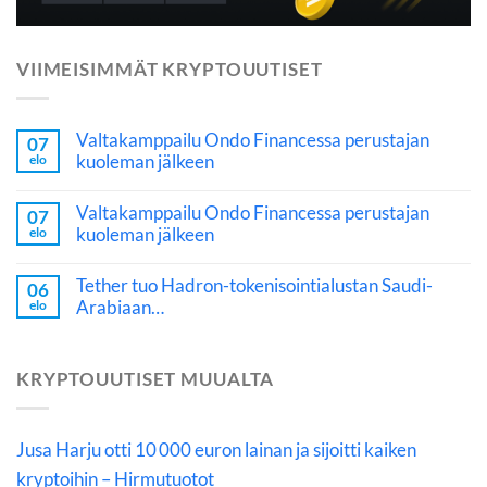
VIIMEISIMMÄT KRYPTOUUTISET
Valtakamppailu Ondo Financessa perustajan
07
kuoleman jälkeen
elo
Valtakamppailu Ondo Financessa perustajan
07
kuoleman jälkeen
elo
Tether tuo Hadron-tokenisointialustan Saudi-
06
Arabiaan…
elo
KRYPTOUUTISET MUUALTA
Jusa Harju otti 10 000 euron lainan ja sijoitti kaiken
kryptoihin – Hirmutuotot