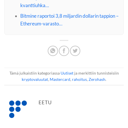
kvanttiuhka…
Bitmine raportoi 3,8 miljardin dollarin tappion –
Ethereum-varasto…
Tämä julkaistiin kategoriassa
Uutiset
ja merkittiin tunnisteisiin
kryptovaluutat
,
Mastercard
,
rahoitus
,
Zerohash
.
EETU