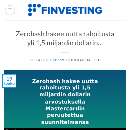
Siirry
sisältöön
Zerohash hakee uutta rahoitusta
yli 1,5 miljardin dollarin…
JULKAISTU
19/05/2026
JULKAISIJA
EETU
19
touko