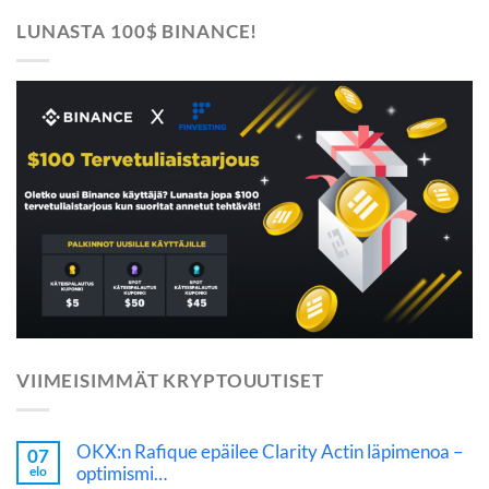
LUNASTA 100$ BINANCE!
VIIMEISIMMÄT KRYPTOUUTISET
OKX:n Rafique epäilee Clarity Actin läpimenoa –
07
optimismi…
elo