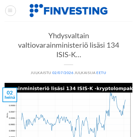
Siirry
sisältöön
Yhdysvaltain
valtiovarainministeriö lisäsi 134
ISIS-K…
JULKAISTU
02/07/2026
JULKAISIJA
EETU
02
heinä