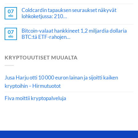
Coldcardin tapauksen seuraukset näkyvät
07
lohkoketjussa: 210…
elo
Bitcoin-valaat hankkineet 1,2 miljardia dollaria
07
BTC:tä ETF-rahojen…
elo
KRYPTOUUTISET MUUALTA
Jusa Harju otti 10 000 euron lainan ja sijoitti kaiken
kryptoihin – Hirmutuotot
Fiva moittii kryptopalveluja