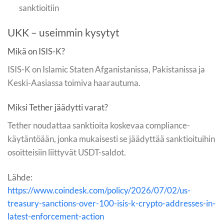
sanktioitiin
UKK – useimmin kysytyt
Mikä on ISIS-K?
ISIS-K on Islamic Staten Afganistanissa, Pakistanissa ja
Keski-Aasiassa toimiva haarautuma.
Miksi Tether jäädytti varat?
Tether noudattaa sanktioita koskevaa compliance-
käytäntöään, jonka mukaisesti se jäädyttää sanktioituihin
osoitteisiin liittyvät USDT-saldot.
Lähde:
https://www.coindesk.com/policy/2026/07/02/us-
treasury-sanctions-over-100-isis-k-crypto-addresses-in-
latest-enforcement-action