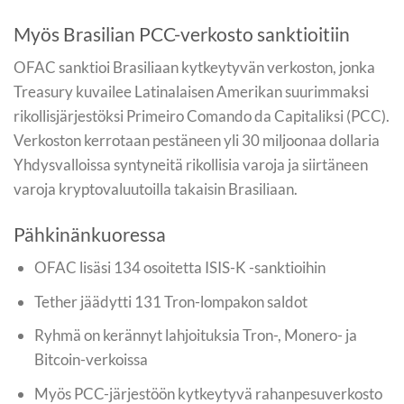
Myös Brasilian PCC-verkosto sanktioitiin
OFAC sanktioi Brasiliaan kytkeytyvän verkoston, jonka
Treasury kuvailee Latinalaisen Amerikan suurimmaksi
rikollisjärjestöksi Primeiro Comando da Capitaliksi (PCC).
Verkoston kerrotaan pestäneen yli 30 miljoonaa dollaria
Yhdysvalloissa syntyneitä rikollisia varoja ja siirtäneen
varoja kryptovaluutoilla takaisin Brasiliaan.
Pähkinänkuoressa
OFAC lisäsi 134 osoitetta ISIS-K -sanktioihin
Tether jäädytti 131 Tron-lompakon saldot
Ryhmä on kerännyt lahjoituksia Tron-, Monero- ja
Bitcoin-verkoissa
Myös PCC-järjestöön kytkeytyvä rahanpesuverkosto