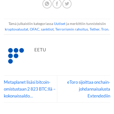
Tämä julkaistiin kategoriassa
Uutiset
ja merkittiin tunnisteisiin
kryptovaluutat
,
OFAC
,
sanktiot
,
Terrorismin rahoitus
,
Tether
,
Tron
.
EETU
Metaplanet lisäsi bitcoin-
eToro sijoittaa onchain-
omistustaan 2 823 BTC:llä –
johdannaisalusta
kokonaissaldo…
Extendediin