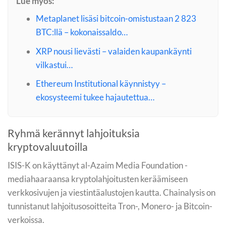
Lue myös:
Metaplanet lisäsi bitcoin-omistustaan 2 823
BTC:llä – kokonaissaldo…
XRP nousi lievästi – valaiden kaupankäynti
vilkastui…
Ethereum Institutional käynnistyy –
ekosysteemi tukee hajautettua…
Ryhmä kerännyt lahjoituksia
kryptovaluutoilla
ISIS-K on käyttänyt al-Azaim Media Foundation -
mediahaaraansa kryptolahjoitusten keräämiseen
verkkosivujen ja viestintäalustojen kautta. Chainalysis on
tunnistanut lahjoitusosoitteita Tron-, Monero- ja Bitcoin-
verkoissa.