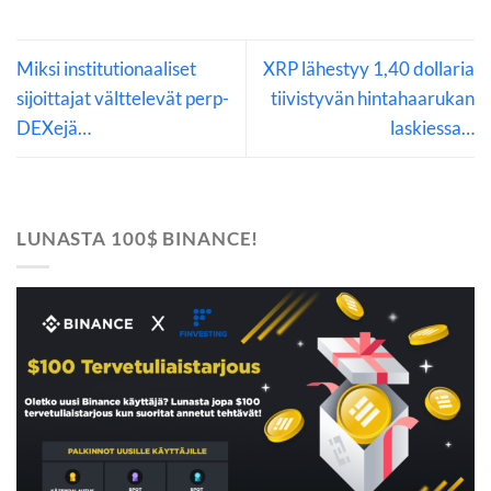
Miksi institutionaaliset
XRP lähestyy 1,40 dollaria
sijoittajat välttelevät perp-
tiivistyvän hintahaarukan
DEXejä…
laskiessa…
LUNASTA 100$ BINANCE!