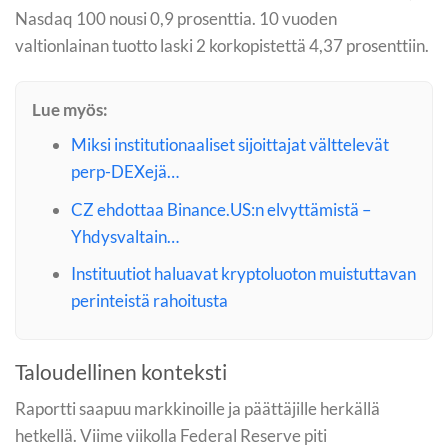
Nasdaq 100 nousi 0,9 prosenttia. 10 vuoden
valtionlainan tuotto laski 2 korkopistettä 4,37 prosenttiin.
Lue myös:
Miksi institutionaaliset sijoittajat välttelevät
perp-DEXejä…
CZ ehdottaa Binance.US:n elvyttämistä –
Yhdysvaltain…
Instituutiot haluavat kryptoluoton muistuttavan
perinteistä rahoitusta
Taloudellinen konteksti
Raportti saapuu markkinoille ja päättäjille herkällä
hetkellä. Viime viikolla Federal Reserve piti