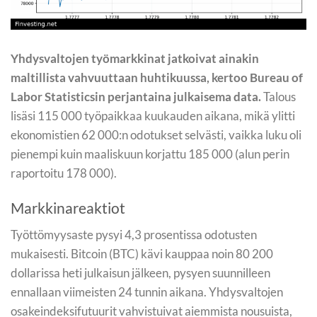
Yhdysvaltojen työmarkkinat jatkoivat ainakin
maltillista vahvuuttaan huhtikuussa, kertoo Bureau of
Labor Statisticsin perjantaina julkaisema data.
Talous
lisäsi 115 000 työpaikkaa kuukauden aikana, mikä ylitti
ekonomistien 62 000:n odotukset selvästi, vaikka luku oli
pienempi kuin maaliskuun korjattu 185 000 (alun perin
raportoitu 178 000).
Markkinareaktiot
Työttömyysaste pysyi 4,3 prosentissa odotusten
mukaisesti. Bitcoin (BTC) kävi kauppaa noin 80 200
dollarissa heti julkaisun jälkeen, pysyen suunnilleen
ennallaan viimeisten 24 tunnin aikana. Yhdysvaltojen
osakeindeksifutuurit vahvistuivat aiemmista nousuista,