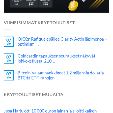
VIIMEISIMMÄT KRYPTOUUTISET
OKX:n Rafique epäilee Clarity Actin läpimenoa –
07
optimismi…
elo
Coldcardin tapauksen seuraukset näkyvät
07
lohkoketjussa: 210…
elo
Bitcoin-valaat hankkineet 1,2 miljardia dollaria
07
BTC:tä ETF-rahojen…
elo
KRYPTOUUTISET MUUALTA
Jusa Harju otti 10 000 euron lainan ja sijoitti kaiken