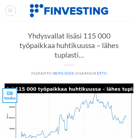
Siirry
sisältöön
Yhdysvallat lisäsi 115 000
työpaikkaa huhtikuussa – lähes
tuplasti…
JULKAISTU
08/05/2026
JULKAISIJA
EETU
08
touko