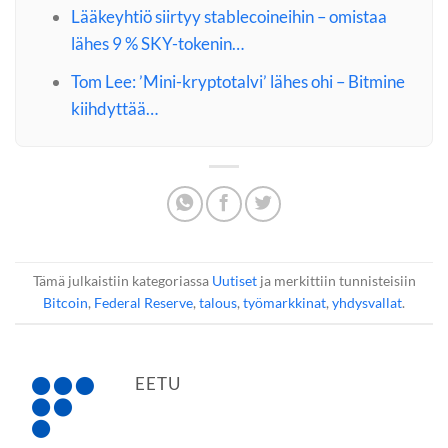
Lääkeyhtiö siirtyy stablecoineihin – omistaa
lähes 9 % SKY-tokenin…
Tom Lee: ’Mini-kryptotalvi’ lähes ohi – Bitmine
kiihdyttää…
Tämä julkaistiin kategoriassa
Uutiset
ja merkittiin tunnisteisiin
Bitcoin
,
Federal Reserve
,
talous
,
työmarkkinat
,
yhdysvallat
.
EETU