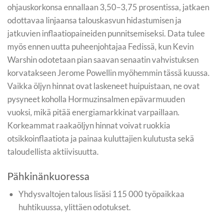
ohjauskorkonsa ennallaan 3,50–3,75 prosentissa, jatkaen
odottavaa linjaansa talouskasvun hidastumisen ja
jatkuvien inflaatiopaineiden punnitsemiseksi. Data tulee
myös ennen uutta puheenjohtajaa Fedissä, kun Kevin
Warshin odotetaan pian saavan senaatin vahvistuksen
korvatakseen Jerome Powellin myöhemmin tässä kuussa.
Vaikka öljyn hinnat ovat laskeneet huipuistaan, ne ovat
pysyneet koholla Hormuzinsalmen epävarmuuden
vuoksi, mikä pitää energiamarkkinat varpaillaan.
Korkeammat raakaöljyn hinnat voivat ruokkia
otsikkoinflaatiota ja painaa kuluttajien kulutusta sekä
taloudellista aktiivisuutta.
Pähkinänkuoressa
Yhdysvaltojen talous lisäsi 115 000 työpaikkaa
huhtikuussa, ylittäen odotukset.