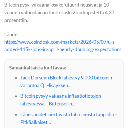
Bitcoin pysyi vakaana, osakefutuurit nousivat ja 10
vuoden valtionlainan tuotto laski 2 korkopistettä 4,37
prosenttiin.
Lähde:
https://www.coindesk.com/markets/2026/05/07/u-s-
added-115k-jobs-in-april-nearly-doubling-expectations
Samankaltaista luettavaa:
Jack Dorseyn Block lähestyy 9 000 bitcoinin
varantoa Q1-lisäyksen…
Bitcoin pysyy vakaana inflaatiotietojen
lähestyessä – Bittensorin…
Lähes puolet kiertävistä bitcoineista tappiolla –
Pitkäaikaiset…