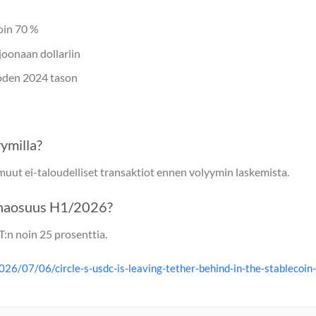
oin 70 %
joonaan dollariin
oden 2024 tason
yymilla?
 muut ei-taloudelliset transaktiot ennen volyymin laskemista.
inaosuus H1/2026?
:n noin 25 prosenttia.
26/07/06/circle-s-usdc-is-leaving-tether-behind-in-the-stablecoin-