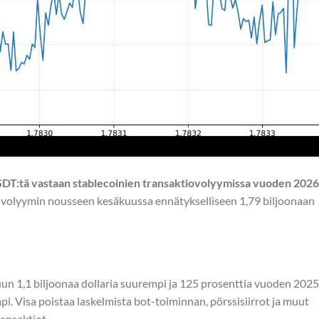
DT:tä vastaan stablecoinien transaktiovolyymissa vuoden 2026
n volyymin nousseen kesäkuussa ennätykselliseen 1,79 biljoonaan
un 1,1 biljoonaa dollaria suurempi ja 125 prosenttia vuoden 2025
i. Visa poistaa laskelmista bot-toiminnan, pörssisiirrot ja muut
ansaktiot.