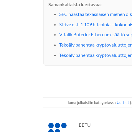
Samankaltaista luettavaa:
SEC haastaa texasilaisen miehen oi
Strive osti 1 109 bitcoinia – kokon
Vitalik Buterin: Ethereum-säätiö s
Tekoäly pahentaa kryptovaluuttojen
Tekoäly pahentaa kryptovaluuttojen
Tämä julkaistiin kategoriassa
Uutiset
j
EETU