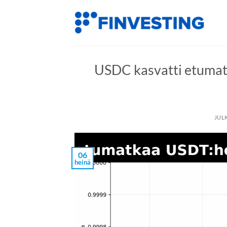
Siirry
sisältöön
USDC kasvatti etumat
JUL
06
heinä