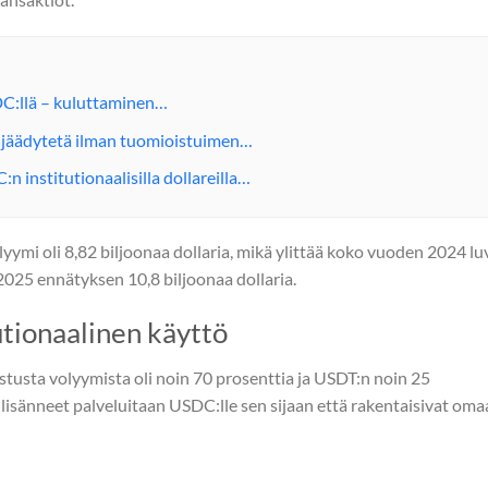
DC:llä – kuluttaminen…
i jäädytetä ilman tuomioistuimen…
 institutionaalisilla dollareilla…
mi oli 8,82 biljoonaa dollaria, mikä ylittää koko vuoden 2024 l
 2025 ennätyksen 10,8 biljoonaa dollaria.
utionaalinen käyttö
usta volyymista oli noin 70 prosenttia ja USDT:n noin 25
lisänneet palveluitaan USDC:lle sen sijaan että rakentaisivat oma