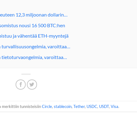
keuteen 12,3 miljoonan dollarin…
aisomistus nousi 16 500 BTC:hen
upistuu ja vähentää ETH-myyntejä
 turvallisuusongelmia, varoittaa…
 tietoturvaongelmia, varoittaa…
a merkittiin tunnisteisiin
Circle
,
stablecoin
,
Tether
,
USDC
,
USDT
,
Visa
.