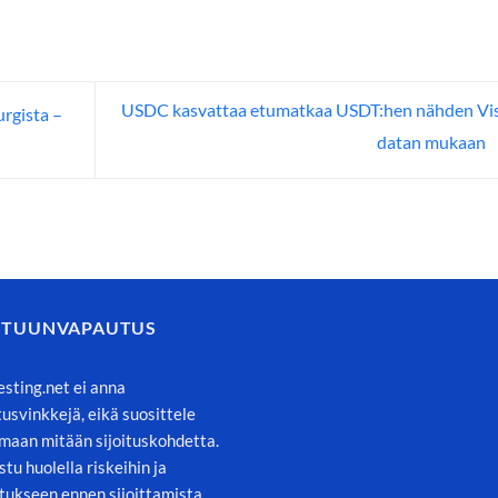
USDC kasvattaa etumatkaa USDT:hen nähden Vi
rgista –
datan mukaan
STUUNVAPAUTUS
esting.net ei anna
itusvinkkejä, eikä suosittele
maan mitään sijoituskohdetta.
stu huolella riskeihin ja
tukseen ennen sijoittamista.