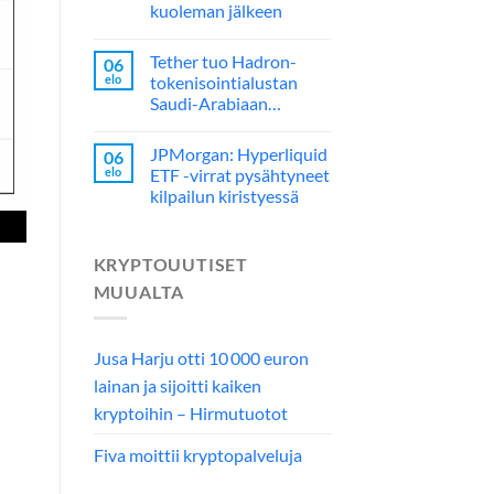
kuoleman jälkeen
Tether tuo Hadron-
06
elo
tokenisointialustan
Saudi-Arabiaan…
JPMorgan: Hyperliquid
06
elo
ETF -virrat pysähtyneet
kilpailun kiristyessä
KRYPTOUUTISET
MUUALTA
Jusa Harju otti 10 000 euron
lainan ja sijoitti kaiken
kryptoihin – Hirmutuotot
Fiva moittii kryptopalveluja