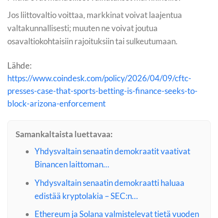
Jos liittovaltio voittaa, markkinat voivat laajentua
valtakunnallisesti; muuten ne voivat joutua
osavaltiokohtaisiin rajoituksiin tai sulkeutumaan.
Lähde:
https://www.coindesk.com/policy/2026/04/09/cftc-
presses-case-that-sports-betting-is-finance-seeks-to-
block-arizona-enforcement
Samankaltaista luettavaa:
Yhdysvaltain senaatin demokraatit vaativat
Binancen laittoman…
Yhdysvaltain senaatin demokraatti haluaa
edistää kryptolakia – SEC:n…
Ethereum ja Solana valmistelevat tietä vuoden