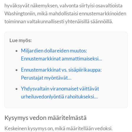
hyväksyvät näkemyksen, valvonta siirtyisi osavaltioista
Washingtoniin, mikä mahdollistaisi ennustemarkkinoiden
toiminnan valtakunnallisesti yhtenäisillä säännöillä.
Lue myös:
Miljardien dollareiden muutos:
Ennustemarkkinat ammattimaiseksi…
Ennustemarkkinat vs. sisäpiirikauppa:
Perustajat myöntävät…
Yhdysvaltain viranomaiset väittävät
urheiluvedonlyöntiä rahoitukseksi…
Kysymys vedon määritelmästä
Keskeinen kysymys on, mikä määritellään vedoksi.