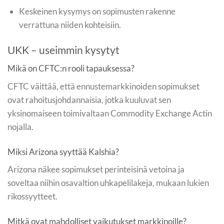
Keskeinen kysymys on sopimusten rakenne
verrattuna niiden kohteisiin.
UKK – useimmin kysytyt
Mikä on CFTC:n rooli tapauksessa?
CFTC väittää, että ennustemarkkinoiden sopimukset
ovat rahoitusjohdannaisia, jotka kuuluvat sen
yksinomaiseen toimivaltaan Commodity Exchange Actin
nojalla.
Miksi Arizona syyttää Kalshia?
Arizona näkee sopimukset perinteisinä vetoina ja
soveltaa niihin osavaltion uhkapelilakeja, mukaan lukien
rikossyytteet.
Mitkä ovat mahdolliset vaikutukset markkinoille?