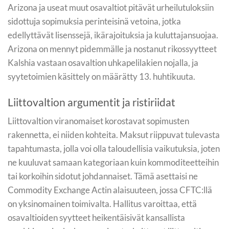
Arizona ja useat muut osavaltiot pitävät urheilutuloksiin
sidottuja sopimuksia perinteisinä vetoina, jotka
edellyttävät lisenssejä, ikärajoituksia ja kuluttajansuojaa.
Arizona on mennyt pidemmälle ja nostanut rikossyytteet
Kalshia vastaan osavaltion uhkapelilakien nojalla, ja
syytetoimien käsittely on määrätty 13. huhtikuuta.
Liittovaltion argumentit ja ristiriidat
Liittovaltion viranomaiset korostavat sopimusten
rakennetta, ei niiden kohteita. Maksut riippuvat tulevasta
tapahtumasta, jolla voi olla taloudellisia vaikutuksia, joten
ne kuuluvat samaan kategoriaan kuin kommoditeetteihin
tai korkoihin sidotut johdannaiset. Tämä asettaisi ne
Commodity Exchange Actin alaisuuteen, jossa CFTC:llä
on yksinomainen toimivalta. Hallitus varoittaa, että
osavaltioiden syytteet heikentäisivät kansallista