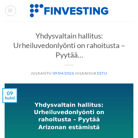
Siirry
sisältöön
Yhdysvaltain hallitus:
Urheiluvedonlyönti on rahoitusta –
Pyytää…
JULKAISTU
09/04/2026
JULKAISIJA
EETU
09
huhti