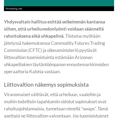
Yhdysvaltain hallitus esittää selkeimmän kantansa
siihen, että urheiluvedonlyönti voidaan säännellä
rahoituksena eikä uhkapelinä.
Tiistaina myöhään
jätetyssä hakemuksessa Commodity Futures Trading
Commission (CFTC) ja oikeusministeriö pyytävät
liittovaltion tuomioistuinta estämään Arizonan
uhkapelilakien täytäntöönpanon ennustemarkkinoiden
operaattoria Kalshia vastaan.
Liittovaltion näkemys sopimuksista
Viranomaiset väittävät, että urheiluun, vaaleihin ja
muihin todellisiin tapahtumiin sidotut sopimukset ovat
rahoitusjohdannaisia, tunnetaan nimellä ”swaps”. Tämä
asettaisi ne liittovaltion valvontaan. Jos tuomioistuimet