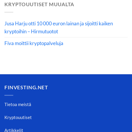
KRYPTOUUTISET MUUALTA
Jusa Harju otti 10 000 euron lainan ja sijoitti kaiken
kryptoihin – Hirmutuotot
Fiva moittii kryptopalveluja
FINVESTING.NET
Tietoa meistä
Kryptouutiset
Artikkelit