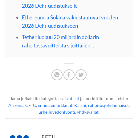
2026 DeFi-uudistukselle
Ethereum ja Solana valmistautuvat vuoden
2026 DeFi-uudistukseen
Tether luopuu 20 miljardin dollarin
rahoitustavoitteista sijoittajien…
Tämä julkaistiin kategoriassa
Uutiset
ja merkittiin tunnisteisiin
Arizona
,
CFTC
,
ennustemarkkinat
,
Kalshi
,
rahoitusjohdannaiset
,
urheiluvedonlyönti
,
yhdysvallat
.
EETU