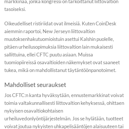
markkinaa, jonka kongressi on tarkoittanut liittovaltion
tasoiseksi.
Oikeudelliset ristiriidat ovat ilmeisiä. Kuten CoinDesk
aiemmin raportoi, New Jerseyn liittovaltion
muutoksenhakutuomioistuin asettui Kalshin puolelle,
pitäen urheilusopimuksia liittovaltion lain mukaisesti
sallittuina, ellei CFTC puutu asiaan. Muissa
tuomiopiireissä osavaltioiden näkemykset ovat saaneet
tukea, mikä on mahdollistanut täytäntöönpanotoimet.
Mahdolliset seuraukset
Jos CFTC:n kanta hyväksytään, ennustemarkkinat voivat
toimia valtakunnallisesti liittovaltion kehyksessä, ohittaen
nykyisen osavaltiokohtaisen
urheiluvedonlyöntijärjestelmän. Jos se hylätään, tuotteet
voivat joutua nykyisten uhkapelisääntöjen alaisuuteen tai