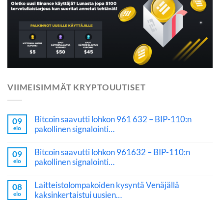
VIIMEISIMMÄT KRYPTOUUTISET
Bitcoin saavutti lohkon 961 632 – BIP-110:n
09
pakollinen signalointi…
elo
Bitcoin saavutti lohkon 961632 – BIP-110:n
09
pakollinen signalointi…
elo
Laitteistolompakoiden kysyntä Venäjällä
08
kaksinkertaistui uusien…
elo