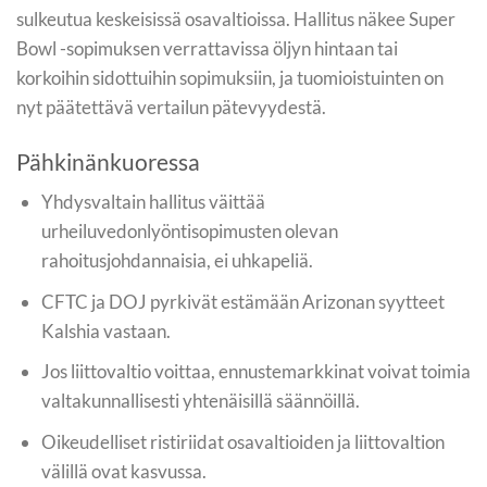
sulkeutua keskeisissä osavaltioissa. Hallitus näkee Super
Bowl -sopimuksen verrattavissa öljyn hintaan tai
korkoihin sidottuihin sopimuksiin, ja tuomioistuinten on
nyt päätettävä vertailun pätevyydestä.
Pähkinänkuoressa
Yhdysvaltain hallitus väittää
urheiluvedonlyöntisopimusten olevan
rahoitusjohdannaisia, ei uhkapeliä.
CFTC ja DOJ pyrkivät estämään Arizonan syytteet
Kalshia vastaan.
Jos liittovaltio voittaa, ennustemarkkinat voivat toimia
valtakunnallisesti yhtenäisillä säännöillä.
Oikeudelliset ristiriidat osavaltioiden ja liittovaltion
välillä ovat kasvussa.