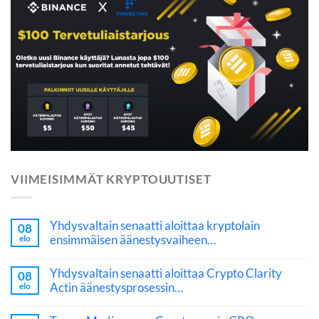
VIIMEISIMMÄT KRYPTOUUTISET
Yhdysvaltain senaatti aloittaa kryptolain
08
ensimmäisen äänestysvaiheen…
elo
Yhdysvaltain senaatti aloittaa Crypto Clarity
08
Actin äänestysprosessin…
elo