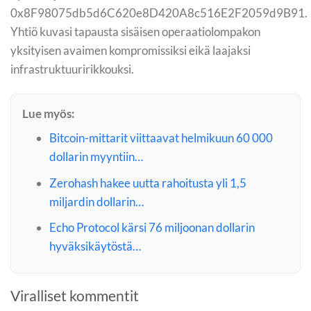
0x8F98075db5d6C620e8D420A8c516E2F2059d9B91.
Yhtiö kuvasi tapausta sisäisen operaatio­lompakon
yksityisen avaimen kompromissiksi eikä laajaksi
infrastruktuuririkkouksi.
Lue myös:
Bitcoin-mittarit viittaavat helmikuun 60 000
dollarin myyntiin…
Zerohash hakee uutta rahoitusta yli 1,5
miljardin dollarin…
Echo Protocol kärsi 76 miljoonan dollarin
hyväksikäytöstä…
Viralliset kommentit