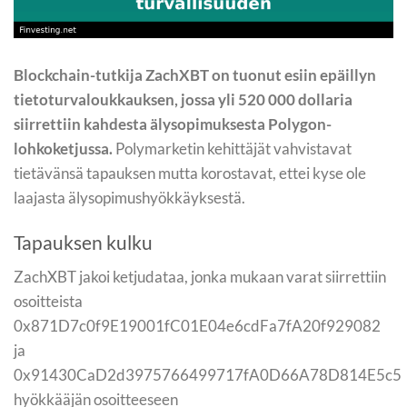
Blockchain-tutkija ZachXBT on tuonut esiin epäillyn
tietoturvaloukkauksen, jossa yli 520 000 dollaria
siirrettiin kahdesta älysopimuksesta Polygon-
lohkoketjussa.
Polymarketin kehittäjät vahvistavat
tietävänsä tapauksen mutta korostavat, ettei kyse ole
laajasta älysopimushyökkäyksestä.
Tapauksen kulku
ZachXBT jakoi ketjudataa, jonka mukaan varat siirrettiin
osoitteista
0x871D7c0f9E19001fC01E04e6cdFa7fA20f929082
ja
0x91430CaD2d3975766499717fA0D66A78D814E5c5
hyökkääjän osoitteeseen