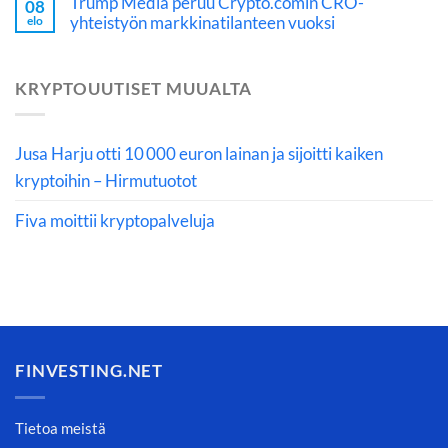
Trump Media peruu Crypto.comin CRO-
08
yhteistyön markkinatilanteen vuoksi
elo
KRYPTOUUTISET MUUALTA
Jusa Harju otti 10 000 euron lainan ja sijoitti kaiken
kryptoihin – Hirmutuotot
Fiva moittii kryptopalveluja
FINVESTING.NET
Tietoa meistä