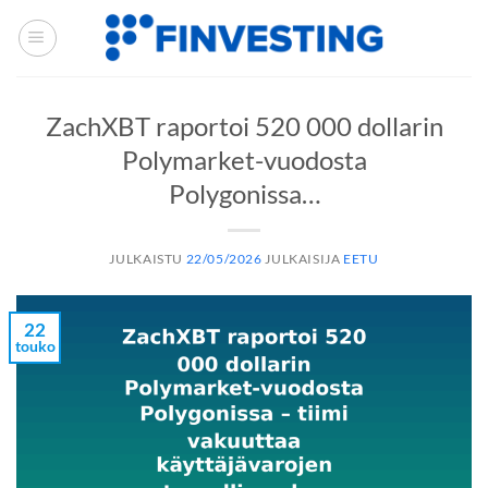
Siirry
sisältöön
ZachXBT raportoi 520 000 dollarin
Polymarket-vuodosta
Polygonissa…
JULKAISTU
22/05/2026
JULKAISIJA
EETU
22
touko