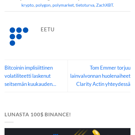
krypto
,
polygon
,
polymarket
,
tietoturva
,
ZachXBT
.
EETU
Bitcoinin implisiittinen
Tom Emmer torjuu
volatiliteetti laskenut
lainvalvonnan huolenaiheet
seitsemän kuukauden…
Clarity Actin yhteydessä
LUNASTA 100$ BINANCE!