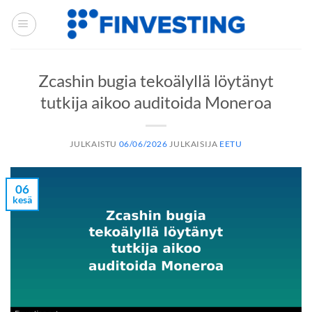
Siirry
sisältöön
Zcashin bugia tekoälyllä löytänyt
tutkija aikoo auditoida Moneroa
JULKAISTU
06/06/2026
JULKAISIJA
EETU
06
kesä