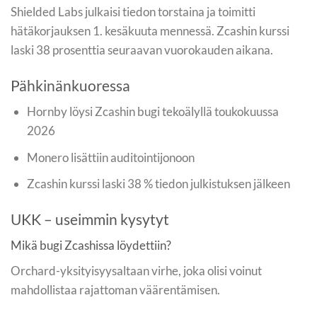
Shielded Labs julkaisi tiedon torstaina ja toimitti
hätäkorjauksen 1. kesäkuuta mennessä. Zcashin kurssi
laski 38 prosenttia seuraavan vuorokauden aikana.
Pähkinänkuoressa
Hornby löysi Zcashin bugi tekoälyllä toukokuussa
2026
Monero lisättiin auditointijonoon
Zcashin kurssi laski 38 % tiedon julkistuksen jälkeen
UKK – useimmin kysytyt
Mikä bugi Zcashissa löydettiin?
Orchard-yksityisyysaltaan virhe, joka olisi voinut
mahdollistaa rajattoman väärentämisen.