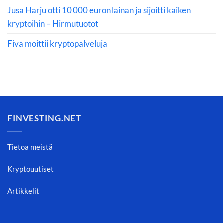
Jusa Harju otti 10 000 euron lainan ja sijoitti kaiken
kryptoihin – Hirmutuotot
Fiva moittii kryptopalveluja
FINVESTING.NET
Tietoa meistä
Kryptouutiset
Artikkelit