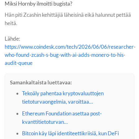
Miksi Hornby ilmoitti bugista?
Hän piti Zcashin kehittäjiä läheisinä eikä halunnut pettää
heitä.
Lähde:
https://www.coindesk.com/tech/2026/06/06/researcher-
who-found-zcash-s-bug-with-ai-adds-monero-to-his-
audit-queue
Samankaltaista luettavaa:
Tekoäly pahentaa kryptovaluuttojen
tietoturvaongelmia, varoittaa…
Ethereum Foundation asettaa post-
kvanttitietoturvan…
Bitcoin käy läpi identiteettikriisiä, kun DeFi