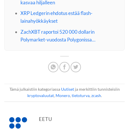
kasvaa hiljalleen
XRP Ledgerin ehdotus estää flash-
lainahyökkäykset
ZachXBT raportoi 520 000 dollarin
Polymarket-vuodosta Polygonissa…
Tämä julkaistiin kategoriassa
Uutiset
ja merkittiin tunnisteisiin
kryptovaluutat
,
Monero
,
tietoturva
,
zcash
.
EETU