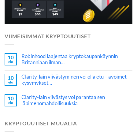
VIIMEISIMMÄT KRYPTOUUTISET
Robinhood laajentaa kryptokaupankäynnin
10
Britanniaan ilman…
elo
Clarity-lain viivästyminen voi olla etu – avoimet
10
kysymykset…
elo
Clarity-lain viivästys voi parantaa sen
10
läpimenomahdollisuuksia
elo
KRYPTOUUTISET MUUALTA