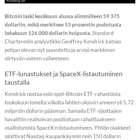
Bitcoin laski kesäkuun alussa alimmilleen 59 375
dollariin, mikä merkitsee 53 prosentin pudotusta
lokakuun 126 000 dollarin huipusta.
Standard
Charteredin analyytikko Geoffrey Kendrick katsoo
pohjan olevan nyt saavutettu ja arvioi markkinan
siirtyvän uuteen vaiheeseen.
ETF-lunastukset ja SpaceX-listautuminen
taustalla
Kendrick nostaa esiin spot-Bitcoin-ETF-rahastoista
toukokuun toiselta viikolta lähtien ulosvirranneen yli 5,72
miljardin dollarin pääoman. Samalla ETF-sijoittajien
havaittiin realisoivan positioitaan rahoittaakseen
osallistumista SpaceX:n listautumiseen. Yhtiön osakkeet
aloittivat Nasdaq-kaupankäynnin noin 150 dollarin