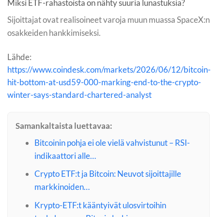
Miksi ETF-rahastoista on nähty suuria lunastuksia?
Sijoittajat ovat realisoineet varoja muun muassa SpaceX:n
osakkeiden hankkimiseksi.
Lähde:
https://www.coindesk.com/markets/2026/06/12/bitcoin-
hit-bottom-at-usd59-000-marking-end-to-the-crypto-
winter-says-standard-chartered-analyst
Samankaltaista luettavaa:
Bitcoinin pohja ei ole vielä vahvistunut – RSI-
indikaattori alle…
Crypto ETF:t ja Bitcoin: Neuvot sijoittajille
markkinoiden…
Krypto-ETF:t kääntyivät ulosvirtoihin