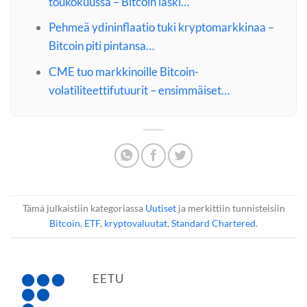
toukokuussa – Bitcoin laski…
Pehmeä ydininflaatio tuki kryptomarkkinaa –
Bitcoin piti pintansa…
CME tuo markkinoille Bitcoin-
volatiliteettifutuurit – ensimmäiset…
Tämä julkaistiin kategoriassa
Uutiset
ja merkittiin tunnisteisiin
Bitcoin
,
ETF
,
kryptovaluutat
,
Standard Chartered
.
EETU