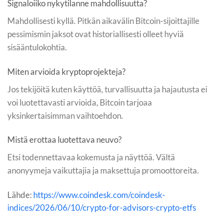
Signaloiiko nykytilanne mahdollisuutta?
Mahdollisesti kyllä. Pitkän aikavälin Bitcoin-sijoittajille
pessimismin jaksot ovat historiallisesti olleet hyviä
sisääntulokohtia.
Miten arvioida kryptoprojekteja?
Jos tekijöitä kuten käyttöä, turvallisuutta ja hajautusta ei
voi luotettavasti arvioida, Bitcoin tarjoaa
yksinkertaisimman vaihtoehdon.
Mistä erottaa luotettava neuvo?
Etsi todennettavaa kokemusta ja näyttöä. Vältä
anonyymeja vaikuttajia ja maksettuja promoottoreita.
Lähde:
https://www.coindesk.com/coindesk-
indices/2026/06/10/crypto-for-advisors-crypto-etfs