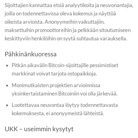
Sijoittajien kannattaa etsiä analyytikoita ja neuvonantajia,
joilla on todennettavissa oleva kokemus ja näyttöä
oikeista arvioista. Anonyymeihin vaikuttajiin,
maksettuihin promoottoreihin ja pelkkään sitoutumiseen
keskittyviin henkilöihin on syytä suhtautua varauksella.
Pähkinänkuoressa
Pitkän aikavälin Bitcoin-sijoittajille pessimistiset
markkinat voivat tarjota ostopaikkoja.
Monimutkaisten projektien arvioinnissa
yksinkertaistaminen Bitcoiniin voi olla järkevää.
Luotettavaa neuvontaa löytyy todennettavasta
kokemuksesta, ei anonyymeistä lähteistä.
UKK – useimmin kysytyt