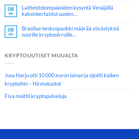
Laitteistolompakoiden kysyntä Venäjällä
08
kaksinkertaistui uusien…
elo
Brasilian keskuspankki määrää viivästyksiä
08
suurille kryptosiirroille…
elo
KRYPTOUUTISET MUUALTA
Jusa Harju otti 10 000 euron lainan ja sijoitti kaiken
kryptoihin – Hirmutuotot
Fiva moittii kryptopalveluja