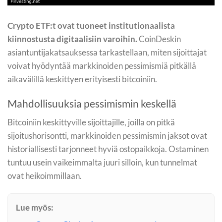
Crypto ETF:t ovat tuoneet institutionaalista
kiinnostusta digitaalisiin varoihin.
CoinDeskin
asiantuntijakatsauksessa tarkastellaan, miten sijoittajat
voivat hyödyntää markkinoiden pessimismiä pitkällä
aikavälillä keskittyen erityisesti bitcoiniin.
Mahdollisuuksia pessimismin keskellä
Bitcoiniin keskittyville sijoittajille, joilla on pitkä
sijoitushorisontti, markkinoiden pessimismin jaksot ovat
historiallisesti tarjonneet hyviä ostopaikkoja. Ostaminen
tuntuu usein vaikeimmalta juuri silloin, kun tunnelmat
ovat heikoimmillaan.
Lue myös: