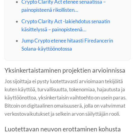
Crypto Clarity Act etenee senaatissa –
painopisteenä rikollisten…
Crypto Clarity Act -lakiehdotus senaatin
käsittelyssä – painopisteenä…
Jump Crypto etenee hitaasti Firedancerin
Solana-käyttöönotossa
Yksinkertaistaminen projektien arvioinnissa
Jos sijoittaja ei pysty luotettavasti arvioimaan tekijöitä
kuten käyttöä, turvallisuutta, tokenomiaa, hajautusta ja
käyttöönottoa, yksinkertaisin vaihtoehto on usein paras.
Bitcoin on digitaalinen omaisuuserä, jolla on vahvimmat
verkostovaikutukset ja selkein arvon säilyttäjän rooli.
Luotettavan neuvon erottaminen kohusta