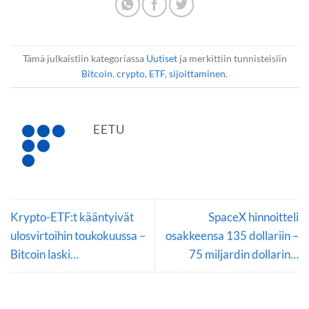
Tämä julkaistiin kategoriassa
Uutiset
ja merkittiin tunnisteisiin
Bitcoin
,
crypto
,
ETF
,
sijoittaminen
.
EETU
Krypto-ETF:t kääntyivät
SpaceX hinnoitteli
ulosvirtoihin toukokuussa –
osakkeensa 135 dollariin –
Bitcoin laski…
75 miljardin dollarin…